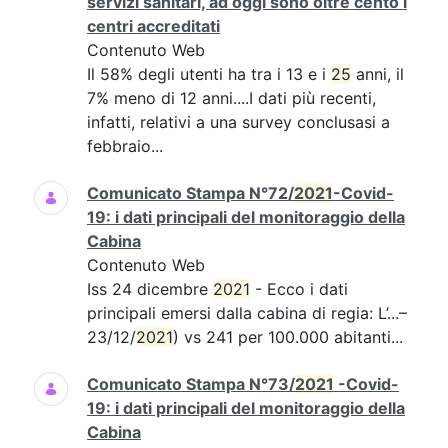
servizi sanitari, ad oggi sono oltre cento i
centri accreditati
Contenuto Web
Il 58% degli utenti ha tra i 13 e i
25
anni, il
7% meno di 12 anni....I dati più recenti,
infatti, relativi a una survey conclusasi a
febbraio...
Comunicato Stampa N°72/
2021
-Covid-
19: i dati principali del monitoraggio della
Cabina
Contenuto Web
Iss 24 dicembre
2021
- Ecco i dati
principali emersi dalla cabina di regia: L’...–
23/12/
2021
) vs 241 per 100.000 abitanti...
Comunicato Stampa N°73/
2021
-Covid-
19: i dati principali del monitoraggio della
Cabina