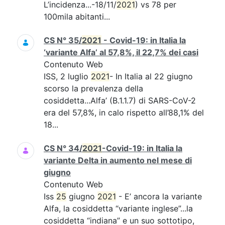
L’incidenza...-18/11/
2021
) vs 78 per
100mila abitanti...
CS N° 35/
2021
- Covid-19: in Italia la
‘variante Alfa’ al 57,8%, il 22,7% dei casi
Contenuto Web
ISS, 2 luglio
2021
- In Italia al 22 giugno
scorso la prevalenza della
cosiddetta...Alfa’ (B.1.1.7) di SARS-CoV-2
era del 57,8%, in calo rispetto all’88,1% del
18...
CS N° 34/
2021
-Covid-19: in Italia la
variante Delta in aumento nel mese di
giugno
Contenuto Web
Iss
25
giugno
2021
- E’ ancora la variante
Alfa, la cosiddetta “variante inglese”...la
cosiddetta “indiana” e un suo sottotipo,