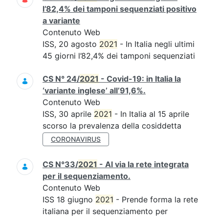
l’82,4% dei tamponi sequenziati positivo
a variante
Contenuto Web
ISS, 20 agosto
2021
- In Italia negli ultimi
45 giorni l’82,4% dei tamponi sequenziati
CS N° 24/
2021
- Covid-19: in Italia la
‘variante inglese’ all’91,6%.
Contenuto Web
ISS, 30 aprile
2021
- In Italia al 15 aprile
scorso la prevalenza della cosiddetta
CORONAVIRUS
CS N°33/
2021
- Al via la rete integrata
per il sequenziamento.
Contenuto Web
ISS 18 giugno
2021
- Prende forma la rete
italiana per il sequenziamento per