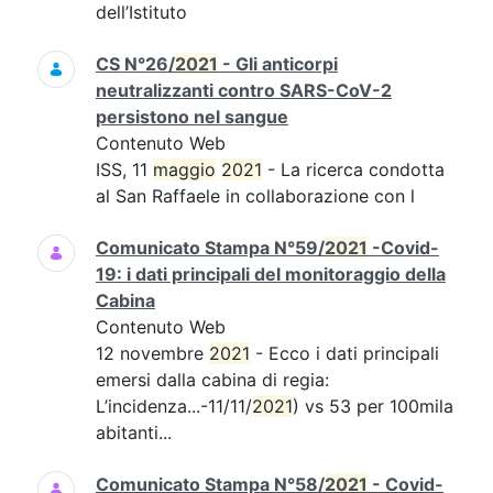
dell’Istituto
CS N°26/
2021
- Gli anticorpi
neutralizzanti contro SARS-CoV-2
persistono nel sangue
Contenuto Web
ISS, 11
maggio
2021
- La ricerca condotta
al San Raffaele in collaborazione con l
Comunicato Stampa N°59/
2021
-Covid-
19: i dati principali del monitoraggio della
Cabina
Contenuto Web
12 novembre
2021
- Ecco i dati principali
emersi dalla cabina di regia:
L’incidenza...-11/11/
2021
) vs 53 per 100mila
abitanti...
Comunicato Stampa N°58/
2021
- Covid-