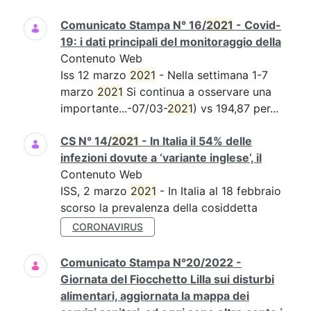
Comunicato Stampa N° 16/
2021
- Covid-
19: i dati principali del monitoraggio della
Contenuto Web
Iss 12 marzo
2021
- Nella settimana 1-7
marzo
2021
Si continua a osservare una
importante...-07/03-
2021
) vs 194,87 per...
CS N° 14/
2021
- In Italia il 54% delle
infezioni dovute a ‘variante inglese’, il
Contenuto Web
ISS, 2 marzo
2021
- In Italia al 18 febbraio
scorso la prevalenza della cosiddetta
CORONAVIRUS
Comunicato Stampa N°20/2022 -
Giornata del Fiocchetto Lilla sui disturbi
alimentari, aggiornata la mappa dei