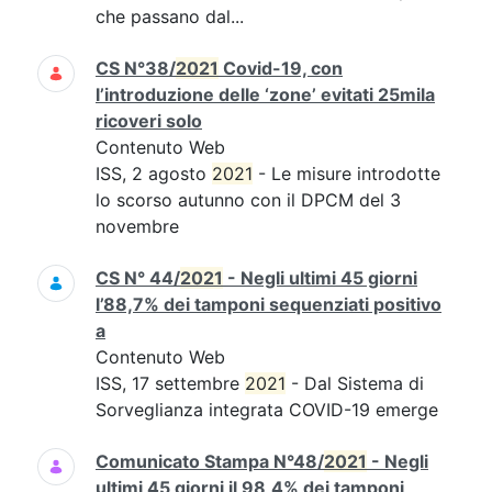
che passano dal...
CS N°38/
2021
Covid-19, con
l’introduzione delle ‘zone’ evitati 25mila
ricoveri solo
Contenuto Web
ISS, 2 agosto
2021
- Le misure introdotte
lo scorso autunno con il DPCM del 3
novembre
CS N° 44/
2021
- Negli ultimi 45 giorni
l’88,7% dei tamponi sequenziati positivo
a
Contenuto Web
ISS, 17 settembre
2021
- Dal Sistema di
Sorveglianza integrata COVID-19 emerge
Comunicato Stampa N°48/
2021
- Negli
ultimi 45 giorni il 98,4% dei tamponi