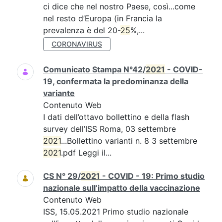
ci dice che nel nostro Paese, così...come
nel resto d’Europa (in Francia la
prevalenza è del 20-
25
%,...
CORONAVIRUS
Comunicato Stampa N°42/
2021
- COVID-
19, confermata la predominanza della
variante
Contenuto Web
I dati dell’ottavo bollettino e della flash
survey dell’ISS Roma, 03 settembre
2021
...Bollettino varianti n. 8 3 settembre
2021
.pdf Leggi il...
CS N° 29/
2021
- COVID - 19: Primo studio
nazionale sull’impatto della vaccinazione
Contenuto Web
ISS, 15.05.2021 Primo studio nazionale