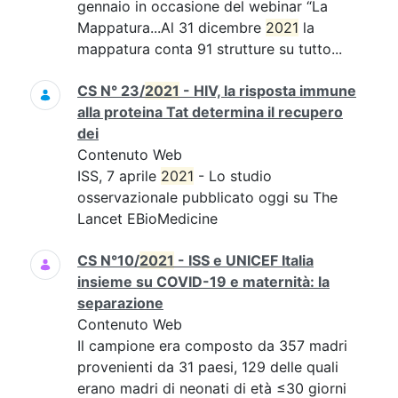
gennaio in occasione del webinar “La
Mappatura...Al 31 dicembre
2021
la
mappatura conta 91 strutture su tutto...
CS N° 23/
2021
- HIV, la risposta immune
alla proteina Tat determina il recupero
dei
Contenuto Web
ISS, 7 aprile
2021
- Lo studio
osservazionale pubblicato oggi su The
Lancet EBioMedicine
CS N°10/
2021
- ISS e UNICEF Italia
insieme su COVID-19 e maternità: la
separazione
Contenuto Web
Il campione era composto da 357 madri
provenienti da 31 paesi, 129 delle quali
erano madri di neonati di età ≤30 giorni