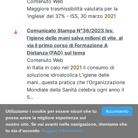
Contenuto Web
Maggiore trasmissibilità valutata per la
‘inglese’ del 37% - ISS, 30 marzo
2021
Comunicato Stampa N°36/2023 Iss:
l’igiene delle mani salva milioni di vite, al
via il primo corso di Formazione A
Distanza (FAD) sul tema
Contenuto Web
In Italia in calo nel
2021
il consumo di
soluzione idroalcolica L'igiene delle
mani...questa pratica che l’Organizzazione
Mondiale della Sanità celebra ogni anno il
5...
Comunicato Stampa N°39/2022 - Fumo:
Utilizziamo i cookie per essere sicuri che tu
Acconsento
possa avere la migliore esperienza sul
in Italia circa 800mila fumatori in più
nostro sito. Se vai avanti nella navigazione, riteniamo che
rispetto al 2019. Triplicato il consumo di
tu sia d’accordo
Maggiori Informazioni
sigarette a tabacco riscaldato