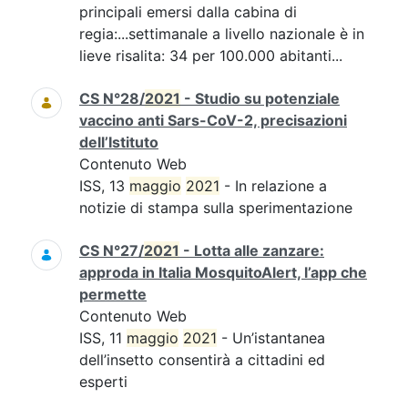
principali emersi dalla cabina di
regia:...settimanale a livello nazionale è in
lieve risalita: 34 per 100.000 abitanti...
CS N°28/
2021
- Studio su potenziale
vaccino anti Sars-CoV-2, precisazioni
dell’Istituto
Contenuto Web
ISS, 13
maggio
2021
- In relazione a
notizie di stampa sulla sperimentazione
CS N°27/
2021
- Lotta alle zanzare:
approda in Italia MosquitoAlert, l’app che
permette
Contenuto Web
ISS, 11
maggio
2021
- Un’istantanea
dell’insetto consentirà a cittadini ed
esperti