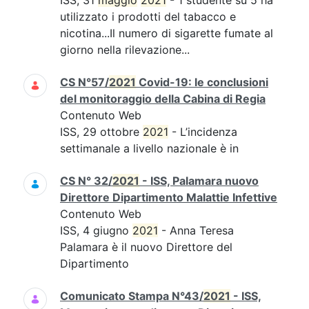
ISS, 31
maggio
2021
- 1 studente su 5 ha
utilizzato i prodotti del tabacco e
nicotina...Il numero di sigarette fumate al
giorno nella rilevazione...
CS N°57/
2021
Covid-19: le conclusioni
del monitoraggio della Cabina di Regia
Contenuto Web
ISS, 29 ottobre
2021
- L’incidenza
settimanale a livello nazionale è in
CS N° 32/
2021
- ISS, Palamara nuovo
Direttore Dipartimento Malattie Infettive
Contenuto Web
ISS, 4 giugno
2021
- Anna Teresa
Palamara è il nuovo Direttore del
Dipartimento
Comunicato Stampa N°43/
2021
- ISS,