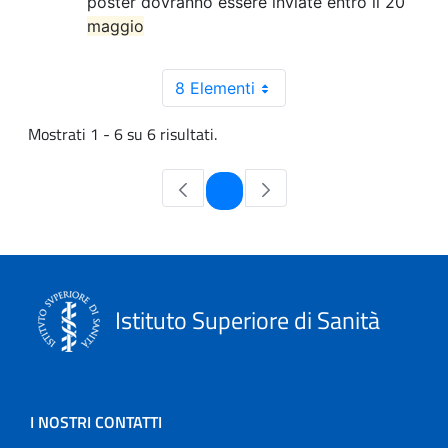
poster dovranno essere inviate entro il 20
maggio
8 Elementi
Mostrati 1 - 6 su 6 risultati.
Pagina
1
Istituto Superiore di Sanità
I NOSTRI CONTATTI