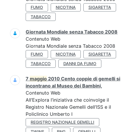
FUMO
NICOTINA
SIGARETTA
TABACCO
Giornata Mondiale senza Tabacco 2008
Contenuto Web
Giornata Mondiale senza Tabacco 2008
FUMO
NICOTINA
SIGARETTA
TABACCO
DANNI DA FUMO
7
maggio
2010 Cento coppie di gemelli si
incontrano al Museo dei Bambini,
Contenuto Web
All’Explora l’iniziativa che coinvolge il
Registro Nazionale Gemelli dell’ISS e il
Policlinico Umberto I
REGISTRO NAZIONALE GEMELLI
TWINS
RNG
GEMELLI