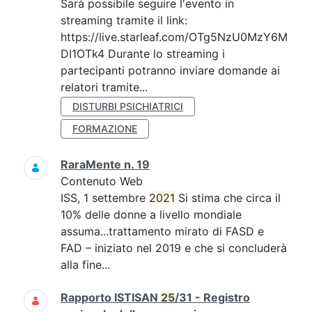
Sarà possibile seguire l'evento in
streaming tramite il link:
https://live.starleaf.com/OTg5NzU0MzY6M
DI1OTk4 Durante lo streaming i
partecipanti potranno inviare domande ai
relatori tramite...
DISTURBI PSICHIATRICI
FORMAZIONE
RaraMente n. 19
Contenuto Web
ISS, 1 settembre
2021
Si stima che circa il
10% delle donne a livello mondiale
assuma...trattamento mirato di FASD e
FAD – iniziato nel 2019 e che si concluderà
alla fine...
Rapporto ISTISAN
25
/31 - Registro