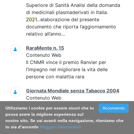
Superiore di Sanità Analisi della domanda
di medicinali plasmaderivati in Italia.
2021
...elaborazione del presente
documento che riporta l’aggiornamento
relativo all’anno...
RaraMente n. 15
Contenuto Web
Il CNMR vince il premio Ranvier per
l’impegno nel migliorare la vita delle
persone con malattia rara
Giornata Mondiale senza Tabacco 2004
Contenuto Web
Giornata Mondiale senza Tabacco 2004
Utilizziamo i cookie per essere sicuri che tu
Acconsento
FUMO
NICOTINA
SIGARETTA
possa avere la migliore esperienza sul
nostro sito. Se vai avanti nella navigazione, riteniamo che
TABACCO
DANNI DA FUMO
tu sia d’accordo
Maggiori Informazioni