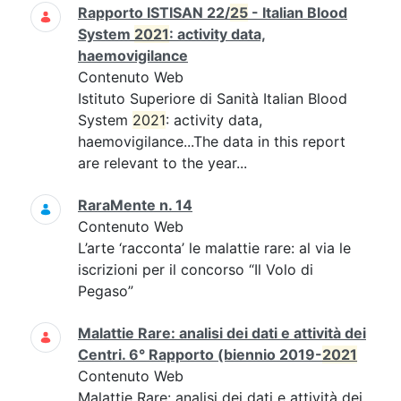
Rapporto ISTISAN 22/
25
- Italian Blood
System
2021
: activity data,
haemovigilance
Contenuto Web
Istituto Superiore di Sanità Italian Blood
System
2021
: activity data,
haemovigilance...The data in this report
are relevant to the year...
RaraMente n. 14
Contenuto Web
L’arte ‘racconta’ le malattie rare: al via le
iscrizioni per il concorso “Il Volo di
Pegaso”
Malattie Rare: analisi dei dati e attività dei
Centri. 6° Rapporto (biennio 2019-
2021
Contenuto Web
Malattie Rare: analisi dei dati e attività dei