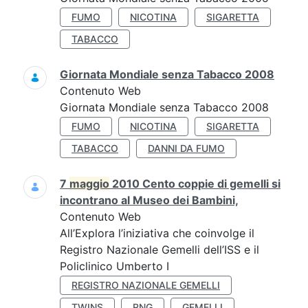
FUMO
NICOTINA
SIGARETTA
TABACCO
Giornata Mondiale senza Tabacco 2008
Contenuto Web
Giornata Mondiale senza Tabacco 2008
FUMO
NICOTINA
SIGARETTA
TABACCO
DANNI DA FUMO
7
maggio
2010 Cento coppie di gemelli si
incontrano al Museo dei Bambini,
Contenuto Web
All’Explora l’iniziativa che coinvolge il
Registro Nazionale Gemelli dell’ISS e il
Policlinico Umberto I
REGISTRO NAZIONALE GEMELLI
TWINS
RNG
GEMELLI