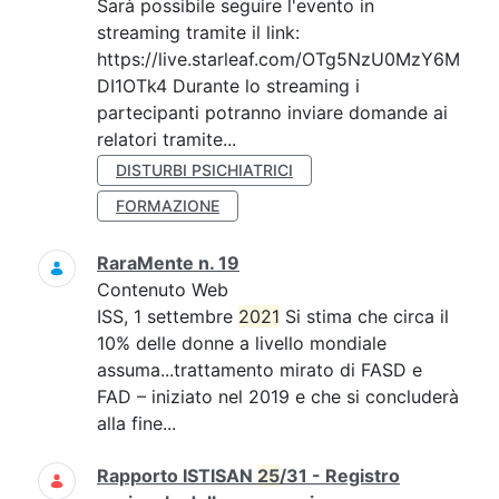
Sarà possibile seguire l'evento in
streaming tramite il link:
https://live.starleaf.com/OTg5NzU0MzY6M
DI1OTk4 Durante lo streaming i
partecipanti potranno inviare domande ai
relatori tramite...
DISTURBI PSICHIATRICI
FORMAZIONE
RaraMente n. 19
Contenuto Web
ISS, 1 settembre
2021
Si stima che circa il
10% delle donne a livello mondiale
assuma...trattamento mirato di FASD e
FAD – iniziato nel 2019 e che si concluderà
alla fine...
Rapporto ISTISAN
25
/31 - Registro