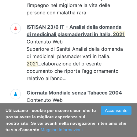
l’impegno nel migliorare la vita delle
persone con malattia rara
ISTISAN 23/6 IT - Analisi della domanda
di medicinali plasmaderivati in Italia.
2021
Contenuto Web
Superiore di Sanità Analisi della domanda
di medicinali plasmaderivati in Italia.
2021
...elaborazione del presente
documento che riporta l’aggiornamento
relativo all’anno...
Giornata Mondiale senza Tabacco 2004
Contenuto Web
Giornata Mondiale senza Tabacco 2004
Utilizziamo i cookie per essere sicuri che tu
Acconsento
FUMO
NICOTINA
SIGARETTA
possa avere la migliore esperienza sul
nostro sito. Se vai avanti nella navigazione, riteniamo che
TABACCO
DANNI DA FUMO
tu sia d’accordo
Maggiori Informazioni