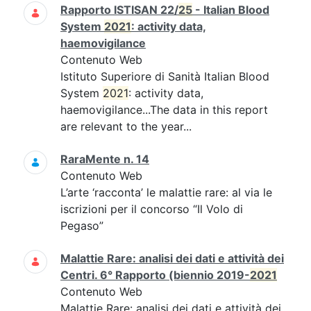
Rapporto ISTISAN 22/
25
- Italian Blood
System
2021
: activity data,
haemovigilance
Contenuto Web
Istituto Superiore di Sanità Italian Blood
System
2021
: activity data,
haemovigilance...The data in this report
are relevant to the year...
RaraMente n. 14
Contenuto Web
L’arte ‘racconta’ le malattie rare: al via le
iscrizioni per il concorso “Il Volo di
Pegaso”
Malattie Rare: analisi dei dati e attività dei
Centri. 6° Rapporto (biennio 2019-
2021
Contenuto Web
Malattie Rare: analisi dei dati e attività dei