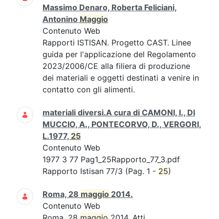
Massimo Denaro, Roberta Feliciani,
Antonino
Maggio
Contenuto Web
Rapporti ISTISAN. Progetto CAST. Linee
guida per l'applicazione del Regolamento
2023/2006/CE alla filiera di produzione
dei materiali e oggetti destinati a venire in
contatto con gli alimenti.
materiali diversi.A cura di CAMONI, I., DI
MUCCIO, A., PONTECORVO, D., VERGORI,
L.1977,
25
Contenuto Web
1977 3 77 Pag1_25Rapporto_77_3.pdf
Rapporto Istisan 77/3 (Pag. 1 -
25
)
Roma, 28
maggio
2014.
Contenuto Web
Roma, 28
maggio
2014. Atti