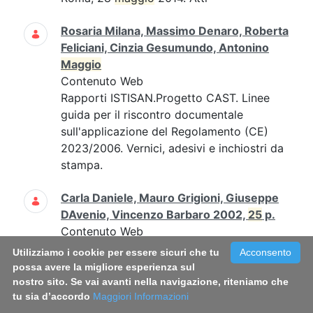
Rosaria Milana, Massimo Denaro, Roberta
Feliciani, Cinzia Gesumundo, Antonino
Maggio
Contenuto Web
Rapporti ISTISAN.Progetto CAST. Linee
guida per il riscontro documentale
sull'applicazione del Regolamento (CE)
2023/2006. Vernici, adesivi e inchiostri da
stampa.
Carla Daniele, Mauro Grigioni, Giuseppe
DAvenio, Vincenzo Barbaro 2002,
25
p.
Contenuto Web
Carla Daniele, Mauro Grigioni, Giuseppe
Utilizziamo i cookie per essere sicuri che tu
Acconsento
D'Avenio, Vincenzo Barbaro 2002,
25
possa avere la migliore esperienza sul
p....Carla Daniele, Mauro Grigioni,
nostro sito. Se vai avanti nella navigazione, riteniamo che
tu sia d’accordo
Maggiori Informazioni
Giuseppe D'Avenio, Vincenzo Barbaro