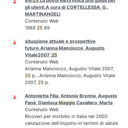
89/
25
La posta elettronica una guida per
gli utenti.A cura di CORTELLESSA, G.,
MARTINANGELI
Contenuto Web
1989
25
89
situazione attuale e prospettive
future.Arianna Manciocco, Augusto
Vitale2007,
25
Contenuto Web
Arianna Manciocco, Augusto Vitale 2007,
25
p....Arianna Manciocco, Augusto Vitale
2007,
25
p.
Antonietta Filia, Antonio Brenna, Augusto
Panà, Gianluca
Maggio
Cavallaro, Marta
Contenuto Web
Ricoveri per morbillo in Italia nel 2002:
valutazione dell'impatto in termini di salute