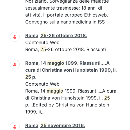
Notiziario. Sorveglianza delle malattie
sessualmente trasmesse: 18 anni di
attività. Il portale europeo Ethicsweb.
Convegno sulla nanomedicina in ISS
Roma,
25
-26 ottobre 2018.
Contenuto Web
Roma,
25
-26 ottobre 2018. Riassunti
Roma, 14
maggio
1999. Riassunti....A
cura di Christina von Hunolstein 1999, ii,
25
p.
Contenuto Web
Roma, 14
maggio
1999. Riassunti....A cura
di Christina von Hunolstein 1999, ii,
25
p....Edited by Christina von Hunolstein
1999, ii,...
Roma,
25
novembre 2016.