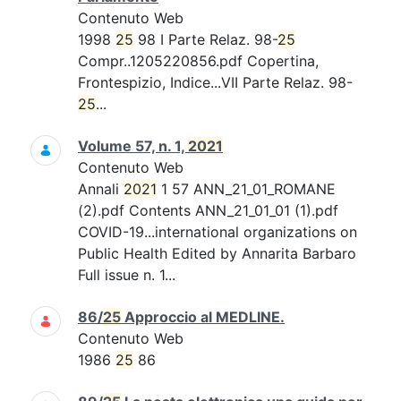
Contenuto Web
1998
25
98 I Parte Relaz. 98-
25
Compr..1205220856.pdf Copertina,
Frontespizio, Indice...VII Parte Relaz. 98-
25
...
Volume 57, n. 1,
2021
Contenuto Web
Annali
2021
1 57 ANN_21_01_ROMANE
(2).pdf Contents ANN_21_01_01 (1).pdf
COVID-19...international organizations on
Public Health Edited by Annarita Barbaro
Full issue n. 1...
86/
25
Approccio al MEDLINE.
Contenuto Web
1986
25
86