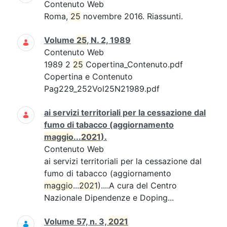
Contenuto Web
Roma,
25
novembre 2016. Riassunti.
Volume
25
, N. 2, 1989
Contenuto Web
1989 2
25
Copertina_Contenuto.pdf
Copertina e Contenuto
Pag229_252Vol25N21989.pdf
ai servizi territoriali per la cessazione dal
fumo di tabacco (aggiornamento
maggio
...
2021
).
Contenuto Web
ai servizi territoriali per la cessazione dal
fumo di tabacco (aggiornamento
maggio
...
2021
)....A cura del Centro
Nazionale Dipendenze e Doping...
Volume 57, n. 3,
2021