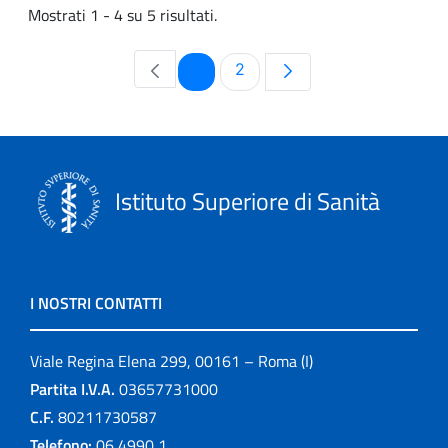
Mostrati 1 - 4 su 5 risultati.
Pagina
Pagina
1
2
Istituto Superiore di Sanità
I NOSTRI CONTATTI
Viale Regina Elena 299, 00161 – Roma (I)
Partita I.V.A.
03657731000
C.F.
80211730587
Telefono:
06 4990 1