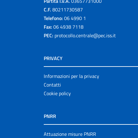
Partita I.V.A.
03657731000
C.F.
80211730587
Telefono:
06 4990 1
Fax:
06 4938 7118
PEC:
protocollo.centrale@pec.iss.it
PRIVACY
Informazioni per la privacy
Contatti
Cookie policy
PNRR
Attuazione misure PNRR