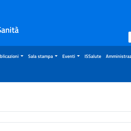
Sanità
blicazioni
Sala stampa
Eventi
ISSalute
Amministraz
enti