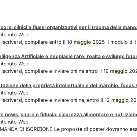
corsi clinici e flussi organizzativi per il trauma della ma
ntenuto Web
 iscriversi, compilare entro il 18
maggio
2025 il modulo di i
elligenza Artificiale e neoplasie rare: realtà e sviluppi futur
ntenuto Web
 iscriversi, compilare e inviare online entro il 19
maggio
202
tezione della proprietà intellettuale e del marchio: focus 
ntenuto Web
 iscriversi, compilare e inviare online, entro il 12
maggio
202
e news, paure e fiducia: sicurezza alimentare e nutrizione
ntenuto Web
ANDA DI ISCRIZIONE Le proposte di poster dovranno esser