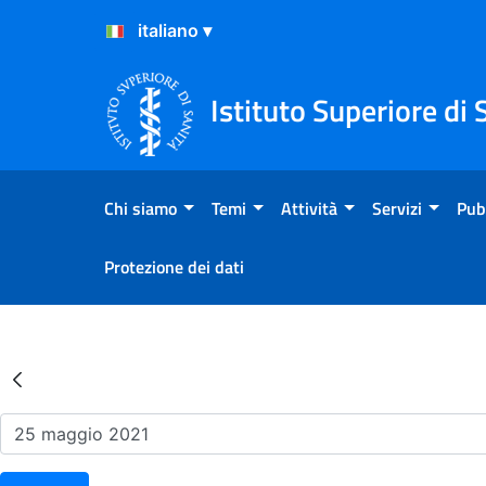
Salta al Contenuto
Salta al Footer
Istituto Superiore di 
Chi siamo
Temi
Attività
Servizi
Pub
Protezione dei dati
Risultati della Ricerca - Ev