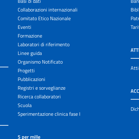
Basi di dati
Ban
Collaborazioni internazionali
Bibl
Comitato Etico Nazionale
Patr
Eventi
Tari
Formazione
Laboratori di riferimento
ATT
Linee guida
Organismo Notificato
Atti
Progetti
Pubblicazioni
Registri e sorveglianze
ACC
Ricerca collaboratori
Scuola
Dich
Sperimentazione clinica fase I
5 per mille