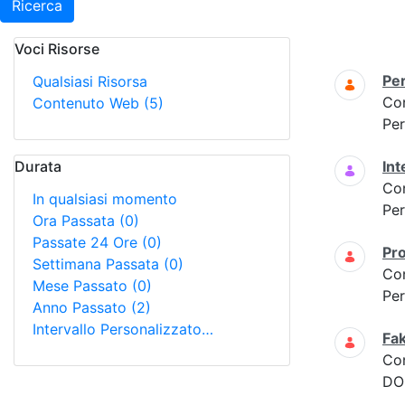
Ricerca
Voci Risorse
Ricerca
Per
Qualsiasi Risorsa
Co
Contenuto Web
(5)
Per
Durata
Int
Co
In qualsiasi momento
Per
Ora Passata
(0)
Passate 24 Ore
(0)
Pro
Settimana Passata
(0)
Co
Mese Passato
(0)
Per
Anno Passato
(2)
Intervallo Personalizzato…
Fak
Co
DOM