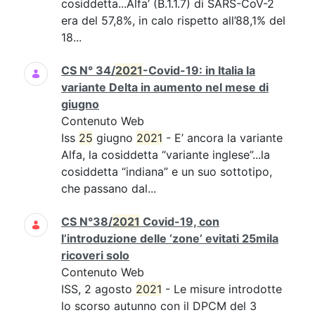
cosiddetta...Alfa’ (B.1.1.7) di SARS-CoV-2
era del 57,8%, in calo rispetto all’88,1% del
18...
CS N° 34/
2021
-Covid-19: in Italia la
variante Delta in aumento nel mese di
giugno
Contenuto Web
Iss
25
giugno
2021
- E’ ancora la variante
Alfa, la cosiddetta “variante inglese”...la
cosiddetta “indiana” e un suo sottotipo,
che passano dal...
CS N°38/
2021
Covid-19, con
l’introduzione delle ‘zone’ evitati 25mila
ricoveri solo
Contenuto Web
ISS, 2 agosto
2021
- Le misure introdotte
lo scorso autunno con il DPCM del 3