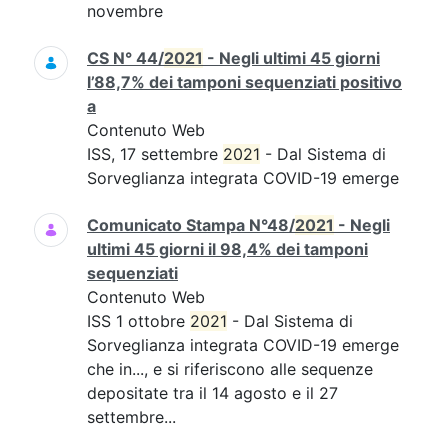
novembre
CS N° 44/
2021
- Negli ultimi 45 giorni
l’88,7% dei tamponi sequenziati positivo
a
Contenuto Web
ISS, 17 settembre
2021
- Dal Sistema di
Sorveglianza integrata COVID-19 emerge
Comunicato Stampa N°48/
2021
- Negli
ultimi 45 giorni il 98,4% dei tamponi
sequenziati
Contenuto Web
ISS 1 ottobre
2021
- Dal Sistema di
Sorveglianza integrata COVID-19 emerge
che in..., e si riferiscono alle sequenze
depositate tra il 14 agosto e il 27
settembre...