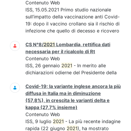
Contenuto Web
ISS, 15.05.2021 Primo studio nazionale
sull’impatto della vaccinazione anti Covid-
19: dopo il vaccino crollano sia il rischio di
infezione che quello di decesso e ricovero
CS N°8/
2021
Lombardia, rettifica dati
necessaria per il ricalcolo di Rt
Contenuto Web
ISS, 26 gennaio
2021
- In merito alle
dichiarazioni odierne del Presidente della
Covid-19: la variante inglese ancora la più
diffusa in Italia ma in diminuzione
(57,8%), in crescita le varianti delta e
kappa (27,7% insieme)
Contenuto Web
ISS, 9 luglio
2021
- La più recente indagine
rapida (22 giugno
2021
), ha mostrato