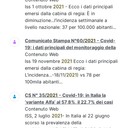
Iss 1 ottobre
2021
- Ecco i dati principali
emersi dalla cabina di regia: È in
diminuzione...l’incidenza settimanale a
livello nazionale: 37 per 100.000 abitanti...
Comunicato Stampa N°60/
2021
- Covid-
19: i dati principali del monitoraggio della
Contenuto Web
Iss 19 novembre
2021
Ecco i dati principali
emersi dalla cabina di regia:
L’incidenza...-18/11/
2021
) vs 78 per
100mila abitanti...
CS N° 35/
2021
- Covid-19: in Italia la
‘variante Alfa’ al 57,8%, il 22,7% dei casi
Contenuto Web
ISS, 2 luglio
2021
- In Italia al 22 giugno
scorso la prevalenza della