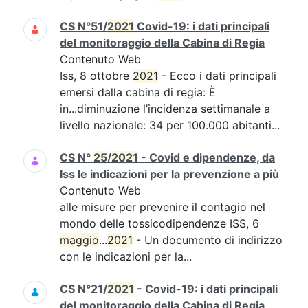
CS N°51/
2021
Covid-19: i dati principali
del monitoraggio della Cabina di Regia
Contenuto Web
Iss, 8 ottobre
2021
- Ecco i dati principali
emersi dalla cabina di regia: È
in...diminuzione l’incidenza settimanale a
livello nazionale: 34 per 100.000 abitanti...
CS N°
25
/
2021
- Covid e dipendenze, da
Iss le indicazioni per la prevenzione a più
Contenuto Web
alle misure per prevenire il contagio nel
mondo delle tossicodipendenze ISS, 6
maggio
...
2021
- Un documento di indirizzo
con le indicazioni per la...
CS N°21/
2021
- Covid-19: i dati principali
del monitoraggio della Cabina di Regia