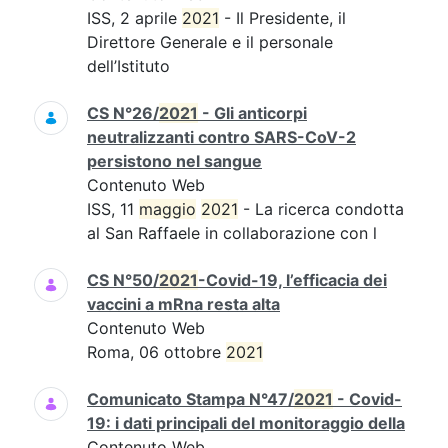
ISS, 2 aprile
2021
- Il Presidente, il
Direttore Generale e il personale
dell’Istituto
CS N°26/
2021
- Gli anticorpi
neutralizzanti contro SARS-CoV-2
persistono nel sangue
Contenuto Web
ISS, 11
maggio
2021
- La ricerca condotta
al San Raffaele in collaborazione con l
CS N°50/
2021
-Covid-19, l’efficacia dei
vaccini a mRna resta alta
Contenuto Web
Roma, 06 ottobre
2021
Comunicato Stampa N°47/
2021
- Covid-
19: i dati principali del monitoraggio della
Contenuto Web