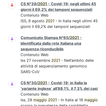
CS N°39/
2021
- Covid-19: negli ultimi 45
giorni il 69,2% dei tamponi sequenziati
Contenuto Web
ISS, 6 agosto
2021
- In Italia negli ultimi 45
giorni il 69,2% dei tamponi sequenziati
Comunicato Stampa N°65/
2021
-
Identificata dalla rete italiana una
sequenza riconducibile
Contenuto Web
Iss 27 novembre
2021
- Nell’ambito delle
attività di sequenziamento genomico
SARS-CoV
CS N°30/
2021
- Covid-19: in Italia la
‘variante inglese’ all’88,1%, il 7,3% dei casi
Contenuto Web
Iss, 28
maggio
2021
- In Italia al 18
maggio
scorso la prevalenza della cosiddetta