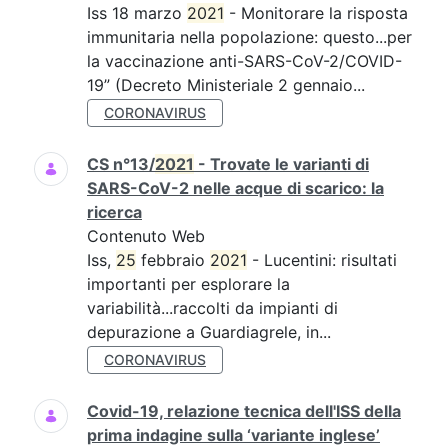
Iss 18 marzo
2021
- Monitorare la risposta
immunitaria nella popolazione: questo...per
la vaccinazione anti-SARS-CoV-2/COVID-
19” (Decreto Ministeriale 2 gennaio...
CORONAVIRUS
CS n°13/
2021
- Trovate le varianti di
SARS-CoV-2 nelle acque di scarico: la
ricerca
Contenuto Web
Iss,
25
febbraio
2021
- Lucentini: risultati
importanti per esplorare la
variabilità...raccolti da impianti di
depurazione a Guardiagrele, in...
CORONAVIRUS
Covid-19, relazione tecnica dell'ISS della
prima indagine sulla ‘variante inglese’