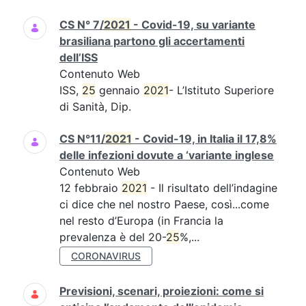
CS N° 7/
2021
- Covid-19, su variante
brasiliana partono gli accertamenti
dell’ISS
Contenuto Web
ISS,
25
gennaio
2021
- L’Istituto Superiore
di Sanità, Dip.
CS N°11/
2021
- Covid-19, in Italia il 17,8%
delle infezioni dovute a ‘variante inglese
Contenuto Web
12 febbraio
2021
- Il risultato dell’indagine
ci dice che nel nostro Paese, così...come
nel resto d’Europa (in Francia la
prevalenza è del 20-
25
%,...
CORONAVIRUS
Previsioni, scenari, proiezioni: come si