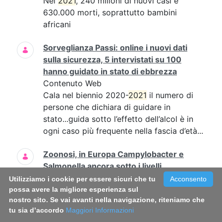
Nel
2021
, 240 milioni di nuovi casi e
630.000 morti, soprattutto bambini
africani
Sorveglianza Passi: online i nuovi dati
sulla sicurezza, 5 intervistati su 100
hanno guidato in stato di ebbrezza
Contenuto Web
Cala nel biennio 2020-
2021
il numero di
persone che dichiara di guidare in
stato...guida sotto l’effetto dell’alcol è in
ogni caso più frequente nella fascia d’età...
Zoonosi, in Europa Campylobacter e
Salmonella ancora sotto i livelli
prepandemici, cresce il West Nile
Utilizziamo i cookie per essere sicuri che tu
Acconsento
Contenuto Web
possa avere la migliore esperienza sul
nostro sito. Se vai avanti nella navigazione, riteniamo che
sono stati la campilobatteriosi (circa
tu sia d’accordo
Maggiori Informazioni
137mila segnalazioni, stabile rispetto al