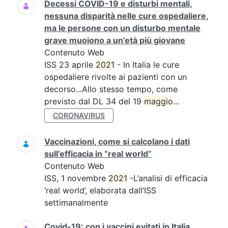
Decessi COVID-19 e disturbi mentali,
nessuna disparità nelle cure ospedaliere,
ma le persone con un disturbo mentale
grave muoiono a un’età più giovane
Contenuto Web
ISS 23 aprile
2021
- In Italia le cure
ospedaliere rivolte ai pazienti con un
decorso...Allo stesso tempo, come
previsto dal DL 34 del 19
maggio
...
CORONAVIRUS
Vaccinazioni, come si calcolano i dati
sull’efficacia in “real world”
Contenuto Web
ISS, 1 novembre
2021
-L’analisi di efficacia
‘real world’, elaborata dall’ISS
settimanalmente
Covid-19: con i vaccini evitati in Italia