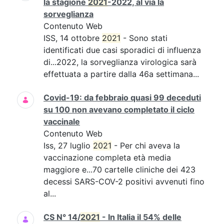
la stagione
2021
-2022, al via la
sorveglianza
Contenuto Web
ISS, 14 ottobre
2021
- Sono stati
identificati due casi sporadici di influenza
di...2022, la sorveglianza virologica sarà
effettuata a partire dalla 46a settimana...
Covid-19: da febbraio quasi 99 deceduti
su 100 non avevano completato il ciclo
vaccinale
Contenuto Web
Iss, 27 luglio
2021
- Per chi aveva la
vaccinazione completa età media
maggiore e...70 cartelle cliniche dei 423
decessi SARS-COV-2 positivi avvenuti fino
al...
CS N° 14/
2021
- In Italia il 54% delle