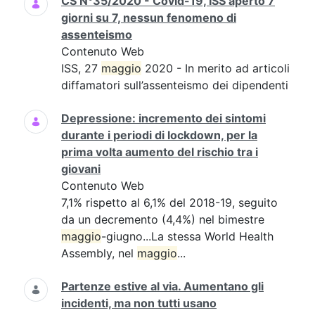
CS N°35/2020 - Covid-19, ISS aperto 7
giorni su 7, nessun fenomeno di
assenteismo
Contenuto Web
ISS, 27
maggio
2020 - In merito ad articoli
diffamatori sull’assenteismo dei dipendenti
Depressione: incremento dei sintomi
durante i periodi di lockdown, per la
prima volta aumento del rischio tra i
giovani
Contenuto Web
7,1% rispetto al 6,1% del 2018-19, seguito
da un decremento (4,4%) nel bimestre
maggio
-giugno...La stessa World Health
Assembly, nel
maggio
...
Partenze estive al via. Aumentano gli
incidenti, ma non tutti usano