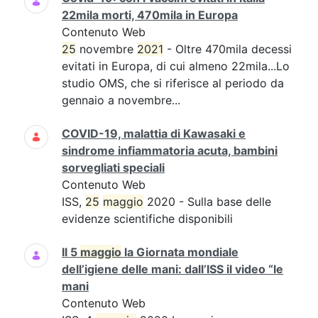
22mila morti, 470mila in Europa
Contenuto Web
25
novembre
2021
- Oltre 470mila decessi
evitati in Europa, di cui almeno 22mila...Lo
studio OMS, che si riferisce al periodo da
gennaio a novembre...
COVID-19, malattia di Kawasaki e
sindrome infiammatoria acuta, bambini
sorvegliati speciali
Contenuto Web
ISS,
25
maggio
2020 - Sulla base delle
evidenze scientifiche disponibili
Il 5
maggio
la Giornata mondiale
dell’igiene delle mani: dall’ISS il video “le
mani
Contenuto Web