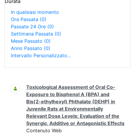
Durata
In qualsiasi momento
Ora Passata
(0)
Passate 24 Ore
(0)
Settimana Passata
(0)
Mese Passato
(0)
Anno Passato
(0)
Intervallo Personalizzato…
Ricerca
Toxicological Assessment of Oral Co-
Exposure to Bisphenol A (BPA) and
Bis(2-ethylhexyl) Phthalate (DEHP) in
Juvenile Rats at Environmentally
Relevant Dose Levels: Evaluation of the
Synergic, Additive or Antagonistic Effects
Contenuto Web