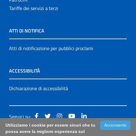
Tariffe dei servizi a terzi
ATTI DI NOTIFICA
Atti di notificazione per pubblici proclami
ACCESSIBILITÀ
Dichiarazione di accessibilità
Seguici su:
Utilizziamo i cookie per essere sicuri che tu
Acconsento
Accessibilità: form di segnalazione di prima istanza per
possa avere la migliore esperienza sul