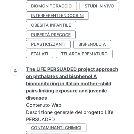
BIOMONITORAGGIO
STUDI IN VIVO
INTERFERENTI ENDOCRINI
OBESITÀ INFANTILE
PUBERTÀ PRECOCE
PLASTICIZZANTI
BISFENOLO A
FTALATI
TELARCA PREMATURO
The LIFE PERSUADED project approach
on phthalates and bisphenol A
biomonitoring in Italian mother-child
pairs linking exposure and juvenile
diseases
Contenuto Web
Descrizione generale del progetto Life
PERSUADED
CONTAMINANTI CHIMICI