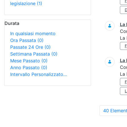
legislazione
(1)
D
Durata
La 
Co
In qualsiasi momento
La 
Ora Passata
(0)
Passate 24 Ore
(0)
Settimana Passata
(0)
La 
Mese Passato
(0)
Co
Anno Passato
(0)
La 
Intervallo Personalizzato…
40 Element