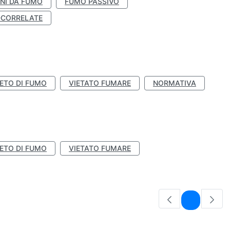
NI DA FUMO
FUMO PASSIVO
-CORRELATE
IETO DI FUMO
VIETATO FUMARE
NORMATIVA
IETO DI FUMO
VIETATO FUMARE
Pagina
1