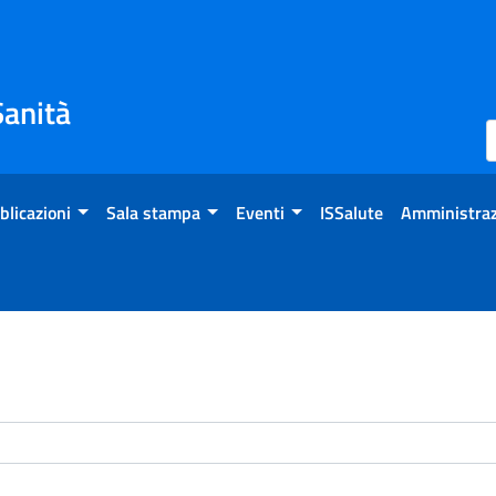
Sanità
blicazioni
Sala stampa
Eventi
ISSalute
Amministraz
enti