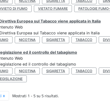
FUMO
NICOTINA
SIGARETTA
TABACCO
DAN
IVIETO DI FUMO
VIETATO FUMARE
PATOLOGIE FUMO
Direttiva Europea sul Tabacco viene applicata in Italia
ntenuto Web
Direttiva Europea sul Tabacco viene applicata in Italia
FUMO
NICOTINA
SIGARETTA
TABACCO
DIV
legislazione ed il controllo del tabagismo
ntenuto Web
legislazione ed il controllo del tabagismo
FUMO
NICOTINA
SIGARETTA
TABACCO
DIV
LEGISLAZIONE
Mostrati 1 - 5 su 5 risultati.
i