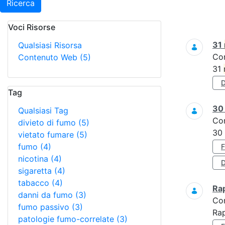
Ricerca
Voci Risorse
Ricerca
31
Qualsiasi Risorsa
Co
Contenuto Web
(5)
31
Tag
3
Qualsiasi Tag
Co
divieto di fumo
(5)
30
vietato fumare
(5)
fumo
(4)
nicotina
(4)
D
sigaretta
(4)
tabacco
(4)
Ra
danni da fumo
(3)
Co
fumo passivo
(3)
Ra
patologie fumo-correlate
(3)