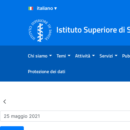
Salta al Contenuto
Salta al Footer
Istituto Superiore di 
Chi siamo
Temi
Attività
Servizi
Pub
Protezione dei dati
Risultati della Ricerca - Ev