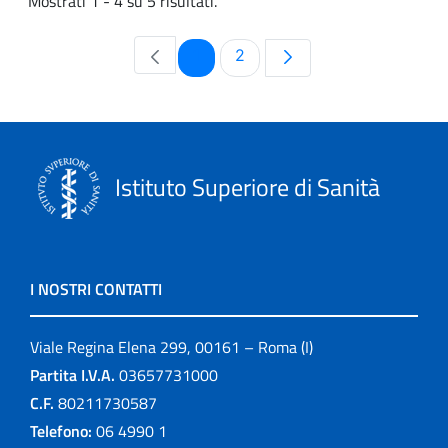
Mostrati 1 - 4 su 5 risultati.
Pagina
Pagina
1
2
Istituto Superiore di Sanità
I NOSTRI CONTATTI
Viale Regina Elena 299, 00161 – Roma (I)
Partita I.V.A.
03657731000
C.F.
80211730587
Telefono:
06 4990 1