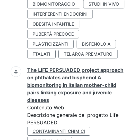
BIOMONITORAGGIO
STUDI IN VIVO
INTERFERENTI ENDOCRINI
OBESITÀ INFANTILE
PUBERTÀ PRECOCE
PLASTICIZZANTI
BISFENOLO A
FTALATI
TELARCA PREMATURO
The LIFE PERSUADED project approach
on phthalates and bisphenol A
biomonitoring in Italian mother-child
pairs linking exposure and juvenile
diseases
Contenuto Web
Descrizione generale del progetto Life
PERSUADED
CONTAMINANTI CHIMICI