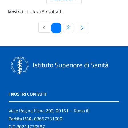
Mostrati 1 - 4 su 5 risultati.
Pagina
Pagina
1
2
Istituto Superiore di Sanità
I NOSTRI CONTATTI
Viale Regina Elena 299, 00161 – Roma (I)
Partita I.V.A.
03657731000
C.F.
80211730587