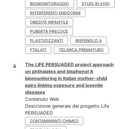
BIOMONITORAGGIO
STUDI IN VIVO
INTERFERENTI ENDOCRINI
OBESITÀ INFANTILE
PUBERTÀ PRECOCE
PLASTICIZZANTI
BISFENOLO A
FTALATI
TELARCA PREMATURO
The LIFE PERSUADED project approach
on phthalates and bisphenol A
biomonitoring in Italian mother-child
pairs linking exposure and juvenile
diseases
Contenuto Web
Descrizione generale del progetto Life
PERSUADED
CONTAMINANTI CHIMICI