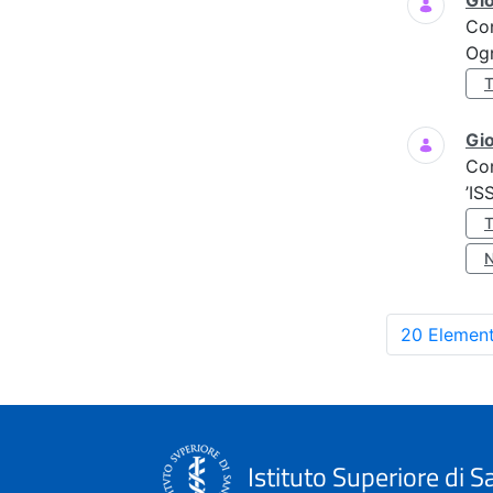
Gi
Co
Ogn
Gio
Co
’IS
20 Element
Istituto Superiore di S