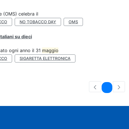
e (OMS) celebra il
CCO
NO TOBACCO DAY
OMS
liani su dieci
ato ogni anno il 31
maggio
CCO
SIGARETTA ELETTRONICA
Pagina
1