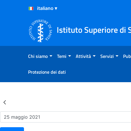
Salta al Contenuto
Salta al Footer
Istituto Superiore di 
Chi siamo
Temi
Attività
Servizi
Pub
Protezione dei dati
Risultati della Ricerca - Ev