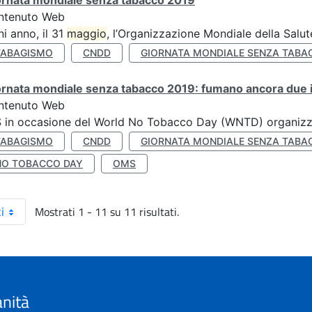
ornata mondiale senza tabacco 2019
ntenuto Web
i anno, il 31
maggio
, l’Organizzazione Mondiale della Salut
TABAGISMO
CNDD
GIORNATA MONDIALE SENZA TABA
rnata mondiale senza tabacco 2019: fumano ancora due ita
ntenuto Web
S in occasione del World No Tobacco Day (WNTD) organizz
TABAGISMO
CNDD
GIORNATA MONDIALE SENZA TABA
NO TOBACCO DAY
OMS
Mostrati 1 - 11 su 11 risultati.
i
anità