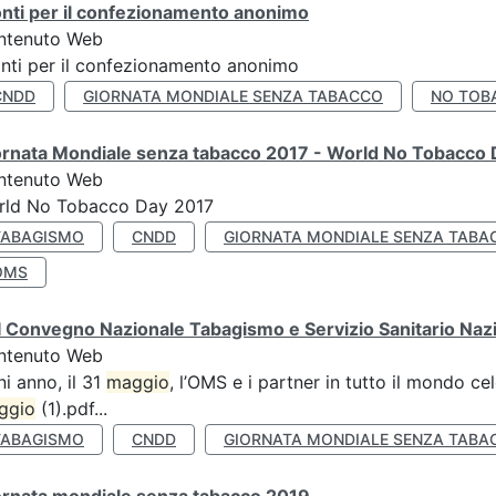
nti per il confezionamento anonimo
ntenuto Web
nti per il confezionamento anonimo
CNDD
GIORNATA MONDIALE SENZA TABACCO
NO TOB
ornata Mondiale senza tabacco 2017 - World No Tobacco
ntenuto Web
rld No Tobacco Day 2017
TABAGISMO
CNDD
GIORNATA MONDIALE SENZA TABA
OMS
 Convegno Nazionale Tabagismo e Servizio Sanitario Naz
ntenuto Web
i anno, il 31
maggio
, l’OMS e i partner in tutto il mondo 
ggio
(1).pdf...
TABAGISMO
CNDD
GIORNATA MONDIALE SENZA TABA