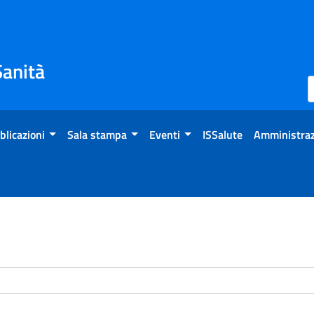
Sanità
blicazioni
Sala stampa
Eventi
ISSalute
Amministraz
enti