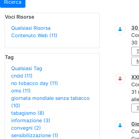
Ricerca
Voci Risorse
Ricerca
3
Qualsiasi Risorsa
Co
Contenuto Web
(11)
30
Tag
Qualsiasi Tag
cndd
(11)
XXI
no tobacco day
(11)
Co
oms
(11)
31
giornata mondiale senza tabacco
all
(10)
tabagismo
(8)
informazione
(3)
Gi
convegni
(2)
Co
sensibilizzazione
(1)
Gi