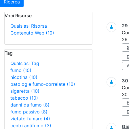
Ricerca
Voci Risorse
Ricerca
29
Qualsiasi Risorsa
Co
Contenuto Web
(10)
29
Tag
Qualsiasi Tag
fumo
(10)
nicotina
(10)
3
patologie fumo-correlate
(10)
Co
sigaretta
(10)
30
tabacco
(10)
danni da fumo
(8)
fumo passivo
(8)
D
vietato fumare
(4)
centri antifumo
(3)
Gi