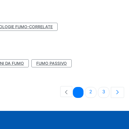
OLOGIE FUMO-CORRELATE
NI DA FUMO
FUMO PASSIVO
Pagina
Pagina
Pagina
1
2
3