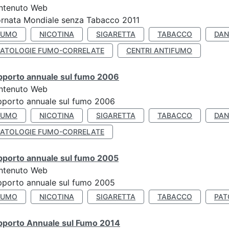
ntenuto Web
rnata Mondiale senza Tabacco 2011
FUMO
NICOTINA
SIGARETTA
TABACCO
DAN
PATOLOGIE FUMO-CORRELATE
CENTRI ANTIFUMO
pporto annuale sul fumo 2006
ntenuto Web
porto annuale sul fumo 2006
FUMO
NICOTINA
SIGARETTA
TABACCO
DAN
PATOLOGIE FUMO-CORRELATE
pporto annuale sul fumo 2005
ntenuto Web
porto annuale sul fumo 2005
FUMO
NICOTINA
SIGARETTA
TABACCO
PAT
pporto Annuale sul Fumo 2014