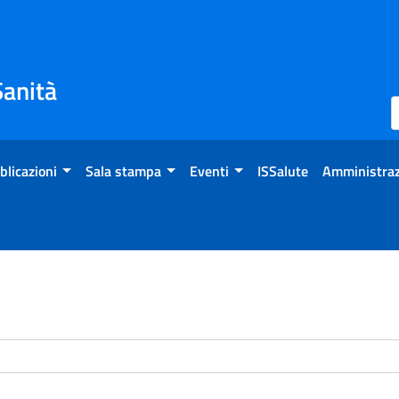
Sanità
blicazioni
Sala stampa
Eventi
ISSalute
Amministraz
enti