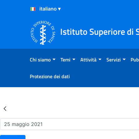
Salta al Contenuto
Salta al Footer
Istituto Superiore di 
Chi siamo
Temi
Attività
Servizi
Pub
Protezione dei dati
Risultati della Ricerca - Ev