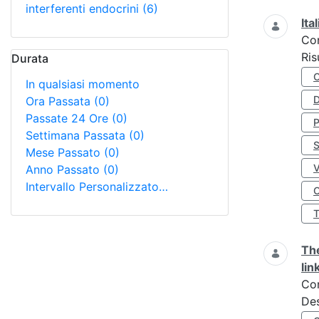
interferenti endocrini
(6)
Ita
Co
Ris
Durata
In qualsiasi momento
D
Ora Passata
(0)
Passate 24 Ore
(0)
Settimana Passata
(0)
S
Mese Passato
(0)
Anno Passato
(0)
Intervallo Personalizzato…
O
The
lin
Co
Des