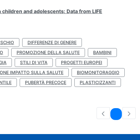
n children and adolescents: Data from LIFE
ISCHIO
DIFFERENZE DI GENERE
TO
PROMOZIONE DELLA SALUTE
BAMBINI
GIA
STILI DI VITA
PROGETTI EUROPEI
ONE IMPATTO SULLA SALUTE
BIOMONITORAGGIO
NTILE
PUBERTÀ PRECOCE
PLASTICIZZANTI
Pagina
1