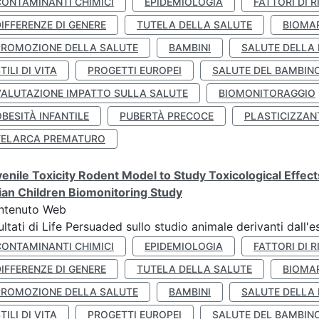
CONTAMINANTI CHIMICI
EPIDEMIOLOGIA
FATTORI DI R
IFFERENZE DI GENERE
TUTELA DELLA SALUTE
BIOMA
PROMOZIONE DELLA SALUTE
BAMBINI
SALUTE DELLA
TILI DI VITA
PROGETTI EUROPEI
SALUTE DEL BAMBIN
VALUTAZIONE IMPATTO SULLA SALUTE
BIOMONITORAGGIO
BESITÀ INFANTILE
PUBERTÀ PRECOCE
PLASTICIZZAN
TELARCA PREMATURO
enile Toxicity Rodent Model to Study Toxicological Effec
lian Children Biomonitoring Study
ntenuto Web
ultati di Life Persuaded sullo studio animale derivanti dall'
CONTAMINANTI CHIMICI
EPIDEMIOLOGIA
FATTORI DI R
IFFERENZE DI GENERE
TUTELA DELLA SALUTE
BIOMA
PROMOZIONE DELLA SALUTE
BAMBINI
SALUTE DELLA
TILI DI VITA
PROGETTI EUROPEI
SALUTE DEL BAMBIN