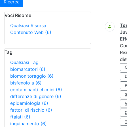
Ricerca
Voci Risorse
Ricerca
Tox
Qualsiasi Risorsa
Juv
Contenuto Web
(6)
Eff
Co
Tag
Ris
die
Qualsiasi Tag
biomarcatori
(6)
biomonitoraggio
(6)
D
bisfenolo a
(6)
contaminanti chimici
(6)
S
differenze di genere
(6)
epidemiologia
(6)
fattori di rischio
(6)
O
ftalati
(6)
inquinamento
(6)