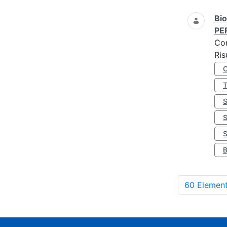
Bio
PE
Co
Ris
S
60 Element