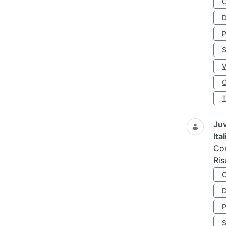
D
S
O
Juv
Ita
Co
Ris
D
S