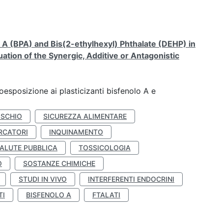
A (BPA) and Bis(2-ethylhexyl) Phthalate (DEHP) in
ation of the Synergic, Additive or Antagonistic
coesposizione ai plasticizanti bisfenolo A e
ISCHIO
SICUREZZA ALIMENTARE
RCATORI
INQUINAMENTO
ALUTE PUBBLICA
TOSSICOLOGIA
O
SOSTANZE CHIMICHE
STUDI IN VIVO
INTERFERENTI ENDOCRINI
TI
BISFENOLO A
FTALATI