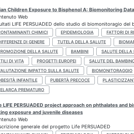
lian Children Exposure to Bisphenol A: Biomonitoring Da
ntenuto Web
ultati LIFE PERSUADED dello studio di biomonitoragio del 
CONTAMINANTI CHIMICI
EPIDEMIOLOGIA
FATTORI DI R
IFFERENZE DI GENERE
TUTELA DELLA SALUTE
BIOMA
PROMOZIONE DELLA SALUTE
BAMBINI
SALUTE DELLA
TILI DI VITA
PROGETTI EUROPEI
SALUTE DEL BAMBIN
VALUTAZIONE IMPATTO SULLA SALUTE
BIOMONITORAGGIO
BESITÀ INFANTILE
PUBERTÀ PRECOCE
PLASTICIZZAN
TELARCA PREMATURO
 LIFE PERSUADED project approach on phthalates and bisp
king exposure and juvenile diseases
ntenuto Web
crizione generale del progetto Life PERSUADED