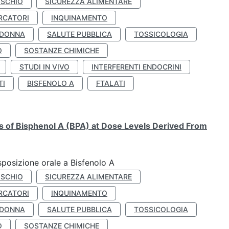
ISCHIO
SICUREZZA ALIMENTARE
RCATORI
INQUINAMENTO
 DONNA
SALUTE PUBBLICA
TOSSICOLOGIA
O
SOSTANZE CHIMICHE
STUDI IN VIVO
INTERFERENTI ENDOCRINI
TI
BISFENOLO A
FTALATI
ts of Bisphenol A (BPA) at Dose Levels Derived From
esposizione orale a Bisfenolo A
ISCHIO
SICUREZZA ALIMENTARE
RCATORI
INQUINAMENTO
 DONNA
SALUTE PUBBLICA
TOSSICOLOGIA
O
SOSTANZE CHIMICHE