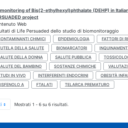
monitoring of Bis(2-ethylhexyl)phthalate (DEHP) in Italia
RSUADED project
ntenuto Web
ultati di Life Persuaded dello studio di biomonitoraggio
CONTAMINANTI CHIMICI
EPIDEMIOLOGIA
FATTORI DI R
TUTELA DELLA SALUTE
BIOMARCATORI
INQUINAMEN
SALUTE DELLA DONNA
SALUTE PUBBLICA
TOSSICOLO
SALUTE DEL BAMBINO
SOSTANZE CHIMICHE
VALUTAZI
TUDI IN VIVO
INTERFERENTI ENDOCRINI
OBESITÀ INFA
BISFENOLO A
FTALATI
TELARCA PREMATURO
Mostrati 1 - 6 su 6 risultati.
i