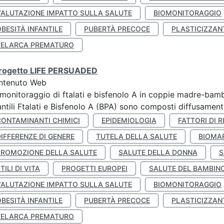
VALUTAZIONE IMPATTO SULLA SALUTE
BIOMONITORAGGIO
BESITÀ INFANTILE
PUBERTÀ PRECOCE
PLASTICIZZAN
TELARCA PREMATURO
 progetto LIFE PERSUADED
ntenuto Web
monitoraggio di ftalati e bisfenolo A in coppie madre-bamb
antili Ftalati e Bisfenolo A (BPA) sono composti diffusamente 
CONTAMINANTI CHIMICI
EPIDEMIOLOGIA
FATTORI DI R
IFFERENZE DI GENERE
TUTELA DELLA SALUTE
BIOMA
PROMOZIONE DELLA SALUTE
SALUTE DELLA DONNA
S
TILI DI VITA
PROGETTI EUROPEI
SALUTE DEL BAMBIN
VALUTAZIONE IMPATTO SULLA SALUTE
BIOMONITORAGGIO
BESITÀ INFANTILE
PUBERTÀ PRECOCE
PLASTICIZZAN
TELARCA PREMATURO