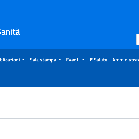
Sanità
blicazioni
Sala stampa
Eventi
ISSalute
Amministraz
enti