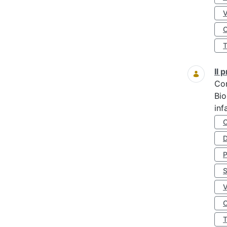
O
Il
Co
Bio
inf
D
S
O