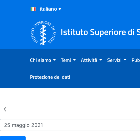
Salta al Contenuto
Salta al Footer
Istituto Superiore di 
Chi siamo
Temi
Attività
Servizi
Pub
Protezione dei dati
Risultati della Ricerca - Ev