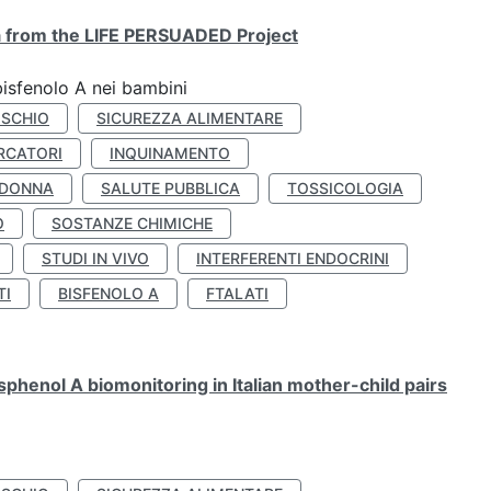
ta from the LIFE PERSUADED Project
bisfenolo A nei bambini
ISCHIO
SICUREZZA ALIMENTARE
RCATORI
INQUINAMENTO
 DONNA
SALUTE PUBBLICA
TOSSICOLOGIA
O
SOSTANZE CHIMICHE
STUDI IN VIVO
INTERFERENTI ENDOCRINI
TI
BISFENOLO A
FTALATI
henol A biomonitoring in Italian mother-child pairs