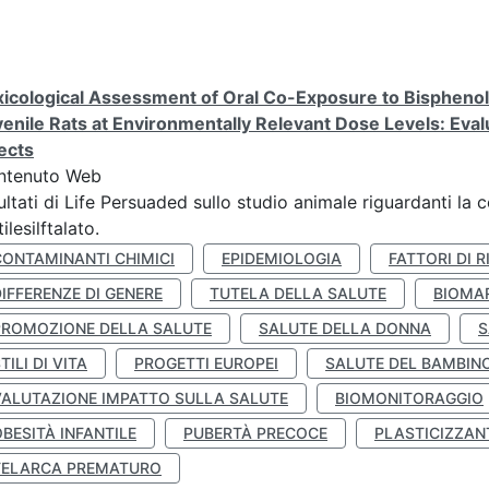
icological Assessment of Oral Co-Exposure to Bisphenol 
enile Rats at Environmentally Relevant Dose Levels: Evalu
ects
ntenuto Web
ultati di Life Persuaded sullo studio animale riguardanti la 
tilesilftalato.
CONTAMINANTI CHIMICI
EPIDEMIOLOGIA
FATTORI DI R
IFFERENZE DI GENERE
TUTELA DELLA SALUTE
BIOMA
PROMOZIONE DELLA SALUTE
SALUTE DELLA DONNA
S
TILI DI VITA
PROGETTI EUROPEI
SALUTE DEL BAMBIN
VALUTAZIONE IMPATTO SULLA SALUTE
BIOMONITORAGGIO
BESITÀ INFANTILE
PUBERTÀ PRECOCE
PLASTICIZZAN
TELARCA PREMATURO