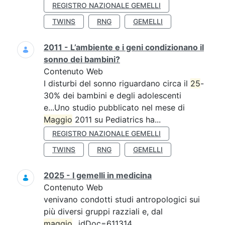
REGISTRO NAZIONALE GEMELLI
TWINS
RNG
GEMELLI
2011 - L’ambiente e i geni condizionano il
sonno dei bambini?
Contenuto Web
I disturbi del sonno riguardano circa il
25
-
30% dei bambini e degli adolescenti
e...Uno studio pubblicato nel mese di
Maggio
2011 su Pediatrics ha...
REGISTRO NAZIONALE GEMELLI
TWINS
RNG
GEMELLI
2025 - I gemelli in medicina
Contenuto Web
venivano condotti studi antropologici sui
più diversi gruppi razziali e, dal
maggio
...idDoc=611314