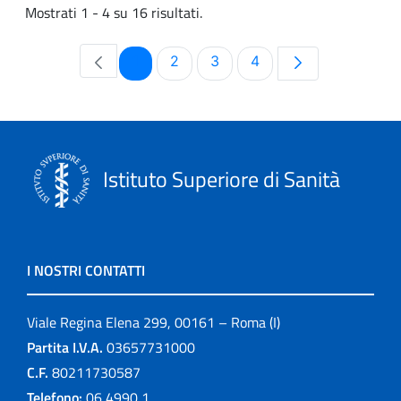
Mostrati 1 - 4 su 16 risultati.
Pagina
Pagina
Pagina
Pagina
1
2
3
4
Istituto Superiore di Sanità
I NOSTRI CONTATTI
Viale Regina Elena 299, 00161 – Roma (I)
Partita I.V.A.
03657731000
C.F.
80211730587
Telefono:
06 4990 1