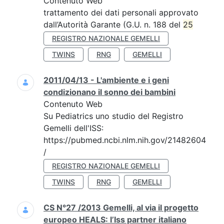
Contenuto Web
trattamento dei dati personali approvato
dall’Autorità Garante (G.U. n. 188 del
25
REGISTRO NAZIONALE GEMELLI
TWINS
RNG
GEMELLI
2011/04/13 - L'ambiente e i geni
condizionano il sonno dei bambini
Contenuto Web
Su Pediatrics uno studio del Registro
Gemelli dell'ISS:
https://pubmed.ncbi.nlm.nih.gov/21482604
/
REGISTRO NAZIONALE GEMELLI
TWINS
RNG
GEMELLI
CS N°27 /2013 Gemelli, al via il progetto
europeo HEALS: l’Iss partner italiano