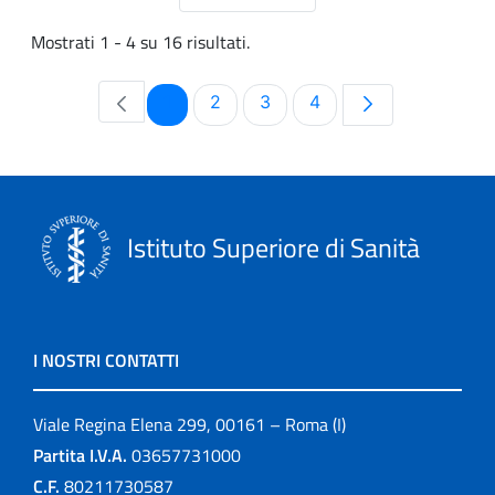
Mostrati 1 - 4 su 16 risultati.
Pagina
Pagina
Pagina
Pagina
1
2
3
4
Istituto Superiore di Sanità
I NOSTRI CONTATTI
Viale Regina Elena 299, 00161 – Roma (I)
Partita I.V.A.
03657731000
C.F.
80211730587