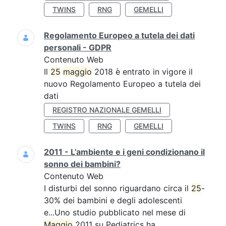
TWINS
RNG
GEMELLI
Regolamento Europeo a tutela dei dati
personali - GDPR
Contenuto Web
Il
25
maggio
2018 è entrato in vigore il
nuovo Regolamento Europeo a tutela dei
dati
REGISTRO NAZIONALE GEMELLI
TWINS
RNG
GEMELLI
2011 - L’ambiente e i geni condizionano il
sonno dei bambini?
Contenuto Web
I disturbi del sonno riguardano circa il
25
-
30% dei bambini e degli adolescenti
e...Uno studio pubblicato nel mese di
Maggio
2011 su Pediatrics ha...