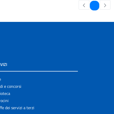
Pagina
1
VIZI
e
di e concorsi
ioteca
ocini
ffe dei servizi a terzi