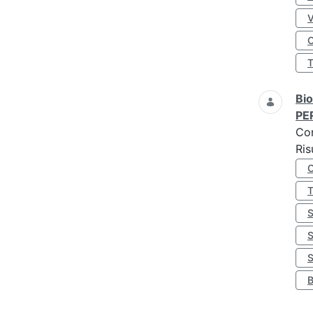
O
Bio
PE
Co
Ris
S