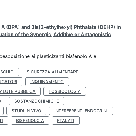
A (BPA) and Bis(2-ethylhexyl) Phthalate (DEHP) in
ation of the Synergic, Additive or Antagonistic
coesposizione ai plasticizanti bisfenolo A e
ISCHIO
SICUREZZA ALIMENTARE
RCATORI
INQUINAMENTO
ALUTE PUBBLICA
TOSSICOLOGIA
O
SOSTANZE CHIMICHE
STUDI IN VIVO
INTERFERENTI ENDOCRINI
TI
BISFENOLO A
FTALATI