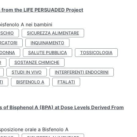
ta from the LIFE PERSUADED Project
bisfenolo A nei bambini
ISCHIO
SICUREZZA ALIMENTARE
RCATORI
INQUINAMENTO
 DONNA
SALUTE PUBBLICA
TOSSICOLOGIA
O
SOSTANZE CHIMICHE
STUDI IN VIVO
INTERFERENTI ENDOCRINI
TI
BISFENOLO A
FTALATI
ts of Bisphenol A (BPA) at Dose Levels Derived From
esposizione orale a Bisfenolo A