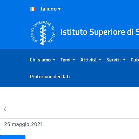
Salta al Contenuto
Salta al Footer
Istituto Superiore di 
Chi siamo
Temi
Attività
Servizi
Pub
Protezione dei dati
Risultati della Ricerca - Ev