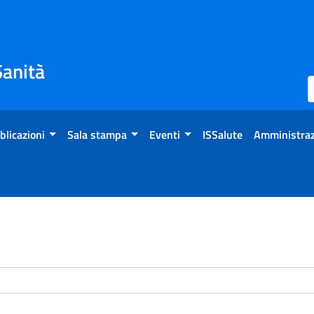
Sanità
blicazioni
Sala stampa
Eventi
ISSalute
Amministraz
enti