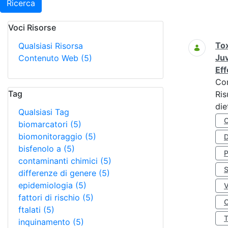
Ricerca
Voci Risorse
Ricerca
Tox
Qualsiasi Risorsa
Juv
Contenuto Web
(5)
Eff
Co
Tag
Ris
die
Qualsiasi Tag
biomarcatori
(5)
biomonitoraggio
(5)
D
bisfenolo a
(5)
contaminanti chimici
(5)
S
differenze di genere
(5)
epidemiologia
(5)
fattori di rischio
(5)
O
ftalati
(5)
inquinamento
(5)