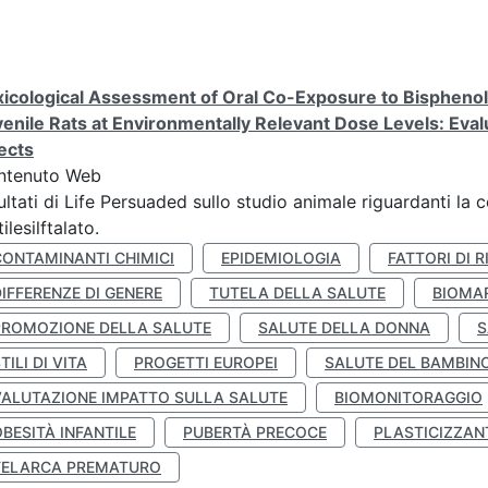
icological Assessment of Oral Co-Exposure to Bisphenol 
enile Rats at Environmentally Relevant Dose Levels: Evalu
ects
ntenuto Web
ultati di Life Persuaded sullo studio animale riguardanti la 
tilesilftalato.
CONTAMINANTI CHIMICI
EPIDEMIOLOGIA
FATTORI DI R
IFFERENZE DI GENERE
TUTELA DELLA SALUTE
BIOMA
PROMOZIONE DELLA SALUTE
SALUTE DELLA DONNA
S
TILI DI VITA
PROGETTI EUROPEI
SALUTE DEL BAMBIN
VALUTAZIONE IMPATTO SULLA SALUTE
BIOMONITORAGGIO
BESITÀ INFANTILE
PUBERTÀ PRECOCE
PLASTICIZZAN
TELARCA PREMATURO