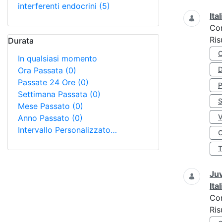
interferenti endocrini
(5)
Ita
Co
Ris
Durata
In qualsiasi momento
D
Ora Passata
(0)
Passate 24 Ore
(0)
Settimana Passata
(0)
S
Mese Passato
(0)
Anno Passato
(0)
Intervallo Personalizzato…
O
Juv
Ita
Co
Ris