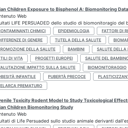
lian Children Exposure to Bisphenol A: Biomonitoring Da
ntenuto Web
ultati LIFE PERSUADED dello studio di biomonitoragio del 
CONTAMINANTI CHIMICI
EPIDEMIOLOGIA
FATTORI DI R
IFFERENZE DI GENERE
TUTELA DELLA SALUTE
BIOMA
PROMOZIONE DELLA SALUTE
BAMBINI
SALUTE DELLA
TILI DI VITA
PROGETTI EUROPEI
SALUTE DEL BAMBIN
VALUTAZIONE IMPATTO SULLA SALUTE
BIOMONITORAGGIO
BESITÀ INFANTILE
PUBERTÀ PRECOCE
PLASTICIZZAN
TELARCA PREMATURO
enile Toxicity Rodent Model to Study Toxicological Effec
lian Children Biomonitoring Study
ntenuto Web
ultati di Life Persuaded sullo studio animale derivanti dall'