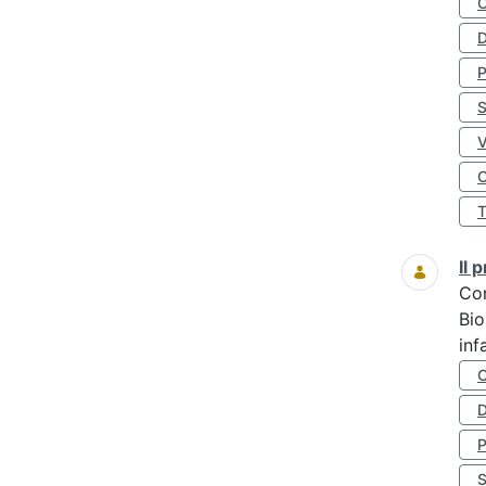
D
S
O
Il
Co
Bio
inf
D
S