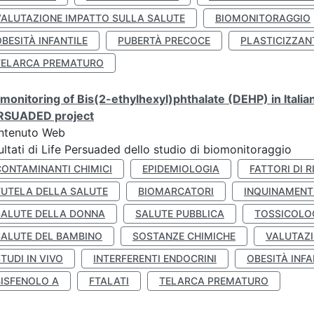
VALUTAZIONE IMPATTO SULLA SALUTE
BIOMONITORAGGIO
BESITÀ INFANTILE
PUBERTÀ PRECOCE
PLASTICIZZAN
TELARCA PREMATURO
monitoring of Bis(2-ethylhexyl)phthalate (DEHP) in Italia
RSUADED project
ntenuto Web
ultati di Life Persuaded dello studio di biomonitoraggio
CONTAMINANTI CHIMICI
EPIDEMIOLOGIA
FATTORI DI R
TUTELA DELLA SALUTE
BIOMARCATORI
INQUINAMEN
SALUTE DELLA DONNA
SALUTE PUBBLICA
TOSSICOLO
SALUTE DEL BAMBINO
SOSTANZE CHIMICHE
VALUTAZI
TUDI IN VIVO
INTERFERENTI ENDOCRINI
OBESITÀ INFA
BISFENOLO A
FTALATI
TELARCA PREMATURO