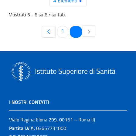
4 Elementi
Mostrati 5 - 6 su 6 risultati.
Pagina
Pagina
1
2
Istituto Superiore di Sanità
I NOSTRI CONTATTI
Viale Regina Elena 299, 00161 – Roma (I)
Partita I.V.A.
03657731000