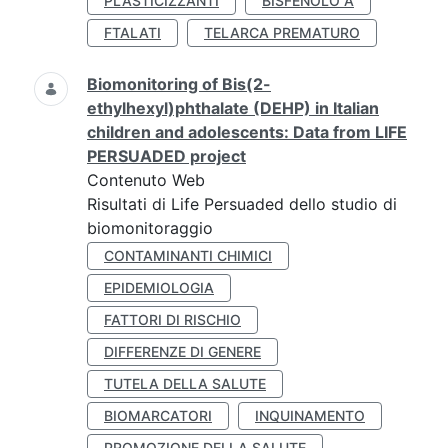
PLASTICIZZANTI
BISFENOLO A
FTALATI
TELARCA PREMATURO
Biomonitoring of Bis(2-
ethylhexyl)phthalate (DEHP) in Italian
children and adolescents: Data from LIFE
PERSUADED project
Contenuto Web
Risultati di Life Persuaded dello studio di
biomonitoraggio
CONTAMINANTI CHIMICI
EPIDEMIOLOGIA
FATTORI DI RISCHIO
DIFFERENZE DI GENERE
TUTELA DELLA SALUTE
BIOMARCATORI
INQUINAMENTO
PROMOZIONE DELLA SALUTE