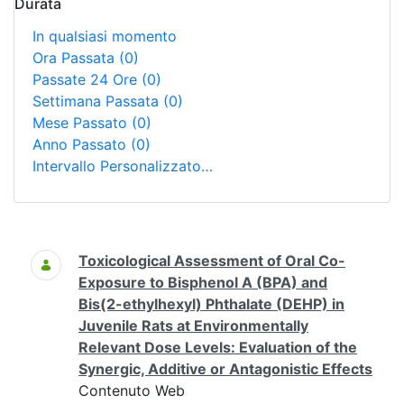
Durata
In qualsiasi momento
Ora Passata
(0)
Passate 24 Ore
(0)
Settimana Passata
(0)
Mese Passato
(0)
Anno Passato
(0)
Intervallo Personalizzato…
Ricerca
Toxicological Assessment of Oral Co-
Exposure to Bisphenol A (BPA) and
Bis(2-ethylhexyl) Phthalate (DEHP) in
Juvenile Rats at Environmentally
Relevant Dose Levels: Evaluation of the
Synergic, Additive or Antagonistic Effects
Contenuto Web