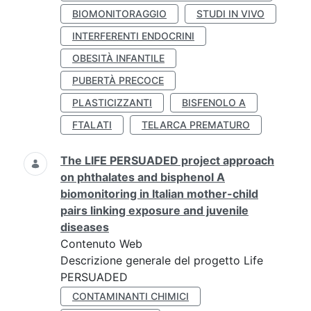
BIOMONITORAGGIO
STUDI IN VIVO
INTERFERENTI ENDOCRINI
OBESITÀ INFANTILE
PUBERTÀ PRECOCE
PLASTICIZZANTI
BISFENOLO A
FTALATI
TELARCA PREMATURO
The LIFE PERSUADED project approach
on phthalates and bisphenol A
biomonitoring in Italian mother-child
pairs linking exposure and juvenile
diseases
Contenuto Web
Descrizione generale del progetto Life
PERSUADED
CONTAMINANTI CHIMICI