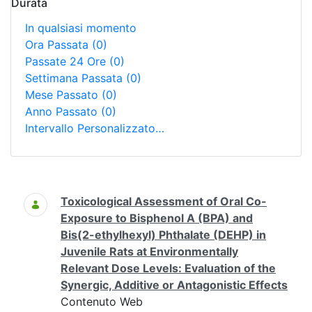
Durata
In qualsiasi momento
Ora Passata
(0)
Passate 24 Ore
(0)
Settimana Passata
(0)
Mese Passato
(0)
Anno Passato
(0)
Intervallo Personalizzato…
Ricerca
Toxicological Assessment of Oral Co-
Exposure to Bisphenol A (BPA) and
Bis(2-ethylhexyl) Phthalate (DEHP) in
Juvenile Rats at Environmentally
Relevant Dose Levels: Evaluation of the
Synergic, Additive or Antagonistic Effects
Contenuto Web