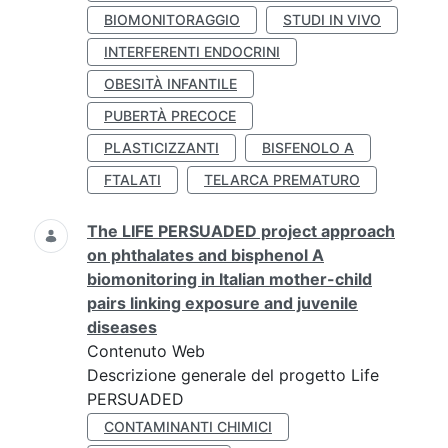
BIOMONITORAGGIO
STUDI IN VIVO
INTERFERENTI ENDOCRINI
OBESITÀ INFANTILE
PUBERTÀ PRECOCE
PLASTICIZZANTI
BISFENOLO A
FTALATI
TELARCA PREMATURO
The LIFE PERSUADED project approach
on phthalates and bisphenol A
biomonitoring in Italian mother-child
pairs linking exposure and juvenile
diseases
Contenuto Web
Descrizione generale del progetto Life
PERSUADED
CONTAMINANTI CHIMICI