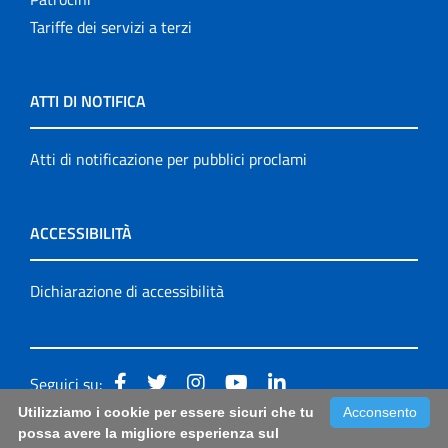
Tariffe dei servizi a terzi
ATTI DI NOTIFICA
Atti di notificazione per pubblici proclami
ACCESSIBILITÀ
Dichiarazione di accessibilità
Seguici su:
Utilizziamo i cookie per essere sicuri che tu
Acconsento
Accessibilità: form di segnalazione di prima istanza per
possa avere la migliore esperienza sul