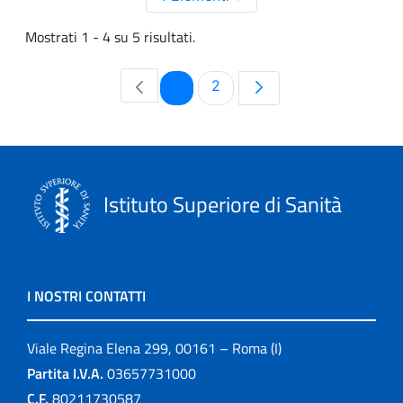
Mostrati 1 - 4 su 5 risultati.
Pagina
Pagina
1
2
Istituto Superiore di Sanità
I NOSTRI CONTATTI
Viale Regina Elena 299, 00161 – Roma (I)
Partita I.V.A.
03657731000
C.F.
80211730587