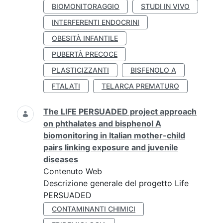
BIOMONITORAGGIO
STUDI IN VIVO
INTERFERENTI ENDOCRINI
OBESITÀ INFANTILE
PUBERTÀ PRECOCE
PLASTICIZZANTI
BISFENOLO A
FTALATI
TELARCA PREMATURO
The LIFE PERSUADED project approach
on phthalates and bisphenol A
biomonitoring in Italian mother-child
pairs linking exposure and juvenile
diseases
Contenuto Web
Descrizione generale del progetto Life
PERSUADED
CONTAMINANTI CHIMICI