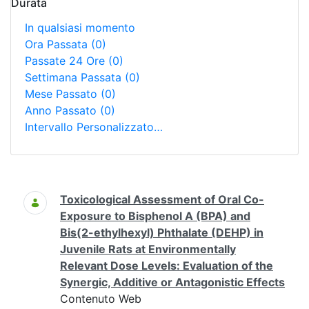
Durata
In qualsiasi momento
Ora Passata
(0)
Passate 24 Ore
(0)
Settimana Passata
(0)
Mese Passato
(0)
Anno Passato
(0)
Intervallo Personalizzato…
Ricerca
Toxicological Assessment of Oral Co-
Exposure to Bisphenol A (BPA) and
Bis(2-ethylhexyl) Phthalate (DEHP) in
Juvenile Rats at Environmentally
Relevant Dose Levels: Evaluation of the
Synergic, Additive or Antagonistic Effects
Contenuto Web