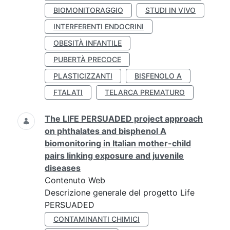
BIOMONITORAGGIO
STUDI IN VIVO
INTERFERENTI ENDOCRINI
OBESITÀ INFANTILE
PUBERTÀ PRECOCE
PLASTICIZZANTI
BISFENOLO A
FTALATI
TELARCA PREMATURO
The LIFE PERSUADED project approach
on phthalates and bisphenol A
biomonitoring in Italian mother-child
pairs linking exposure and juvenile
diseases
Contenuto Web
Descrizione generale del progetto Life
PERSUADED
CONTAMINANTI CHIMICI