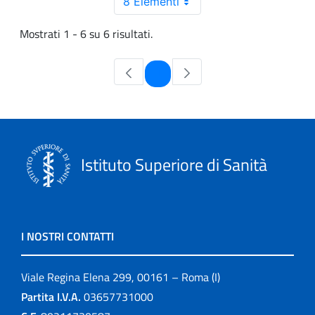
8 Elementi
Mostrati 1 - 6 su 6 risultati.
Pagina
1
Istituto Superiore di Sanità
I NOSTRI CONTATTI
Viale Regina Elena 299, 00161 – Roma (I)
Partita I.V.A.
03657731000