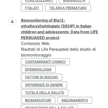
PLASTICIZZANTI
BISFENOLO A
FTALATI
TELARCA PREMATURO
Biomonitoring of Bis(2-
ethylhexyl)phthalate (DEHP) in Italian
children and adolescents: Data from LIFE
PERSUADED project
Contenuto Web
Risultati di Life Persuaded dello studio di
biomonitoraggio
CONTAMINANTI CHIMICI
EPIDEMIOLOGIA
FATTORI DI RISCHIO
DIFFERENZE DI GENERE
TUTELA DELLA SALUTE
BIOMARCATORI
INQUINAMENTO
PROMOZIONE DELLA SALUTE