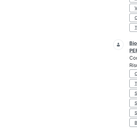
O
Bio
PE
Co
Ris
S