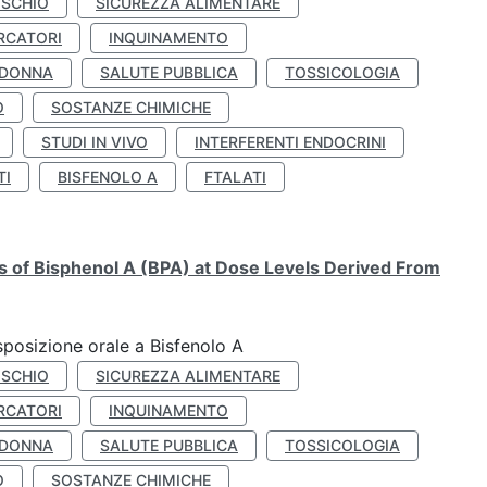
ISCHIO
SICUREZZA ALIMENTARE
RCATORI
INQUINAMENTO
 DONNA
SALUTE PUBBLICA
TOSSICOLOGIA
O
SOSTANZE CHIMICHE
STUDI IN VIVO
INTERFERENTI ENDOCRINI
TI
BISFENOLO A
FTALATI
ts of Bisphenol A (BPA) at Dose Levels Derived From
esposizione orale a Bisfenolo A
ISCHIO
SICUREZZA ALIMENTARE
RCATORI
INQUINAMENTO
 DONNA
SALUTE PUBBLICA
TOSSICOLOGIA
O
SOSTANZE CHIMICHE