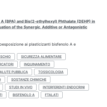
A (BPA) and Bis(2-ethylhexyl) Phthalate (DEHP) in
ation of the Synergic, Additive or Antagonistic
coesposizione ai plasticizanti bisfenolo A e
ISCHIO
SICUREZZA ALIMENTARE
RCATORI
INQUINAMENTO
ALUTE PUBBLICA
TOSSICOLOGIA
O
SOSTANZE CHIMICHE
STUDI IN VIVO
INTERFERENTI ENDOCRINI
TI
BISFENOLO A
FTALATI