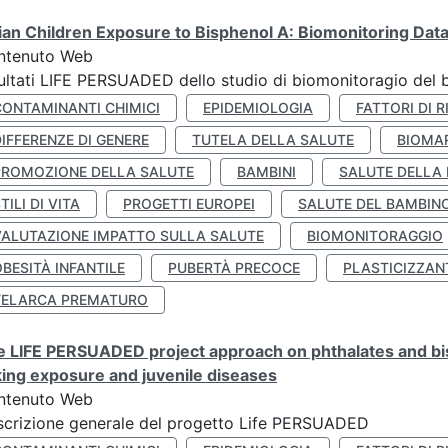
lian Children Exposure to Bisphenol A: Biomonitoring Da
ntenuto Web
ultati LIFE PERSUADED dello studio di biomonitoragio del 
CONTAMINANTI CHIMICI
EPIDEMIOLOGIA
FATTORI DI R
IFFERENZE DI GENERE
TUTELA DELLA SALUTE
BIOMA
PROMOZIONE DELLA SALUTE
BAMBINI
SALUTE DELLA
TILI DI VITA
PROGETTI EUROPEI
SALUTE DEL BAMBIN
VALUTAZIONE IMPATTO SULLA SALUTE
BIOMONITORAGGIO
BESITÀ INFANTILE
PUBERTÀ PRECOCE
PLASTICIZZAN
TELARCA PREMATURO
 LIFE PERSUADED project approach on phthalates and bisp
king exposure and juvenile diseases
ntenuto Web
crizione generale del progetto Life PERSUADED