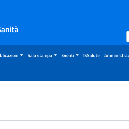
Sanità
blicazioni
Sala stampa
Eventi
ISSalute
Amministraz
enti