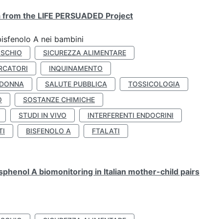
ta from the LIFE PERSUADED Project
bisfenolo A nei bambini
ISCHIO
SICUREZZA ALIMENTARE
RCATORI
INQUINAMENTO
 DONNA
SALUTE PUBBLICA
TOSSICOLOGIA
O
SOSTANZE CHIMICHE
STUDI IN VIVO
INTERFERENTI ENDOCRINI
TI
BISFENOLO A
FTALATI
henol A biomonitoring in Italian mother-child pairs