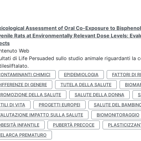
icological Assessment of Oral Co-Exposure to Bisphenol 
enile Rats at Environmentally Relevant Dose Levels: Evalu
ects
ntenuto Web
ultati di Life Persuaded sullo studio animale riguardanti la 
tilesilftalato.
CONTAMINANTI CHIMICI
EPIDEMIOLOGIA
FATTORI DI R
IFFERENZE DI GENERE
TUTELA DELLA SALUTE
BIOMA
PROMOZIONE DELLA SALUTE
SALUTE DELLA DONNA
S
TILI DI VITA
PROGETTI EUROPEI
SALUTE DEL BAMBIN
VALUTAZIONE IMPATTO SULLA SALUTE
BIOMONITORAGGIO
BESITÀ INFANTILE
PUBERTÀ PRECOCE
PLASTICIZZAN
TELARCA PREMATURO