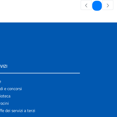
Pagina
1
VIZI
e
di e concorsi
ioteca
ocini
ffe dei servizi a terzi