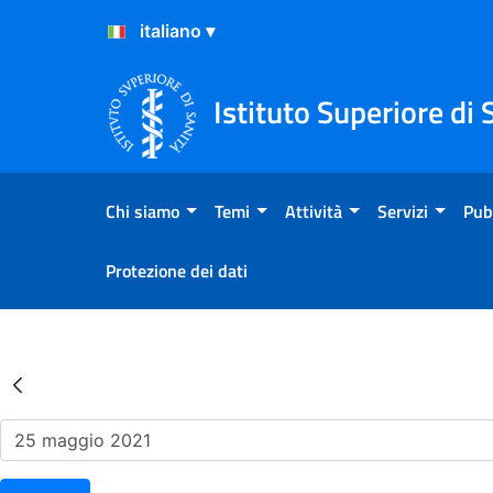
Salta al Contenuto
Salta al Footer
Istituto Superiore di 
Chi siamo
Temi
Attività
Servizi
Pub
Protezione dei dati
Risultati della Ricerca - Ev