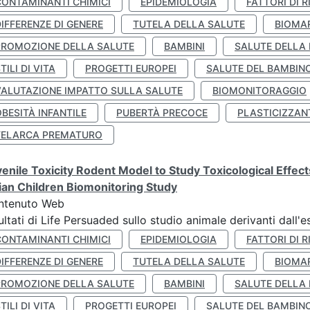
CONTAMINANTI CHIMICI
EPIDEMIOLOGIA
FATTORI DI R
IFFERENZE DI GENERE
TUTELA DELLA SALUTE
BIOMA
PROMOZIONE DELLA SALUTE
BAMBINI
SALUTE DELLA
TILI DI VITA
PROGETTI EUROPEI
SALUTE DEL BAMBIN
VALUTAZIONE IMPATTO SULLA SALUTE
BIOMONITORAGGIO
BESITÀ INFANTILE
PUBERTÀ PRECOCE
PLASTICIZZAN
TELARCA PREMATURO
enile Toxicity Rodent Model to Study Toxicological Effec
lian Children Biomonitoring Study
ntenuto Web
ultati di Life Persuaded sullo studio animale derivanti dall'
CONTAMINANTI CHIMICI
EPIDEMIOLOGIA
FATTORI DI R
IFFERENZE DI GENERE
TUTELA DELLA SALUTE
BIOMA
PROMOZIONE DELLA SALUTE
BAMBINI
SALUTE DELLA
TILI DI VITA
PROGETTI EUROPEI
SALUTE DEL BAMBIN