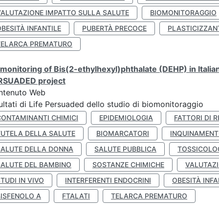
VALUTAZIONE IMPATTO SULLA SALUTE
BIOMONITORAGGIO
BESITÀ INFANTILE
PUBERTÀ PRECOCE
PLASTICIZZAN
TELARCA PREMATURO
monitoring of Bis(2-ethylhexyl)phthalate (DEHP) in Italia
RSUADED project
ntenuto Web
ultati di Life Persuaded dello studio di biomonitoraggio
CONTAMINANTI CHIMICI
EPIDEMIOLOGIA
FATTORI DI R
TUTELA DELLA SALUTE
BIOMARCATORI
INQUINAMEN
SALUTE DELLA DONNA
SALUTE PUBBLICA
TOSSICOLO
SALUTE DEL BAMBINO
SOSTANZE CHIMICHE
VALUTAZI
TUDI IN VIVO
INTERFERENTI ENDOCRINI
OBESITÀ INFA
BISFENOLO A
FTALATI
TELARCA PREMATURO