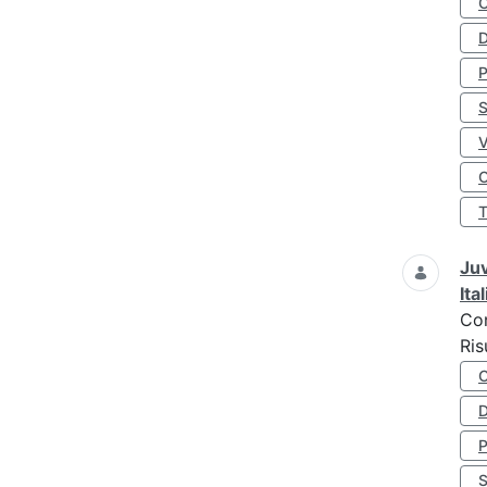
D
S
O
Juv
Ita
Co
Ris
D
S