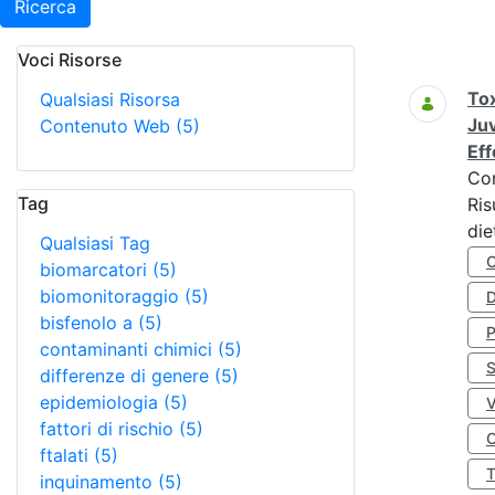
Ricerca
Voci Risorse
Ricerca
Tox
Qualsiasi Risorsa
Juv
Contenuto Web
(5)
Eff
Co
Tag
Ris
die
Qualsiasi Tag
biomarcatori
(5)
biomonitoraggio
(5)
D
bisfenolo a
(5)
contaminanti chimici
(5)
S
differenze di genere
(5)
epidemiologia
(5)
fattori di rischio
(5)
O
ftalati
(5)
inquinamento
(5)