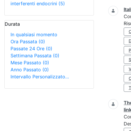
interferenti endocrini
(5)
Ita
Co
Ris
Durata
In qualsiasi momento
D
Ora Passata
(0)
Passate 24 Ore
(0)
Settimana Passata
(0)
S
Mese Passato
(0)
Anno Passato
(0)
Intervallo Personalizzato…
O
The
lin
Co
Des