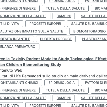
CONTAMINANTI CHIMICI
EPIDEMIOLOGIA
FATTORI DI R
IFFERENZE DI GENERE
TUTELA DELLA SALUTE
BIOMA
PROMOZIONE DELLA SALUTE
BAMBINI
SALUTE DELLA
TILI DI VITA
PROGETTI EUROPEI
SALUTE DEL BAMBIN
VALUTAZIONE IMPATTO SULLA SALUTE
BIOMONITORAGGIO
BESITÀ INFANTILE
PUBERTÀ PRECOCE
PLASTICIZZAN
TELARCA PREMATURO
enile Toxicity Rodent Model to Study Toxicological Effec
lian Children Biomonitoring Study
ntenuto Web
ultati di Life Persuaded sullo studio animale derivanti dall'
CONTAMINANTI CHIMICI
EPIDEMIOLOGIA
FATTORI DI R
IFFERENZE DI GENERE
TUTELA DELLA SALUTE
BIOMA
PROMOZIONE DELLA SALUTE
BAMBINI
SALUTE DELLA
TILI DI VITA
PROGETTI EUROPEI
SALUTE DEL BAMBIN