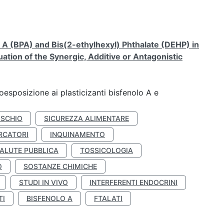
A (BPA) and Bis(2-ethylhexyl) Phthalate (DEHP) in
ation of the Synergic, Additive or Antagonistic
coesposizione ai plasticizanti bisfenolo A e
ISCHIO
SICUREZZA ALIMENTARE
RCATORI
INQUINAMENTO
ALUTE PUBBLICA
TOSSICOLOGIA
O
SOSTANZE CHIMICHE
STUDI IN VIVO
INTERFERENTI ENDOCRINI
TI
BISFENOLO A
FTALATI