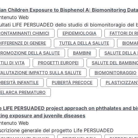
lian Children Exposure to Bisphenol A: Biomonitoring Da
ntenuto Web
ultati LIFE PERSUADED dello studio di biomonitoragio del 
CONTAMINANTI CHIMICI
EPIDEMIOLOGIA
FATTORI DI R
IFFERENZE DI GENERE
TUTELA DELLA SALUTE
BIOMA
PROMOZIONE DELLA SALUTE
BAMBINI
SALUTE DELLA
TILI DI VITA
PROGETTI EUROPEI
SALUTE DEL BAMBIN
VALUTAZIONE IMPATTO SULLA SALUTE
BIOMONITORAGGIO
BESITÀ INFANTILE
PUBERTÀ PRECOCE
PLASTICIZZAN
TELARCA PREMATURO
 LIFE PERSUADED project approach on phthalates and bisp
king exposure and juvenile diseases
ntenuto Web
crizione generale del progetto Life PERSUADED