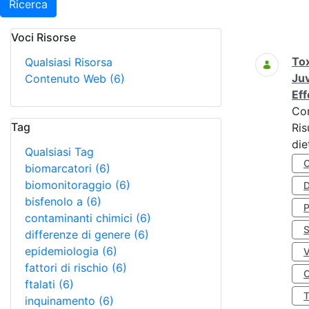
Ricerca
Voci Risorse
Ricerca
Tox
Qualsiasi Risorsa
Juv
Contenuto Web
(6)
Eff
Co
Tag
Ris
die
Qualsiasi Tag
biomarcatori
(6)
biomonitoraggio
(6)
D
bisfenolo a
(6)
contaminanti chimici
(6)
S
differenze di genere
(6)
epidemiologia
(6)
fattori di rischio
(6)
O
ftalati
(6)
inquinamento
(6)