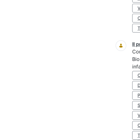
O
Il
Co
Bio
inf
D
S
O