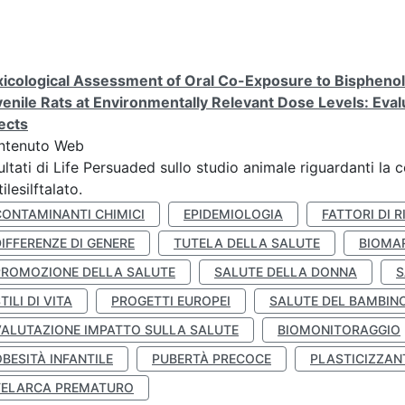
icological Assessment of Oral Co-Exposure to Bisphenol 
enile Rats at Environmentally Relevant Dose Levels: Evalu
ects
ntenuto Web
ultati di Life Persuaded sullo studio animale riguardanti la 
tilesilftalato.
CONTAMINANTI CHIMICI
EPIDEMIOLOGIA
FATTORI DI R
IFFERENZE DI GENERE
TUTELA DELLA SALUTE
BIOMA
PROMOZIONE DELLA SALUTE
SALUTE DELLA DONNA
S
TILI DI VITA
PROGETTI EUROPEI
SALUTE DEL BAMBIN
VALUTAZIONE IMPATTO SULLA SALUTE
BIOMONITORAGGIO
BESITÀ INFANTILE
PUBERTÀ PRECOCE
PLASTICIZZAN
TELARCA PREMATURO