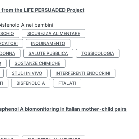
ta from the LIFE PERSUADED Project
bisfenolo A nei bambini
ISCHIO
SICUREZZA ALIMENTARE
RCATORI
INQUINAMENTO
 DONNA
SALUTE PUBBLICA
TOSSICOLOGIA
O
SOSTANZE CHIMICHE
STUDI IN VIVO
INTERFERENTI ENDOCRINI
TI
BISFENOLO A
FTALATI
henol A biomonitoring in Italian mother-child pairs