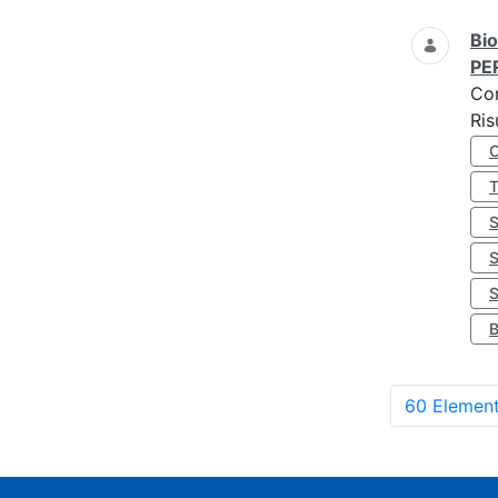
Bio
PE
Co
Ris
S
60 Element