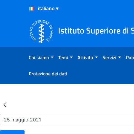
Salta al Contenuto
Salta al Footer
Istituto Superiore di 
Chi siamo
Temi
Attività
Servizi
Pub
Protezione dei dati
Risultati della Ricerca - Ev