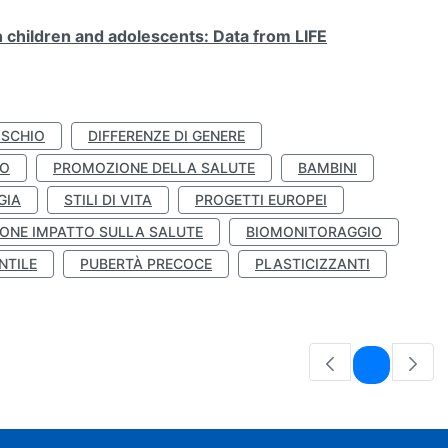
n children and adolescents: Data from LIFE
ISCHIO
DIFFERENZE DI GENERE
TO
PROMOZIONE DELLA SALUTE
BAMBINI
GIA
STILI DI VITA
PROGETTI EUROPEI
ONE IMPATTO SULLA SALUTE
BIOMONITORAGGIO
NTILE
PUBERTÀ PRECOCE
PLASTICIZZANTI
Pagina
1