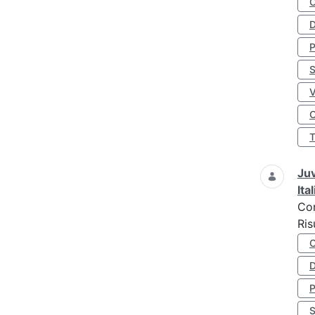
D
S
O
Juv
Ita
Co
Ris
D
S