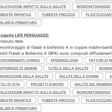
VALUTAZIONE IMPATTO SULLA SALUTE
BIOMONITORAGGIO
BESITÀ INFANTILE
PUBERTÀ PRECOCE
PLASTICIZZAN
TELARCA PREMATURO
 progetto LIFE PERSUADED
ntenuto Web
monitoraggio di ftalati e bisfenolo A in coppie madre-bamb
antili Ftalati e Bisfenolo A (BPA) sono composti diffusamente 
CONTAMINANTI CHIMICI
EPIDEMIOLOGIA
FATTORI DI R
IFFERENZE DI GENERE
TUTELA DELLA SALUTE
BIOMA
PROMOZIONE DELLA SALUTE
SALUTE DELLA DONNA
S
TILI DI VITA
PROGETTI EUROPEI
SALUTE DEL BAMBIN
VALUTAZIONE IMPATTO SULLA SALUTE
BIOMONITORAGGIO
BESITÀ INFANTILE
PUBERTÀ PRECOCE
PLASTICIZZAN
TELARCA PREMATURO