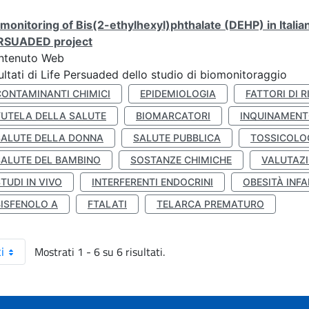
monitoring of Bis(2-ethylhexyl)phthalate (DEHP) in Italia
RSUADED project
ntenuto Web
ultati di Life Persuaded dello studio di biomonitoraggio
CONTAMINANTI CHIMICI
EPIDEMIOLOGIA
FATTORI DI R
TUTELA DELLA SALUTE
BIOMARCATORI
INQUINAMEN
SALUTE DELLA DONNA
SALUTE PUBBLICA
TOSSICOLO
SALUTE DEL BAMBINO
SOSTANZE CHIMICHE
VALUTAZI
TUDI IN VIVO
INTERFERENTI ENDOCRINI
OBESITÀ INFA
BISFENOLO A
FTALATI
TELARCA PREMATURO
Mostrati 1 - 6 su 6 risultati.
i