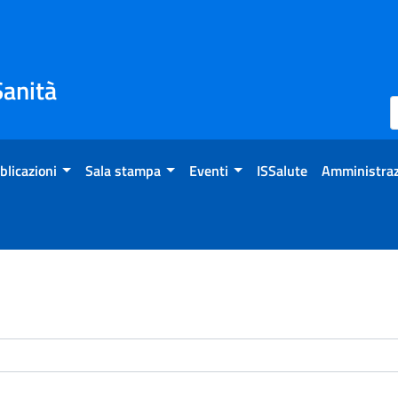
Sanità
blicazioni
Sala stampa
Eventi
ISSalute
Amministraz
enti