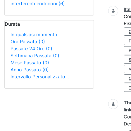
interferenti endocrini
(6)
Ita
Co
Ris
Durata
In qualsiasi momento
D
Ora Passata
(0)
Passate 24 Ore
(0)
Settimana Passata
(0)
S
Mese Passato
(0)
Anno Passato
(0)
Intervallo Personalizzato…
O
The
lin
Co
Des