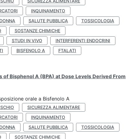
ISCHIO
SICUREZZA ALIMENTARE
RCATORI
INQUINAMENTO
 DONNA
SALUTE PUBBLICA
TOSSICOLOGIA
O
SOSTANZE CHIMICHE
STUDI IN VIVO
INTERFERENTI ENDOCRINI
TI
BISFENOLO A
FTALATI
ts of Bisphenol A (BPA) at Dose Levels Derived From
esposizione orale a Bisfenolo A
ISCHIO
SICUREZZA ALIMENTARE
RCATORI
INQUINAMENTO
 DONNA
SALUTE PUBBLICA
TOSSICOLOGIA
O
SOSTANZE CHIMICHE