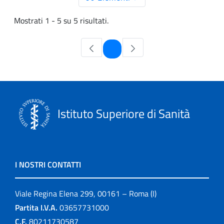
Mostrati 1 - 5 su 5 risultati.
Pagina
1
Istituto Superiore di Sanità
I NOSTRI CONTATTI
Viale Regina Elena 299, 00161 – Roma (I)
Partita I.V.A.
03657731000
C.F.
80211730587