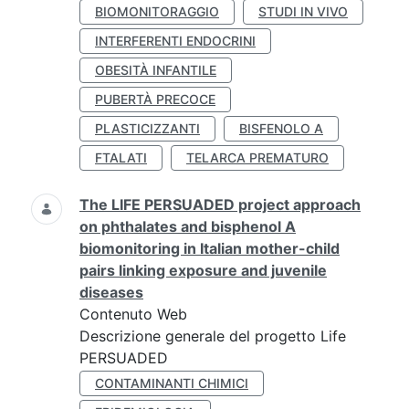
BIOMONITORAGGIO
STUDI IN VIVO
INTERFERENTI ENDOCRINI
OBESITÀ INFANTILE
PUBERTÀ PRECOCE
PLASTICIZZANTI
BISFENOLO A
FTALATI
TELARCA PREMATURO
The LIFE PERSUADED project approach
on phthalates and bisphenol A
biomonitoring in Italian mother-child
pairs linking exposure and juvenile
diseases
Contenuto Web
Descrizione generale del progetto Life
PERSUADED
CONTAMINANTI CHIMICI