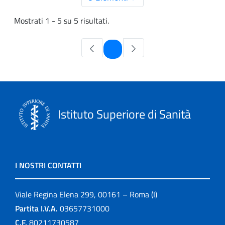
Mostrati 1 - 5 su 5 risultati.
Pagina
1
Istituto Superiore di Sanità
I NOSTRI CONTATTI
Viale Regina Elena 299, 00161 – Roma (I)
Partita I.V.A.
03657731000
C.F.
80211730587