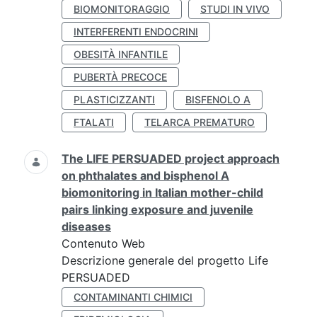
BIOMONITORAGGIO
STUDI IN VIVO
INTERFERENTI ENDOCRINI
OBESITÀ INFANTILE
PUBERTÀ PRECOCE
PLASTICIZZANTI
BISFENOLO A
FTALATI
TELARCA PREMATURO
The LIFE PERSUADED project approach
on phthalates and bisphenol A
biomonitoring in Italian mother-child
pairs linking exposure and juvenile
diseases
Contenuto Web
Descrizione generale del progetto Life
PERSUADED
CONTAMINANTI CHIMICI