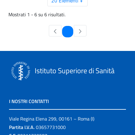
20 Elementi
Mostrati 1 - 6 su 6 risultati.
Pagina
1
Istituto Superiore di Sanità
I NOSTRI CONTATTI
Viale Regina Elena 299, 00161 – Roma (I)
Partita I.V.A.
03657731000