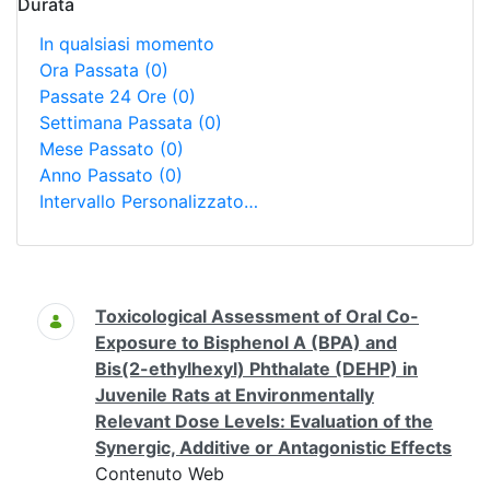
Durata
In qualsiasi momento
Ora Passata
(0)
Passate 24 Ore
(0)
Settimana Passata
(0)
Mese Passato
(0)
Anno Passato
(0)
Intervallo Personalizzato…
Ricerca
Toxicological Assessment of Oral Co-
Exposure to Bisphenol A (BPA) and
Bis(2-ethylhexyl) Phthalate (DEHP) in
Juvenile Rats at Environmentally
Relevant Dose Levels: Evaluation of the
Synergic, Additive or Antagonistic Effects
Contenuto Web