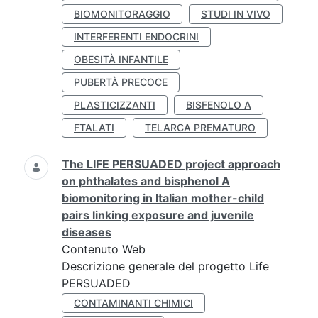
BIOMONITORAGGIO
STUDI IN VIVO
INTERFERENTI ENDOCRINI
OBESITÀ INFANTILE
PUBERTÀ PRECOCE
PLASTICIZZANTI
BISFENOLO A
FTALATI
TELARCA PREMATURO
The LIFE PERSUADED project approach
on phthalates and bisphenol A
biomonitoring in Italian mother-child
pairs linking exposure and juvenile
diseases
Contenuto Web
Descrizione generale del progetto Life
PERSUADED
CONTAMINANTI CHIMICI