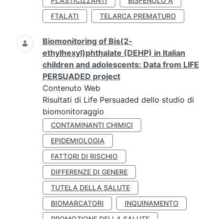
PLASTICIZZANTI
BISFENOLO A
FTALATI
TELARCA PREMATURO
Biomonitoring of Bis(2-
ethylhexyl)phthalate (DEHP) in Italian
children and adolescents: Data from LIFE
PERSUADED project
Contenuto Web
Risultati di Life Persuaded dello studio di
biomonitoraggio
CONTAMINANTI CHIMICI
EPIDEMIOLOGIA
FATTORI DI RISCHIO
DIFFERENZE DI GENERE
TUTELA DELLA SALUTE
BIOMARCATORI
INQUINAMENTO
PROMOZIONE DELLA SALUTE