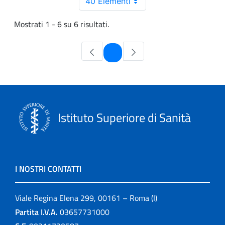
40 Elementi
Mostrati 1 - 6 su 6 risultati.
Pagina
1
Istituto Superiore di Sanità
I NOSTRI CONTATTI
Viale Regina Elena 299, 00161 – Roma (I)
Partita I.V.A.
03657731000