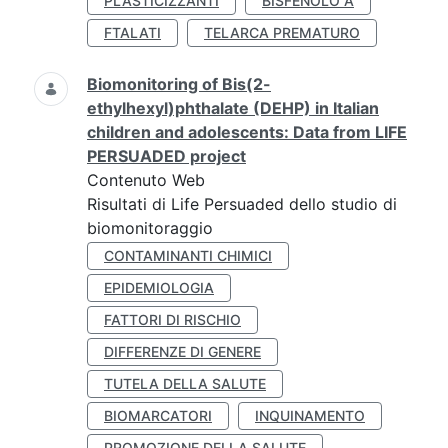
PLASTICIZZANTI
BISFENOLO A
FTALATI
TELARCA PREMATURO
Biomonitoring of Bis(2-
ethylhexyl)phthalate (DEHP) in Italian
children and adolescents: Data from LIFE
PERSUADED project
Contenuto Web
Risultati di Life Persuaded dello studio di
biomonitoraggio
CONTAMINANTI CHIMICI
EPIDEMIOLOGIA
FATTORI DI RISCHIO
DIFFERENZE DI GENERE
TUTELA DELLA SALUTE
BIOMARCATORI
INQUINAMENTO
PROMOZIONE DELLA SALUTE