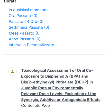
Durata
In qualsiasi momento
Ora Passata
(0)
Passate 24 Ore
(0)
Settimana Passata
(0)
Mese Passato
(0)
Anno Passato
(0)
Intervallo Personalizzato…
Ricerca
Toxicological Assessment of Oral Co-
Exposure to Bisphenol A (BPA) and
Bis(2-ethylhexyl) Phthalate (DEHP) in
Juvenile Rats at Environmentally
Relevant Dose Levels: Evaluation of the
Synergic, Additive or Antagonistic Effects
Contenuto Web