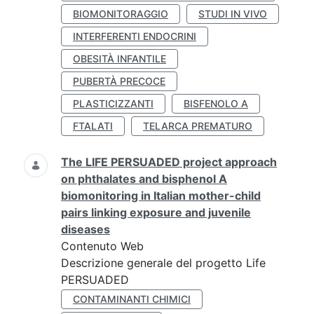
BIOMONITORAGGIO
STUDI IN VIVO
INTERFERENTI ENDOCRINI
OBESITÀ INFANTILE
PUBERTÀ PRECOCE
PLASTICIZZANTI
BISFENOLO A
FTALATI
TELARCA PREMATURO
The LIFE PERSUADED project approach
on phthalates and bisphenol A
biomonitoring in Italian mother-child
pairs linking exposure and juvenile
diseases
Contenuto Web
Descrizione generale del progetto Life
PERSUADED
CONTAMINANTI CHIMICI