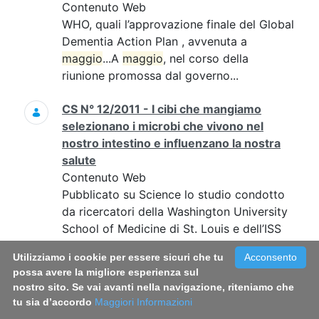
Contenuto Web
WHO, quali l’approvazione finale del Global
Dementia Action Plan , avvenuta a
maggio
...A
maggio
, nel corso della
riunione promossa dal governo...
CS N° 12/2011 - I cibi che mangiamo
selezionano i microbi che vivono nel
nostro intestino e influenzano la nostra
salute
Contenuto Web
Pubblicato su Science lo studio condotto
da ricercatori della Washington University
School of Medicine di St. Louis e dell’ISS
che mostra il legame tra dieta e flora
Utilizziamo i cookie per essere sicuri che tu
Acconsento
intestinale
possa avere la migliore esperienza sul
nostro sito. Se vai avanti nella navigazione, riteniamo che
COMUNICATO STAMPA N°5/2015 ISS e
tu sia d’accordo
Maggiori Informazioni
Regina Elena insieme per studiare il ruolo