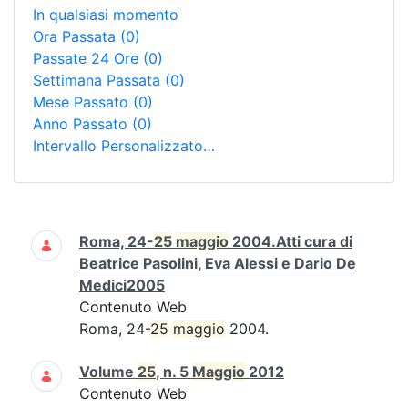
In qualsiasi momento
Ora Passata
(0)
Passate 24 Ore
(0)
Settimana Passata
(0)
Mese Passato
(0)
Anno Passato
(0)
Intervallo Personalizzato…
Ricerca
Roma, 24-
25
maggio
2004.Atti cura di
Beatrice Pasolini, Eva Alessi e Dario De
Medici2005
Contenuto Web
Roma, 24-
25
maggio
2004.
Volume
25
, n. 5
Maggio
2012
Contenuto Web