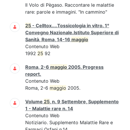
Il Volo di Pègaso. Raccontare le malattie
rare: parole e immagini. "In cammino"
25
- Celltox....Tossicologia in vitro. 1°
Convegno Nazionale.Istituto Superiore di
Sanità, Roma, 14-16
maggio
Contenuto Web
1992
25
92
Roma, 2-6
maggio
2005. Progress
report.
Contenuto Web
Roma, 2-6
maggio
2005.
Volume
25
, n. 9 Settembre, Supplemento
1 - Malattie rare n. 14
Contenuto Web
Notiziario. Supplemento Malattie Rare e
Farmaci Orfani n.14