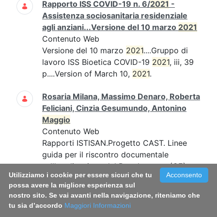
Rapporto ISS COVID-19 n. 6/
2021
-
Assistenza sociosanitaria residenziale
agli anziani...Versione del 10 marzo
2021
Contenuto Web
Versione del 10 marzo
2021
....Gruppo di
lavoro ISS Bioetica COVID-19
2021
, iii, 39
p....Version of March 10,
2021
.
Rosaria Milana, Massimo Denaro, Roberta
Feliciani, Cinzia Gesumundo, Antonino
Maggio
Contenuto Web
Rapporti ISTISAN.Progetto CAST. Linee
guida per il riscontro documentale
sull'applicazione del Regolamento (CE)
Utilizziamo i cookie per essere sicuri che tu
Acconsento
2023/2006. Vernici, adesivi e inchiostri da
possa avere la migliore esperienza sul
stampa.
nostro sito. Se vai avanti nella navigazione, riteniamo che
tu sia d’accordo
Maggiori Informazioni
Vietri sul Mare, Salerno, 31
maggio
-1