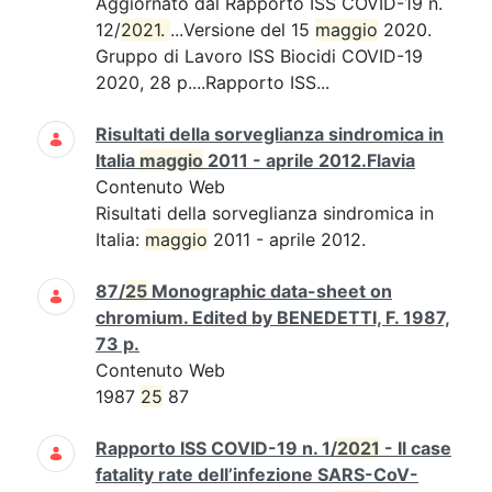
Aggiornato dal Rapporto ISS COVID-19 n.
12/
2021. 
...Versione del 15
maggio
2020.
Gruppo di Lavoro ISS Biocidi COVID-19
2020, 28 p....Rapporto ISS...
Risultati della sorveglianza sindromica in
Italia
maggio
2011 - aprile 2012.Flavia
Contenuto Web
Risultati della sorveglianza sindromica in
Italia:
maggio
2011 - aprile 2012.
87/
25
Monographic data-sheet on
chromium. Edited by BENEDETTI, F. 1987,
73 p.
Contenuto Web
1987
25
87
Rapporto ISS COVID-19 n. 1/
2021
- Il case
fatality rate dell’infezione SARS-CoV-