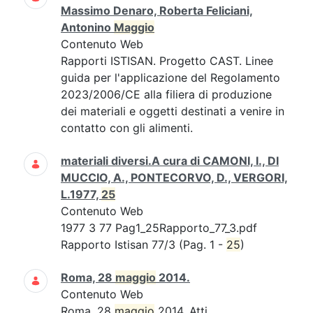
Massimo Denaro, Roberta Feliciani,
Antonino
Maggio
Contenuto Web
Rapporti ISTISAN. Progetto CAST. Linee
guida per l'applicazione del Regolamento
2023/2006/CE alla filiera di produzione
dei materiali e oggetti destinati a venire in
contatto con gli alimenti.
materiali diversi.A cura di CAMONI, I., DI
MUCCIO, A., PONTECORVO, D., VERGORI,
L.1977,
25
Contenuto Web
1977 3 77 Pag1_25Rapporto_77_3.pdf
Rapporto Istisan 77/3 (Pag. 1 -
25
)
Roma, 28
maggio
2014.
Contenuto Web
Roma, 28
maggio
2014. Atti