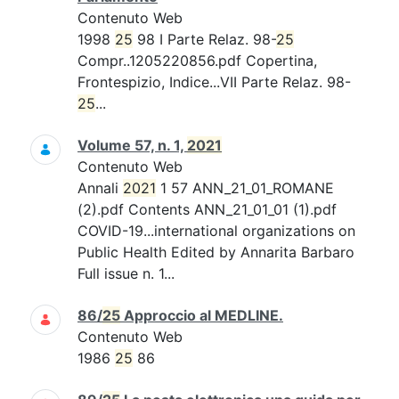
Contenuto Web
1998
25
98 I Parte Relaz. 98-
25
Compr..1205220856.pdf Copertina,
Frontespizio, Indice...VII Parte Relaz. 98-
25
...
Volume 57, n. 1,
2021
Contenuto Web
Annali
2021
1 57 ANN_21_01_ROMANE
(2).pdf Contents ANN_21_01_01 (1).pdf
COVID-19...international organizations on
Public Health Edited by Annarita Barbaro
Full issue n. 1...
86/
25
Approccio al MEDLINE.
Contenuto Web
1986
25
86