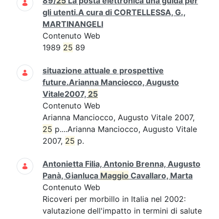
89/
25
La posta elettronica una guida per
gli utenti.A cura di CORTELLESSA, G.,
MARTINANGELI
Contenuto Web
1989
25
89
situazione attuale e prospettive
future.Arianna Manciocco, Augusto
Vitale2007,
25
Contenuto Web
Arianna Manciocco, Augusto Vitale 2007,
25
p....Arianna Manciocco, Augusto Vitale
2007,
25
p.
Antonietta Filia, Antonio Brenna, Augusto
Panà, Gianluca
Maggio
Cavallaro, Marta
Contenuto Web
Ricoveri per morbillo in Italia nel 2002:
valutazione dell'impatto in termini di salute