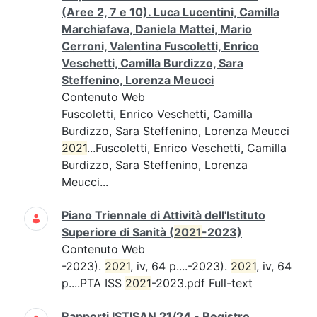
(Aree 2, 7 e 10). Luca Lucentini, Camilla
Marchiafava, Daniela Mattei, Mario
Cerroni, Valentina Fuscoletti, Enrico
Veschetti, Camilla Burdizzo, Sara
Steffenino, Lorenza Meucci
Contenuto Web
Fuscoletti, Enrico Veschetti, Camilla
Burdizzo, Sara Steffenino, Lorenza Meucci
2021
...Fuscoletti, Enrico Veschetti, Camilla
Burdizzo, Sara Steffenino, Lorenza
Meucci...
Piano Triennale di Attività dell'Istituto
Superiore di Sanità (
2021
-2023)
Contenuto Web
-2023).
2021
, iv, 64 p....-2023).
2021
, iv, 64
p....PTA ISS
2021
-2023.pdf Full-text
Rapporti ISTISAN 21/24 - Registro