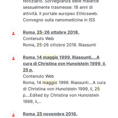
Notiziario. Sorveglianza delle malattie
sessualmente trasmesse: 18 anni di
attività. Il portale europeo Ethicsweb.
Convegno sulla nanomedicina in ISS
Roma,
25
-26 ottobre 2018.
Contenuto Web
Roma,
25
-26 ottobre 2018. Riassunti
Roma, 14
maggio
1999. Riassunti....A
cura di Christina von Hunolstein 1999, ii,
25
p.
Contenuto Web
Roma, 14
maggio
1999. Riassunti....A cura
di Christina von Hunolstein 1999, ii,
25
p....Edited by Christina von Hunolstein
1999, ii,...
Roma,
25
novembre 2016.