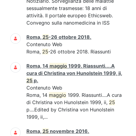
Notiziario. Sorveglianza delle malattie
sessualmente trasmesse: 18 anni di
attività. Il portale europeo Ethicsweb.
Convegno sulla nanomedicina in ISS
Roma,
25
-26 ottobre 2018.
Contenuto Web
Roma,
25
-26 ottobre 2018. Riassunti
Roma, 14
maggio
1999. Riassunti....A
cura di Christina von Hunolstein 1999, ii,
25
p.
Contenuto Web
Roma, 14
maggio
1999. Riassunti....A cura
di Christina von Hunolstein 1999, ii,
25
p....Edited by Christina von Hunolstein
1999, ii,...
Roma,
25
novembre 2016.