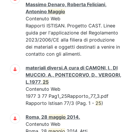
Massimo Denaro, Roberta Feliciani,
Antonino
Maggio
Contenuto Web
Rapporti ISTISAN. Progetto CAST. Linee
guida per l'applicazione del Regolamento
2023/2006/CE alla filiera di produzione
dei materiali e oggetti destinati a venire in
contatto con gli alimenti.
materiali diversi.A cura di CAMONI, I., DI
MUCCIO, A., PONTECORVO, D., VERGORI,
L.1977,
25
Contenuto Web
1977 3 77 Pag1_25Rapporto_77_3.pdf
Rapporto Istisan 77/3 (Pag. 1 -
25
)
Roma, 28
maggio
2014.
Contenuto Web
Roma, 28
maggio
2014. Atti