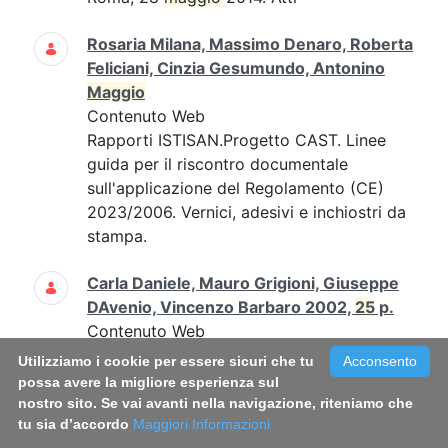
Rosaria Milana, Massimo Denaro, Roberta
Feliciani, Cinzia Gesumundo, Antonino
Maggio
Contenuto Web
Rapporti ISTISAN.Progetto CAST. Linee
guida per il riscontro documentale
sull'applicazione del Regolamento (CE)
2023/2006. Vernici, adesivi e inchiostri da
stampa.
Carla Daniele, Mauro Grigioni, Giuseppe
DAvenio, Vincenzo Barbaro 2002,
25
p.
Contenuto Web
Carla Daniele, Mauro Grigioni, Giuseppe
Utilizziamo i cookie per essere sicuri che tu
Acconsento
D'Avenio, Vincenzo Barbaro 2002,
25
possa avere la migliore esperienza sul
p....Carla Daniele, Mauro Grigioni,
nostro sito. Se vai avanti nella navigazione, riteniamo che
tu sia d’accordo
Maggiori Informazioni
Giuseppe D'Avenio, Vincenzo Barbaro