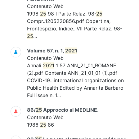
Contenuto Web
1998
25
98 I Parte Relaz. 98-
25
Compr..1205220856.pdf Copertina,
Frontespizio, Indice...VII Parte Relaz. 98-
25
...
Volume 57, n. 1,
2021
Contenuto Web
Annali
2021
1 57 ANN_21_01_ROMANE
(2).pdf Contents ANN_21_01_01 (1).pdf
COVID-19...international organizations on
Public Health Edited by Annarita Barbaro
Full issue n. 1...
86/
25
Approccio al MEDLINE.
Contenuto Web
1986
25
86