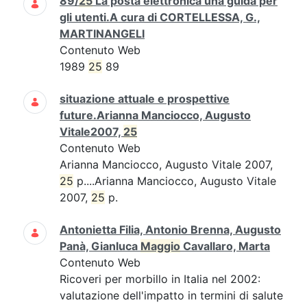
89/
25
La posta elettronica una guida per
gli utenti.A cura di CORTELLESSA, G.,
MARTINANGELI
Contenuto Web
1989
25
89
situazione attuale e prospettive
future.Arianna Manciocco, Augusto
Vitale2007,
25
Contenuto Web
Arianna Manciocco, Augusto Vitale 2007,
25
p....Arianna Manciocco, Augusto Vitale
2007,
25
p.
Antonietta Filia, Antonio Brenna, Augusto
Panà, Gianluca
Maggio
Cavallaro, Marta
Contenuto Web
Ricoveri per morbillo in Italia nel 2002:
valutazione dell'impatto in termini di salute