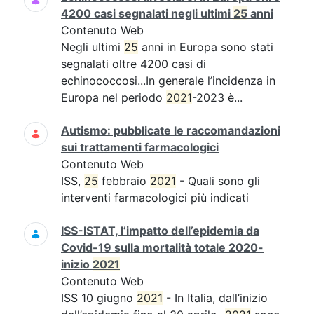
4200 casi segnalati negli ultimi
25
anni
Contenuto Web
Negli ultimi
25
anni in Europa sono stati
segnalati oltre 4200 casi di
echinococcosi...In generale l’incidenza in
Europa nel periodo
2021
-2023 è...
Autismo: pubblicate le raccomandazioni
sui trattamenti farmacologici
Contenuto Web
ISS,
25
febbraio
2021
- Quali sono gli
interventi farmacologici più indicati
ISS-ISTAT, l’impatto dell’epidemia da
Covid-19 sulla mortalità totale 2020-
inizio
2021
Contenuto Web
ISS 10 giugno
2021
- In Italia, dall’inizio