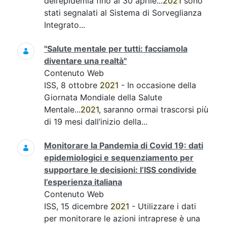
dell’epidemia fino al 30 aprile...
2021
sono
stati segnalati al Sistema di Sorveglianza
Integrato...
"Salute mentale per tutti: facciamola
diventare una realtà"
Contenuto Web
ISS, 8 ottobre
2021
- In occasione della
Giornata Mondiale della Salute
Mentale...
2021
, saranno ormai trascorsi più
di 19 mesi dall’inizio della...
Monitorare la Pandemia di Covid 19: dati
epidemiologici e sequenziamento per
supportare le decisioni: l’ISS condivide
l’esperienza italiana
Contenuto Web
ISS, 15 dicembre
2021
- Utilizzare i dati
per monitorare le azioni intraprese è una