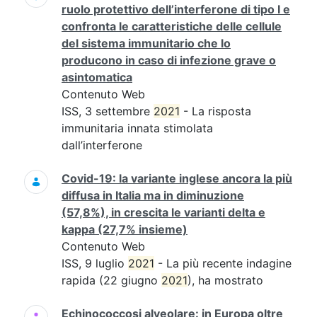
ruolo protettivo dell’interferone di tipo I e
confronta le caratteristiche delle cellule
del sistema immunitario che lo
producono in caso di infezione grave o
asintomatica
Contenuto Web
ISS, 3 settembre
2021
- La risposta
immunitaria innata stimolata
dall’interferone
Covid-19: la variante inglese ancora la più
diffusa in Italia ma in diminuzione
(57,8%), in crescita le varianti delta e
kappa (27,7% insieme)
Contenuto Web
ISS, 9 luglio
2021
- La più recente indagine
rapida (22 giugno
2021
), ha mostrato
Echinococcosi alveolare: in Europa oltre