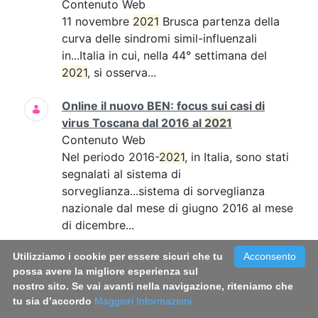
Contenuto Web
11 novembre
2021
Brusca partenza della
curva delle sindromi simil-influenzali
in...Italia in cui, nella 44° settimana del
2021
, si osserva...
Online il nuovo BEN: focus sui casi di
virus Toscana dal 2016 al
2021
Contenuto Web
Nel periodo 2016-
2021
, in Italia, sono stati
segnalati al sistema di
sorveglianza...sistema di sorveglianza
nazionale dal mese di giugno 2016 al mese
di dicembre...
Utilizziamo i cookie per essere sicuri che tu
Acconsento
Long Covid: le donne sembrano più
possa avere la migliore esperienza sul
colpite. Una sfida per la medicina di
nostro sito. Se vai avanti nella navigazione, riteniamo che
genere
tu sia d’accordo
Maggiori Informazioni
Contenuto Web