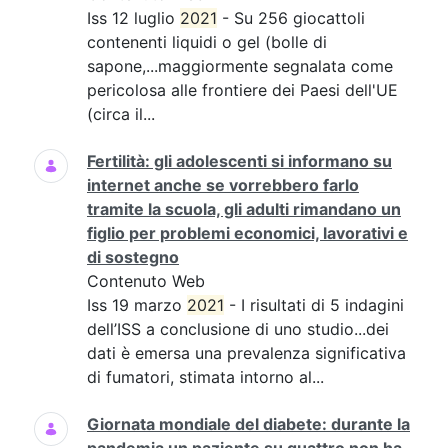
Iss 12 luglio
2021
- Su 256 giocattoli
contenenti liquidi o gel (bolle di
sapone,...maggiormente segnalata come
pericolosa alle frontiere dei Paesi dell'UE
(circa il...
Fertilità: gli adolescenti si informano su
internet anche se vorrebbero farlo
tramite la scuola, gli adulti rimandano un
figlio per problemi economici, lavorativi e
di sostegno
Contenuto Web
Iss 19 marzo
2021
- I risultati di 5 indagini
dell’ISS a conclusione di uno studio...dei
dati è emersa una prevalenza significativa
di fumatori, stimata intorno al...
Giornata mondiale del diabete: durante la