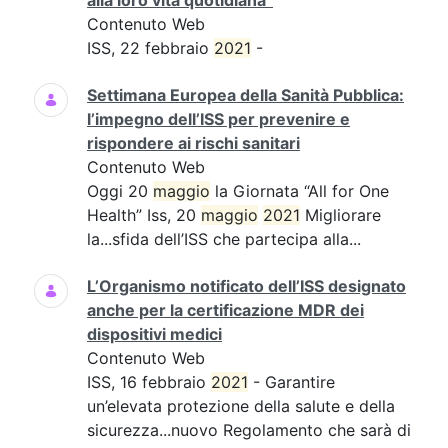
alla loro vita quotidiana”
Contenuto Web
ISS, 22 febbraio
2021
-
Settimana Europea della Sanità Pubblica:
l’impegno dell’ISS per prevenire e
rispondere ai rischi sanitari
Contenuto Web
Oggi 20
maggio
la Giornata “All for One
Health” Iss, 20
maggio
2021
Migliorare
la...sfida dell’ISS che partecipa alla...
L’Organismo notificato dell’ISS designato
anche per la certificazione MDR dei
dispositivi medici
Contenuto Web
ISS, 16 febbraio
2021
- Garantire
un’elevata protezione della salute e della
sicurezza...nuovo Regolamento che sarà di