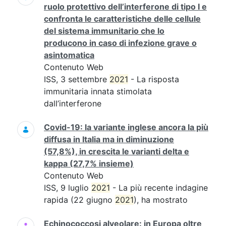
ruolo protettivo dell’interferone di tipo I e
confronta le caratteristiche delle cellule
del sistema immunitario che lo
producono in caso di infezione grave o
asintomatica
Contenuto Web
ISS, 3 settembre
2021
- La risposta
immunitaria innata stimolata
dall’interferone
Covid-19: la variante inglese ancora la più
diffusa in Italia ma in diminuzione
(57,8%), in crescita le varianti delta e
kappa (27,7% insieme)
Contenuto Web
ISS, 9 luglio
2021
- La più recente indagine
rapida (22 giugno
2021
), ha mostrato
Echinococcosi alveolare: in Europa oltre