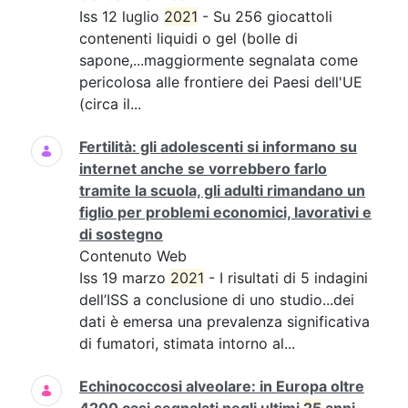
Iss 12 luglio
2021
- Su 256 giocattoli
contenenti liquidi o gel (bolle di
sapone,...maggiormente segnalata come
pericolosa alle frontiere dei Paesi dell'UE
(circa il...
Fertilità: gli adolescenti si informano su
internet anche se vorrebbero farlo
tramite la scuola, gli adulti rimandano un
figlio per problemi economici, lavorativi e
di sostegno
Contenuto Web
Iss 19 marzo
2021
- I risultati di 5 indagini
dell’ISS a conclusione di uno studio...dei
dati è emersa una prevalenza significativa
di fumatori, stimata intorno al...
Echinococcosi alveolare: in Europa oltre