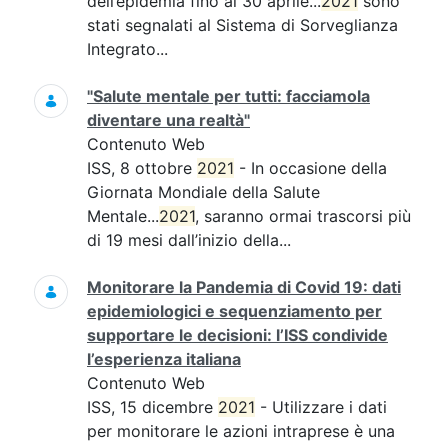
dell’epidemia fino al 30 aprile...
2021
sono
stati segnalati al Sistema di Sorveglianza
Integrato...
"Salute mentale per tutti: facciamola
diventare una realtà"
Contenuto Web
ISS, 8 ottobre
2021
- In occasione della
Giornata Mondiale della Salute
Mentale...
2021
, saranno ormai trascorsi più
di 19 mesi dall’inizio della...
Monitorare la Pandemia di Covid 19: dati
epidemiologici e sequenziamento per
supportare le decisioni: l’ISS condivide
l’esperienza italiana
Contenuto Web
ISS, 15 dicembre
2021
- Utilizzare i dati
per monitorare le azioni intraprese è una