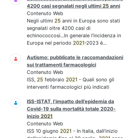
4200 casi segnalati negli ultimi
25
anni
Contenuto Web
Negli ultimi
25
anni in Europa sono stati
segnalati oltre 4200 casi di
echinococcosi...In generale l’incidenza in
Europa nel periodo
2021
-2023 è...
Autismo: pubblicate le raccomandazioni
sui trattamenti farmacologici
Contenuto Web
ISS,
25
febbraio
2021
- Quali sono gli
interventi farmacologici più indicati
ISS-ISTAT, l’impatto dell’epidemia da
Covid-19 sulla mortalità totale 2020-
inizio
2021
Contenuto Web
ISS 10 giugno
2021
- In Italia, dall’inizio