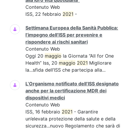
alla loro vita quotidiana”
Contenuto Web
ISS, 22 febbraio
2021
-
Settimana Europea della Sanità Pubblica:
l’impegno dell’ISS per prevenire e
rispondere ai rischi sanitari
Contenuto Web
Oggi 20
maggio
la Giornata “All for One
Health” Iss, 20
maggio
2021
Migliorare
la...sfida dell’ISS che partecipa alla...
L’Organismo notificato dell’ISS designato
anche per la certificazione MDR dei
dispositivi medici
Contenuto Web
ISS, 16 febbraio
2021
- Garantire
un’elevata protezione della salute e della
sicurezza...nuovo Regolamento che sarà di