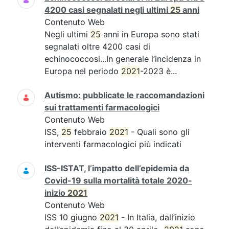
4200 casi segnalati negli ultimi
25
anni
Contenuto Web
Negli ultimi
25
anni in Europa sono stati
segnalati oltre 4200 casi di
echinococcosi...In generale l’incidenza in
Europa nel periodo
2021
-2023 è...
Autismo: pubblicate le raccomandazioni
sui trattamenti farmacologici
Contenuto Web
ISS,
25
febbraio
2021
- Quali sono gli
interventi farmacologici più indicati
ISS-ISTAT, l’impatto dell’epidemia da
Covid-19 sulla mortalità totale 2020-
inizio
2021
Contenuto Web
ISS 10 giugno
2021
- In Italia, dall’inizio