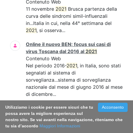
Contenuto Web
11 novembre
2021
Brusca partenza della
curva delle sindromi simil-influenzali
in...Italia in cui, nella 44° settimana del
2021
, si osserva...
Online il nuovo BEN: focus sui casi di
virus Toscana dal 2016 al
2021
Contenuto Web
Nel periodo 2016-
2021
, in Italia, sono stati
segnalati al sistema di
sorveglianza...sistema di sorveglianza
nazionale dal mese di giugno 2016 al mese
di dicembre...
Utilizziamo i cookie per essere sicuri che tu
Acconsento
Long Covid: le donne sembrano più
possa avere la migliore esperienza sul
colpite. Una sfida per la medicina di
nostro sito. Se vai avanti nella navigazione, riteniamo che
genere
tu sia d’accordo
Maggiori Informazioni
Contenuto Web