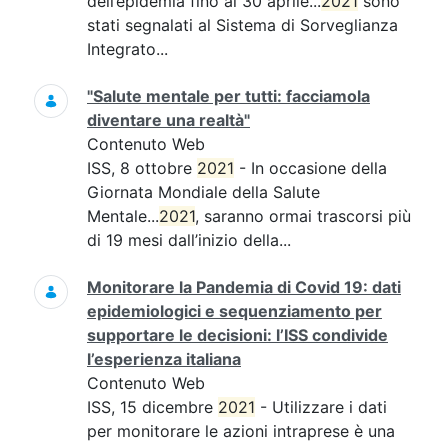
dell’epidemia fino al 30 aprile...
2021
sono
stati segnalati al Sistema di Sorveglianza
Integrato...
"Salute mentale per tutti: facciamola
diventare una realtà"
Contenuto Web
ISS, 8 ottobre
2021
- In occasione della
Giornata Mondiale della Salute
Mentale...
2021
, saranno ormai trascorsi più
di 19 mesi dall’inizio della...
Monitorare la Pandemia di Covid 19: dati
epidemiologici e sequenziamento per
supportare le decisioni: l’ISS condivide
l’esperienza italiana
Contenuto Web
ISS, 15 dicembre
2021
- Utilizzare i dati
per monitorare le azioni intraprese è una