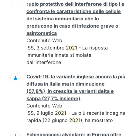
ruolo protettivo dell’interferone di tipo I e
confronta le caratteristiche delle cellule
del sistema immunitario che lo
producono in caso di infezione grave o
asintomatica
Contenuto Web
ISS, 3 settembre
2021
- La risposta
immunitaria innata stimolata
dall’interferone
Covid-19: la variante inglese ancora la più
diffusa in Italia ma in diminuzione
(57,8%), in crescita le varianti delta e
kappa (27,7% insieme)
Contenuto Web
ISS, 9 luglio
2021
- La più recente indagine
rapida (22 giugno
2021
), ha mostrato
Echinococcosi alveolare: in Europa oltre