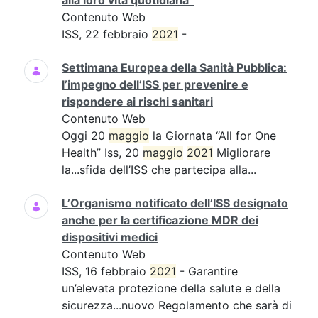
alla loro vita quotidiana”
Contenuto Web
ISS, 22 febbraio
2021
-
Settimana Europea della Sanità Pubblica:
l’impegno dell’ISS per prevenire e
rispondere ai rischi sanitari
Contenuto Web
Oggi 20
maggio
la Giornata “All for One
Health” Iss, 20
maggio
2021
Migliorare
la...sfida dell’ISS che partecipa alla...
L’Organismo notificato dell’ISS designato
anche per la certificazione MDR dei
dispositivi medici
Contenuto Web
ISS, 16 febbraio
2021
- Garantire
un’elevata protezione della salute e della
sicurezza...nuovo Regolamento che sarà di