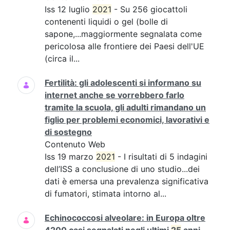
Iss 12 luglio
2021
- Su 256 giocattoli
contenenti liquidi o gel (bolle di
sapone,...maggiormente segnalata come
pericolosa alle frontiere dei Paesi dell'UE
(circa il...
Fertilità: gli adolescenti si informano su
internet anche se vorrebbero farlo
tramite la scuola, gli adulti rimandano un
figlio per problemi economici, lavorativi e
di sostegno
Contenuto Web
Iss 19 marzo
2021
- I risultati di 5 indagini
dell’ISS a conclusione di uno studio...dei
dati è emersa una prevalenza significativa
di fumatori, stimata intorno al...
Echinococcosi alveolare: in Europa oltre