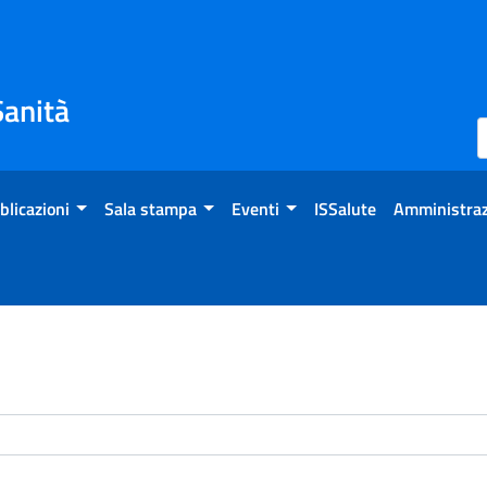
Sanità
blicazioni
Sala stampa
Eventi
ISSalute
Amministraz
enti