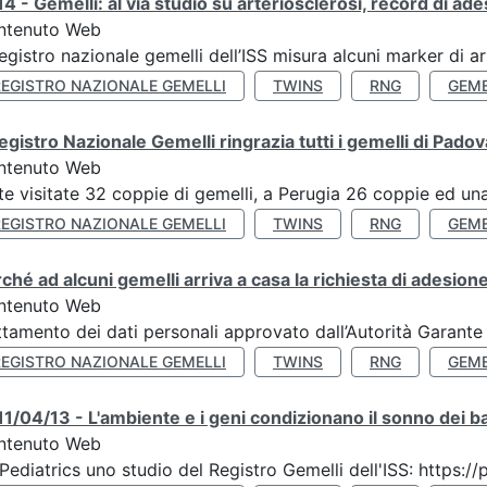
4 - Gemelli: al via studio su arteriosclerosi, record di ade
ntenuto Web
Registro nazionale gemelli dell’ISS misura alcuni marker di ar
REGISTRO NAZIONALE GEMELLI
TWINS
RNG
GEME
Registro Nazionale Gemelli ringrazia tutti i gemelli di Pado
ntenuto Web
te visitate 32 coppie di gemelli, a Perugia 26 coppie ed una 
REGISTRO NAZIONALE GEMELLI
TWINS
RNG
GEME
ché ad alcuni gemelli arriva a casa la richiesta di adesione
ntenuto Web
ttamento dei dati personali approvato dall’Autorità Garante
REGISTRO NAZIONALE GEMELLI
TWINS
RNG
GEME
1/04/13 - L'ambiente e i geni condizionano il sonno dei b
ntenuto Web
Pediatrics uno studio del Registro Gemelli dell'ISS: https