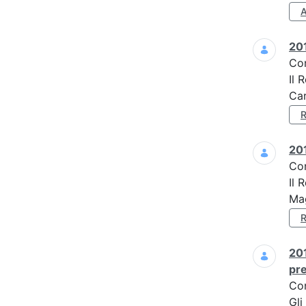
201
Co
Il 
Car
201
Co
Il 
Mag
201
pre
Co
Gli