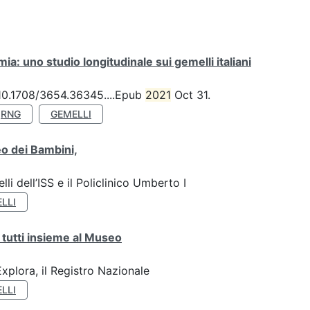
a: uno studio longitudinale sui gemelli italiani
: 10.1708/3654.36345....Epub
2021
Oct 31.
RNG
GEMELLI
o dei Bambini,
li dell’ISS e il Policlinico Umberto I
LLI
 tutti insieme al Museo
plora, il Registro Nazionale
LLI