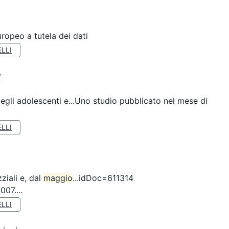
ropeo a tutela dei dati
LLI
?
gli adolescenti e...Uno studio pubblicato nel mese di
LLI
ziali e, dal
maggio
...idDoc=611314
07....
LLI