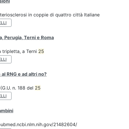
sioni
teriosclerosi in coppie di quattro città Italiane
LLI
va, Perugia, Terni e Roma
tripletta, a Terni
25
LLI
 al RNG e ad altri no?
 (G.U. n. 188 del
25
LLI
ambini
://pubmed.ncbi.nlm.nih.gov/21482604/