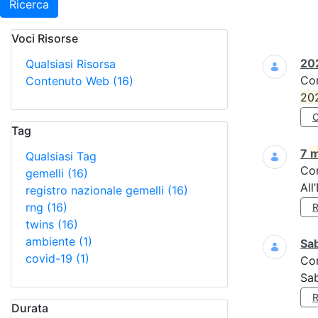
Ricerca
Voci Risorse
Ricerca
202
Qualsiasi Risorsa
Co
Contenuto Web
(16)
20
Tag
7
m
Qualsiasi Tag
Co
gemelli
(16)
All
registro nazionale gemelli
(16)
rng
(16)
twins
(16)
ambiente
(1)
Sa
covid-19
(1)
Co
Sa
Durata