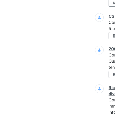
CS 
Co
5 o
200
Co
Qua
ten
Ric
div
Co
Imm
inf