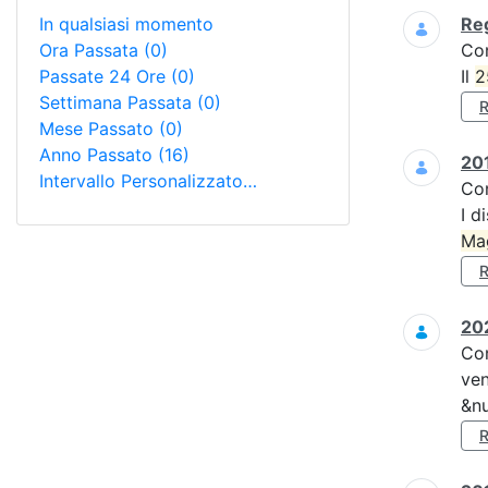
In qualsiasi momento
Reg
Ora Passata
(0)
Co
Passate 24 Ore
(0)
Il
2
Settimana Passata
(0)
Mese Passato
(0)
Anno Passato
(16)
201
Intervallo Personalizzato…
Co
I d
Ma
202
Co
ven
&nu