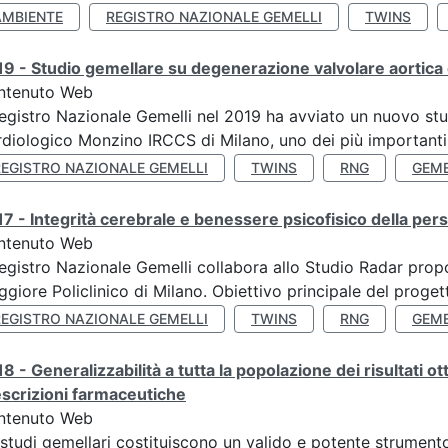
AMBIENTE
REGISTRO NAZIONALE GEMELLI
TWINS
9 - Studio gemellare su degenerazione valvolare aortica 
ntenuto Web
Registro Nazionale Gemelli nel 2019 ha avviato un nuovo stu
diologico Monzino IRCCS di Milano, uno dei più importanti ce
REGISTRO NAZIONALE GEMELLI
TWINS
RNG
GEME
7 - Integrità cerebrale e benessere psicofisico della pers
ntenuto Web
Registro Nazionale Gemelli collabora allo Studio Radar pr
giore Policlinico di Milano. Obiettivo principale del progett
REGISTRO NAZIONALE GEMELLI
TWINS
RNG
GEME
8 - Generalizzabilità a tutta la popolazione dei risultati ot
scrizioni farmaceutiche
ntenuto Web
 studi gemellari costituiscono un valido e potente strumento 