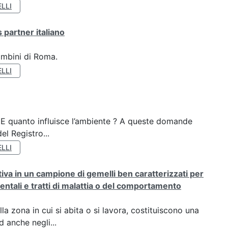
LLI
 partner italiano
ambini di Roma.
LLI
? E quanto influisce l’ambiente ? A queste domande
el Registro...
LLI
rativa in un campione di gemelli ben caratterizzati per
ientali e tratti di malattia o del comportamento
a zona in cui si abita o si lavora, costituiscono una
 anche negli...