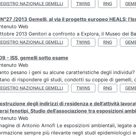
REGISTRO NAZIONALE GEMELLI
TWINS
RNG
GEME
N°27 /2013 Gemelli, al via il progetto europeo HEALS: l’Iss
ntenuto Web
ttobre 2013 Genitori a confronto a Explora, il Museo dei B
REGISTRO NAZIONALE GEMELLI
TWINS
RNG
GEME
9 - ISS, gemelli sotto esame
ntenuto Web
nto pesano i geni su alcune caratteristiche degli individui
tano di rispondere gli studi, condotti su coppie di gemelli, d
REGISTRO NAZIONALE GEMELLI
TWINS
RNG
GEME
ostruzione degli indirizzi di residenza e dell’attività lavo
ersi fenotipi. Studio dell’associazione tra esposizioni amb
ntenuto Web
agine di Antonio Arnofi Le esposizioni ambientali, legate all
ormazione sempre più rilevante negli studi epidemiologici ed