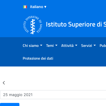
Salta al Contenuto
Salta al Footer
Istituto Superiore di 
Chi siamo
Temi
Attività
Servizi
Pub
Protezione dei dati
Risultati della Ricerca - Ev