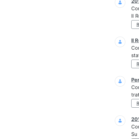
201
Co
Il 
Il 
Co
sta
Per
Co
tra
201
Co
Su 