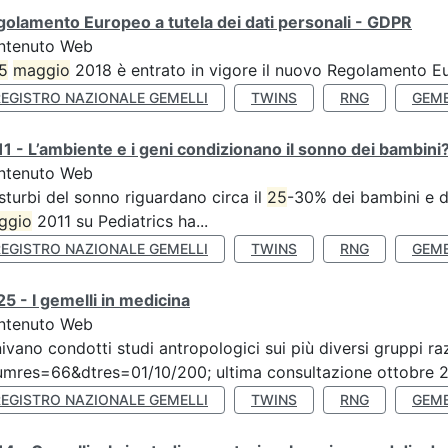
olamento Europeo a tutela dei dati personali - GDPR
ntenuto Web
5
maggio
2018 è entrato in vigore il nuovo Regolamento Eu
REGISTRO NAZIONALE GEMELLI
TWINS
RNG
GEME
1 - L’ambiente e i geni condizionano il sonno dei bambini
ntenuto Web
isturbi del sonno riguardano circa il
25
-30% dei bambini e de
ggio
2011 su Pediatrics ha...
REGISTRO NAZIONALE GEMELLI
TWINS
RNG
GEME
5 - I gemelli in medicina
ntenuto Web
ivano condotti studi antropologici sui più diversi gruppi raz
mres=66&dtres=01/10/200; ultima consultazione ottobre 20
REGISTRO NAZIONALE GEMELLI
TWINS
RNG
GEME