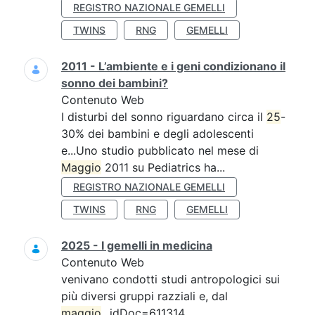
REGISTRO NAZIONALE GEMELLI
TWINS
RNG
GEMELLI
2011 - L’ambiente e i geni condizionano il
sonno dei bambini?
Contenuto Web
I disturbi del sonno riguardano circa il
25
-
30% dei bambini e degli adolescenti
e...Uno studio pubblicato nel mese di
Maggio
2011 su Pediatrics ha...
REGISTRO NAZIONALE GEMELLI
TWINS
RNG
GEMELLI
2025 - I gemelli in medicina
Contenuto Web
venivano condotti studi antropologici sui
più diversi gruppi razziali e, dal
maggio
...idDoc=611314