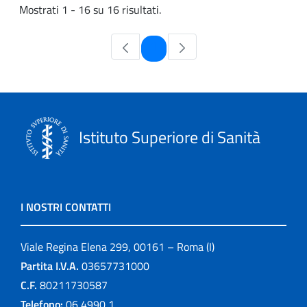
Mostrati 1 - 16 su 16 risultati.
Pagina
1
Istituto Superiore di Sanità
I NOSTRI CONTATTI
Viale Regina Elena 299, 00161 – Roma (I)
Partita I.V.A.
03657731000
C.F.
80211730587
Telefono:
06 4990 1