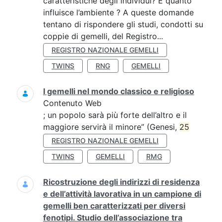
caratteristiche degli individui? E quanto
influisce l’ambiente ? A queste domande
tentano di rispondere gli studi, condotti su
coppie di gemelli, del Registro...
REGISTRO NAZIONALE GEMELLI
TWINS
RNG
GEMELLI
I gemelli nel mondo classico e religioso
Contenuto Web
; un popolo sarà più forte dell’altro e il
maggiore servirà il minore” (Genesi,
25
REGISTRO NAZIONALE GEMELLI
TWINS
GEMELLI
RMG
Ricostruzione degli indirizzi di residenza
e dell’attività lavorativa in un campione di
gemelli ben caratterizzati per diversi
fenotipi. Studio dell’associazione tra