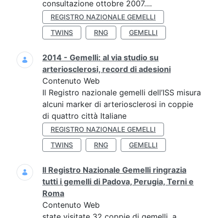
consultazione ottobre 2007....
REGISTRO NAZIONALE GEMELLI
TWINS
RNG
GEMELLI
2014 - Gemelli: al via studio su
arteriosclerosi, record di adesioni
Contenuto Web
Il Registro nazionale gemelli dell’ISS misura
alcuni marker di arteriosclerosi in coppie
di quattro città Italiane
REGISTRO NAZIONALE GEMELLI
TWINS
RNG
GEMELLI
Il Registro Nazionale Gemelli ringrazia
tutti i gemelli di Padova, Perugia, Terni e
Roma
Contenuto Web
state visitate 32 coppie di gemelli, a