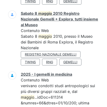
TWINS
RNG
GEMELLI
Sabato 8
maggio
2010 Registro
Nazionale Gemelli + Explora, tutti insieme
al Museo
Contenuto Web
Sabato 8
maggio
2010, presso il Museo
dei Bambini di Roma Explora, il Registro
Nazionale
REGISTRO NAZIONALE GEMELLI
TWINS
RNG
GEMELLI
2025 - I gemelli in medicina
Contenuto Web
venivano condotti studi antropologici sui
più diversi gruppi razziali e, dal
maggio
...idDoc=611314
&numres=66&dtres=01/10/200; ultima