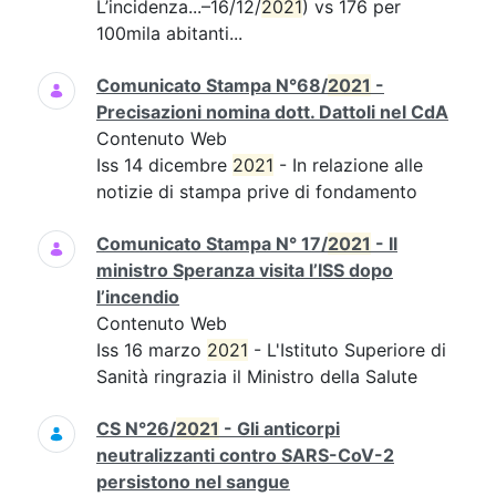
L’incidenza...–16/12/
2021
) vs 176 per
100mila abitanti...
Comunicato Stampa N°68/
2021
-
Precisazioni nomina dott. Dattoli nel CdA
Contenuto Web
Iss 14 dicembre
2021
- In relazione alle
notizie di stampa prive di fondamento
Comunicato Stampa N° 17/
2021
- Il
ministro Speranza visita l’ISS dopo
l’incendio
Contenuto Web
Iss 16 marzo
2021
- L'Istituto Superiore di
Sanità ringrazia il Ministro della Salute
CS N°26/
2021
- Gli anticorpi
neutralizzanti contro SARS-CoV-2
persistono nel sangue