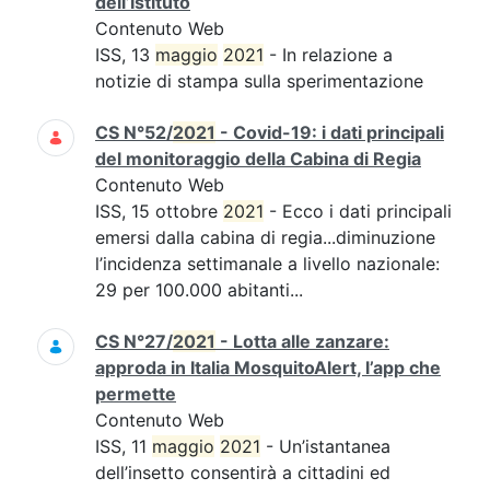
dell’Istituto
Contenuto Web
ISS, 13
maggio
2021
- In relazione a
notizie di stampa sulla sperimentazione
CS N°52/
2021
- Covid-19: i dati principali
del monitoraggio della Cabina di Regia
Contenuto Web
ISS, 15 ottobre
2021
- Ecco i dati principali
emersi dalla cabina di regia...diminuzione
l’incidenza settimanale a livello nazionale:
29 per 100.000 abitanti...
CS N°27/
2021
- Lotta alle zanzare:
approda in Italia MosquitoAlert, l’app che
permette
Contenuto Web
ISS, 11
maggio
2021
- Un’istantanea
dell’insetto consentirà a cittadini ed