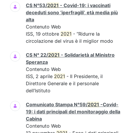
CS N°53/
2021
- Covid-19: i vaccinati
deceduti sono ‘iperfragili’, età media più
alta
Contenuto Web
ISS, 19 ottobre
2021
- “Ridurre la
circolazione del virus è il miglior modo
CS N° 22/
2021
- Solidarietà al Ministro
Speranza
Contenuto Web
ISS, 2 aprile
2021
- Il Presidente, il
Direttore Generale e il personale
dell’Istituto
Comunicato Stampa N°59/
2021
-Covid-
19: i dati principali del monitoraggio della
Cabina
Contenuto Web