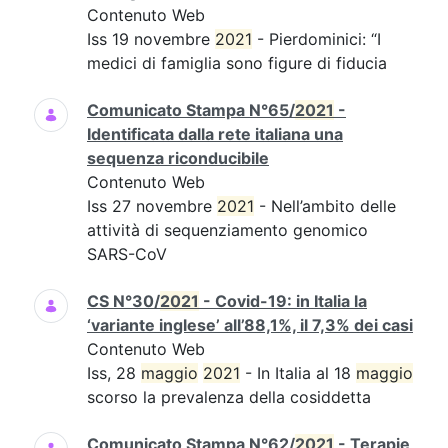
Contenuto Web
Iss 19 novembre
2021
- Pierdominici: “I
medici di famiglia sono figure di fiducia
Comunicato Stampa N°65/
2021
-
Identificata dalla rete italiana una
sequenza riconducibile
Contenuto Web
Iss 27 novembre
2021
- Nell’ambito delle
attività di sequenziamento genomico
SARS-CoV
CS N°30/
2021
- Covid-19: in Italia la
‘variante inglese’ all’88,1%, il 7,3% dei casi
Contenuto Web
Iss, 28
maggio
2021
- In Italia al 18
maggio
scorso la prevalenza della cosiddetta
Comunicato Stampa N°62/
2021
- Terapie