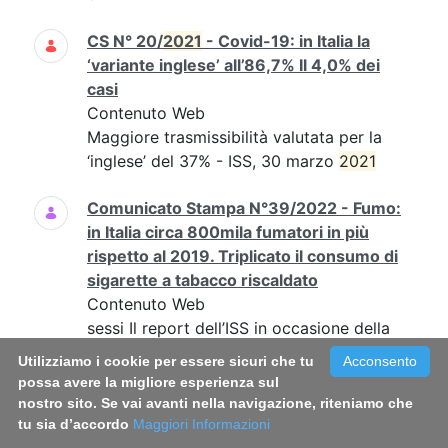
CS N° 20/
2021
- Covid-19: in Italia la
‘variante inglese’ all’86,7% Il 4,0% dei
casi
Contenuto Web
Maggiore trasmissibilità valutata per la
‘inglese’ del 37% - ISS, 30 marzo
2021
Comunicato Stampa N°39/2022 - Fumo:
in Italia circa 800mila fumatori in più
rispetto al 2019. Triplicato il consumo di
sigarette a tabacco riscaldato
Contenuto Web
sessi Il report dell’ISS in occasione della
Giornata mondiale senza tabacco il 31
Utilizziamo i cookie per essere sicuri che tu
Acconsento
maggio
...ISS 30
maggio
2022 - Quasi un
possa avere la migliore esperienza sul
italiano su quattro (il...
nostro sito. Se vai avanti nella navigazione, riteniamo che
tu sia d’accordo
Maggiori Informazioni
Comunicato Stampa N°01/2022 -Covid-