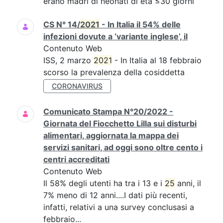
erano madri di neonati di età ≤30 giorni
CS N° 14/
2021
- In Italia il 54% delle
infezioni dovute a ‘variante inglese’, il
Contenuto Web
ISS, 2 marzo
2021
- In Italia al 18 febbraio
scorso la prevalenza della cosiddetta
CORONAVIRUS
Comunicato Stampa N°20/2022 -
Giornata del Fiocchetto Lilla sui disturbi
alimentari, aggiornata la mappa dei
servizi sanitari, ad oggi sono oltre cento i
centri accreditati
Contenuto Web
Il 58% degli utenti ha tra i 13 e i
25
anni, il
7% meno di 12 anni....I dati più recenti,
infatti, relativi a una survey conclusasi a
febbraio...