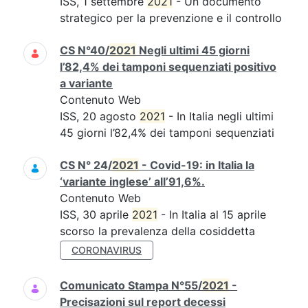
ISS, 1 settembre
2021
- Un documento
strategico per la prevenzione e il controllo
CS N°40/
2021
Negli ultimi 45 giorni
l’82,4% dei tamponi sequenziati positivo
a variante
Contenuto Web
ISS, 20 agosto
2021
- In Italia negli ultimi
45 giorni l’82,4% dei tamponi sequenziati
CS N° 24/
2021
- Covid-19: in Italia la
‘variante inglese’ all’91,6%.
Contenuto Web
ISS, 30 aprile
2021
- In Italia al 15 aprile
scorso la prevalenza della cosiddetta
CORONAVIRUS
Comunicato Stampa N°55/
2021
-
Precisazioni sul report decessi