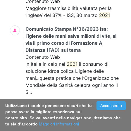
Contenuto Web
Maggiore trasmissibilità valutata per la
‘inglese’ del 37% - ISS, 30 marzo
2021
Comunicato Stampa N°36/2023 Iss:
l’igiene delle mani salva milioni di vite, al
via il primo corso di Formazione A
Distanza (FAD) sul tema
Contenuto Web
In Italia in calo nel
2021
il consumo di
soluzione idroalcolica L'igiene delle
mani...questa pratica che l’Organizzazione
Mondiale della Sanità celebra ogni anno il
5...
Comunicato Stampa N°39/2022 - Fumo:
Utilizziamo i cookie per essere sicuri che tu
Acconsento
possa avere la migliore esperienza sul
in Italia circa 800mila fumatori in più
nostro sito. Se vai avanti nella navigazione, riteniamo che
rispetto al 2019. Triplicato il consumo di
tu sia d’accordo
Maggiori Informazioni
sigarette a tabacco riscaldato