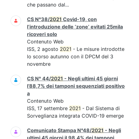
che passano dal...
CS N°38/
2021
Covid-19, con
l’introduzione delle ‘zone’ evitati 25mila
ricoveri solo
Contenuto Web
ISS, 2 agosto
2021
- Le misure introdotte
lo scorso autunno con il DPCM del 3
novembre
CS N° 44/
2021
- Negli ultimi 45 giorni
l’88,7% dei tamponi sequenziati positivo
a
Contenuto Web
ISS, 17 settembre
2021
- Dal Sistema di
Sorveglianza integrata COVID-19 emerge
Comunicato Stampa N°48/
2021
- Negli
ultimi 45 giorni il 98,4% dei tamponi