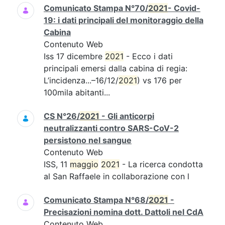
Comunicato Stampa N°70/
2021
- Covid-
19: i dati principali del monitoraggio della
Cabina
Contenuto Web
Iss 17 dicembre
2021
- Ecco i dati
principali emersi dalla cabina di regia:
L’incidenza...–16/12/
2021
) vs 176 per
100mila abitanti...
CS N°26/
2021
- Gli anticorpi
neutralizzanti contro SARS-CoV-2
persistono nel sangue
Contenuto Web
ISS, 11
maggio
2021
- La ricerca condotta
al San Raffaele in collaborazione con l
Comunicato Stampa N°68/
2021
-
Precisazioni nomina dott. Dattoli nel CdA
Contenuto Web