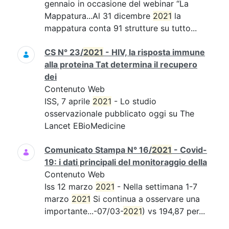
gennaio in occasione del webinar “La
Mappatura...Al 31 dicembre
2021
la
mappatura conta 91 strutture su tutto...
CS N° 23/
2021
- HIV, la risposta immune
alla proteina Tat determina il recupero
dei
Contenuto Web
ISS, 7 aprile
2021
- Lo studio
osservazionale pubblicato oggi su The
Lancet EBioMedicine
Comunicato Stampa N° 16/
2021
- Covid-
19: i dati principali del monitoraggio della
Contenuto Web
Iss 12 marzo
2021
- Nella settimana 1-7
marzo
2021
Si continua a osservare una
importante...-07/03-
2021
) vs 194,87 per...