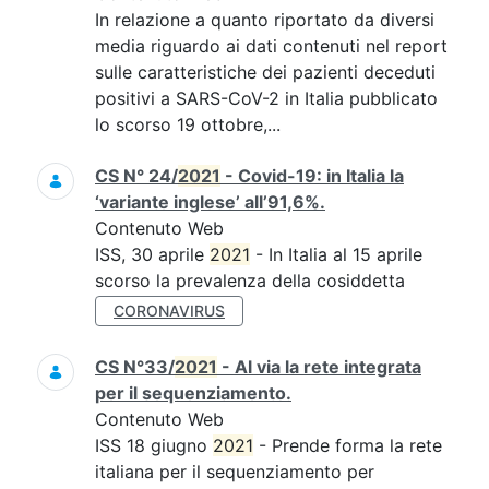
In relazione a quanto riportato da diversi
media riguardo ai dati contenuti nel report
sulle caratteristiche dei pazienti deceduti
positivi a SARS-CoV-2 in Italia pubblicato
lo scorso 19 ottobre,...
CS N° 24/
2021
- Covid-19: in Italia la
‘variante inglese’ all’91,6%.
Contenuto Web
ISS, 30 aprile
2021
- In Italia al 15 aprile
scorso la prevalenza della cosiddetta
CORONAVIRUS
CS N°33/
2021
- Al via la rete integrata
per il sequenziamento.
Contenuto Web
ISS 18 giugno
2021
- Prende forma la rete
italiana per il sequenziamento per