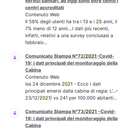
servizi sanitari, ad oggi sono oltre cento i
centri accreditati
Contenuto Web
Il 58% degli utenti ha tra i 13 e i
25
anni, il
7% meno di 12 anni....I dati più recenti,
infatti, relativi a una survey conclusasi a
febbraio...
Comunicato Stampa N°72/
2021
-Covid-
19: i dati principali del monitoraggio della
Cabina
Contenuto Web
Iss 24 dicembre
2021
- Ecco i dati
principali emersi dalla cabina di regia: L’...–
23/12/
2021
) vs 241 per 100.000 abitanti...
Comunicato Stampa N°73/
2021
-Covid-
19: i dati principali del monitoraggio della
Cabina