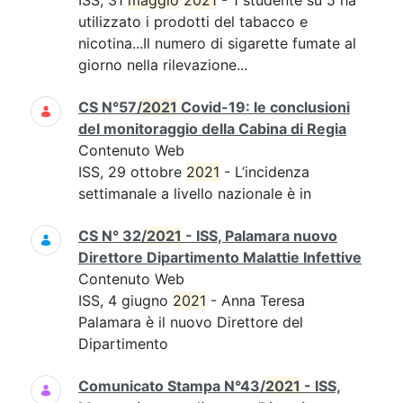
ISS, 31
maggio
2021
- 1 studente su 5 ha
utilizzato i prodotti del tabacco e
nicotina...Il numero di sigarette fumate al
giorno nella rilevazione...
CS N°57/
2021
Covid-19: le conclusioni
del monitoraggio della Cabina di Regia
Contenuto Web
ISS, 29 ottobre
2021
- L’incidenza
settimanale a livello nazionale è in
CS N° 32/
2021
- ISS, Palamara nuovo
Direttore Dipartimento Malattie Infettive
Contenuto Web
ISS, 4 giugno
2021
- Anna Teresa
Palamara è il nuovo Direttore del
Dipartimento
Comunicato Stampa N°43/
2021
- ISS,