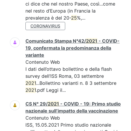
ci dice che nel nostro Paese, così...come
nel resto d’Europa (in Francia la
prevalenza è del 20-
25
%,...
CORONAVIRUS
Comunicato Stampa N°42/
2021
- COVID-
19, confermata la predominanza della
variante
Contenuto Web
I dati dell’ottavo bollettino e della flash
survey dell’ISS Roma, 03 settembre
2021
...Bollettino varianti n. 8 3 settembre
2021
.pdf Leggi il...
CS N° 29/
2021
- COVID - 19: Primo studio
nazionale sull’impatto della vaccinazione
Contenuto Web
ISS, 15.05.2021 Primo studio nazionale