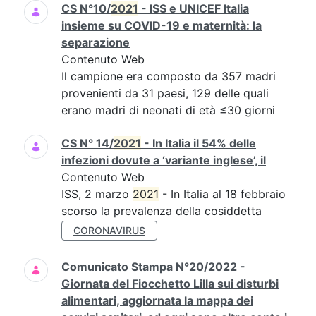
CS N°10/
2021
- ISS e UNICEF Italia
insieme su COVID-19 e maternità: la
separazione
Contenuto Web
Il campione era composto da 357 madri
provenienti da 31 paesi, 129 delle quali
erano madri di neonati di età ≤30 giorni
CS N° 14/
2021
- In Italia il 54% delle
infezioni dovute a ‘variante inglese’, il
Contenuto Web
ISS, 2 marzo
2021
- In Italia al 18 febbraio
scorso la prevalenza della cosiddetta
CORONAVIRUS
Comunicato Stampa N°20/2022 -
Giornata del Fiocchetto Lilla sui disturbi
alimentari, aggiornata la mappa dei