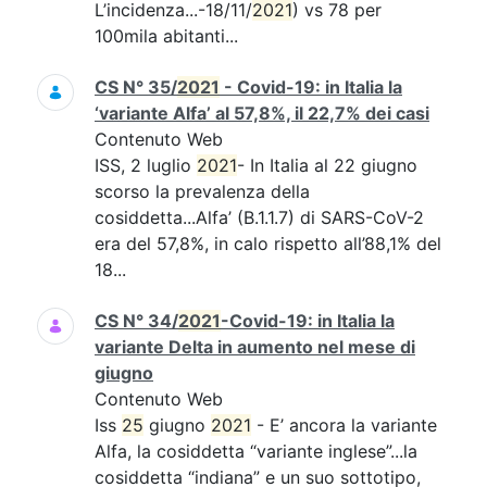
L’incidenza...-18/11/
2021
) vs 78 per
100mila abitanti...
CS N° 35/
2021
- Covid-19: in Italia la
‘variante Alfa’ al 57,8%, il 22,7% dei casi
Contenuto Web
ISS, 2 luglio
2021
- In Italia al 22 giugno
scorso la prevalenza della
cosiddetta...Alfa’ (B.1.1.7) di SARS-CoV-2
era del 57,8%, in calo rispetto all’88,1% del
18...
CS N° 34/
2021
-Covid-19: in Italia la
variante Delta in aumento nel mese di
giugno
Contenuto Web
Iss
25
giugno
2021
- E’ ancora la variante
Alfa, la cosiddetta “variante inglese”...la
cosiddetta “indiana” e un suo sottotipo,