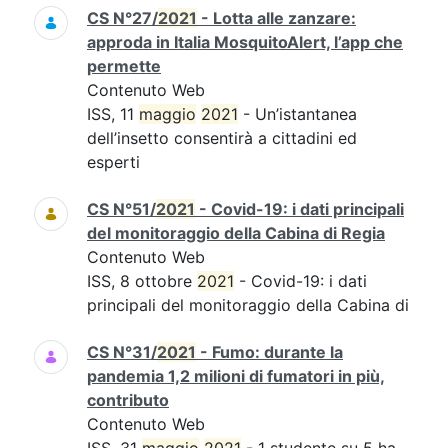
CS N°27/
2021
- Lotta alle zanzare:
approda in Italia MosquitoAlert, l’app che
permette
Contenuto Web
ISS, 11
maggio
2021
- Un’istantanea
dell’insetto consentirà a cittadini ed
esperti
CS N°51/
2021
- Covid-19: i dati principali
del monitoraggio della Cabina di Regia
Contenuto Web
ISS, 8 ottobre
2021
- Covid-19: i dati
principali del monitoraggio della Cabina di
CS N°31/
2021
- Fumo: durante la
pandemia 1,2 milioni di fumatori in più,
contributo
Contenuto Web