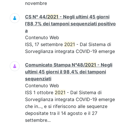
novembre
CS N° 44/
2021
- Negli ultimi 45 giorni
l’88,7% dei tamponi sequenziati positivo
a
Contenuto Web
ISS, 17 settembre
2021
- Dal Sistema di
Sorveglianza integrata COVID-19 emerge
Comunicato Stampa N°48/
2021
- Negli
ultimi 45 giorni il 98,4% dei tamponi
sequenziati
Contenuto Web
ISS 1 ottobre
2021
- Dal Sistema di
Sorveglianza integrata COVID-19 emerge
che in..., e si riferiscono alle sequenze
depositate tra il 14 agosto e il 27
settembre...