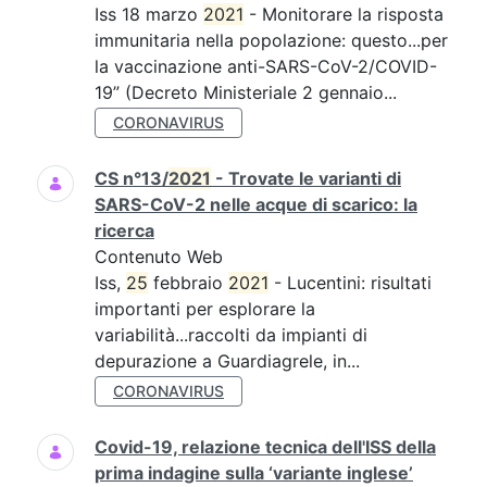
Iss 18 marzo
2021
- Monitorare la risposta
immunitaria nella popolazione: questo...per
la vaccinazione anti-SARS-CoV-2/COVID-
19” (Decreto Ministeriale 2 gennaio...
CORONAVIRUS
CS n°13/
2021
- Trovate le varianti di
SARS-CoV-2 nelle acque di scarico: la
ricerca
Contenuto Web
Iss,
25
febbraio
2021
- Lucentini: risultati
importanti per esplorare la
variabilità...raccolti da impianti di
depurazione a Guardiagrele, in...
CORONAVIRUS
Covid-19, relazione tecnica dell'ISS della
prima indagine sulla ‘variante inglese’