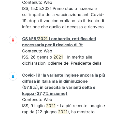
Contenuto Web
ISS, 15.05.2021 Primo studio nazionale
sull’impatto della vaccinazione anti Covid-
19: dopo il vaccino crollano sia il rischio di
infezione che quello di decesso e ricovero
CS N°8/
2021
Lombardia, rettifica dati
necessaria per il ricalcolo di Rt
Contenuto Web
ISS, 26 gennaio
2021
- In merito alle
dichiarazioni odierne del Presidente della
Covid-19: la variante inglese ancora la più
diffusa in Italia ma in diminuzione
(57,8%), in crescita le varianti delta e
kappa (27,7% insieme)
Contenuto Web
ISS, 9 luglio
2021
- La più recente indagine
rapida (22 giugno
2021
), ha mostrato