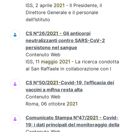
ISS, 2 aprile
2021
- Il Presidente, il
Direttore Generale e il personale
dell’Istituto
CS N°26/
2021
- Gli anticorpi
neutralizzanti contro SARS-CoV-2
persistono nel sangue
Contenuto Web
ISS, 11
maggio
2021
- La ricerca condotta
al San Raffaele in collaborazione con l
CS N°50/
2021
-Covid-19, l’efficacia dei
vaccini a mRna resta alta
Contenuto Web
Roma, 06 ottobre
2021
Comunicato Stampa N°47/
2021
- Covid-
19: i dati principali del monitoraggio della
Contenuto Web