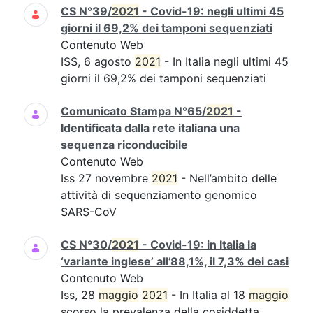
CS N°39/
2021
- Covid-19: negli ultimi 45
giorni il 69,2% dei tamponi sequenziati
Contenuto Web
ISS, 6 agosto
2021
- In Italia negli ultimi 45
giorni il 69,2% dei tamponi sequenziati
Comunicato Stampa N°65/
2021
-
Identificata dalla rete italiana una
sequenza riconducibile
Contenuto Web
Iss 27 novembre
2021
- Nell’ambito delle
attività di sequenziamento genomico
SARS-CoV
CS N°30/
2021
- Covid-19: in Italia la
‘variante inglese’ all’88,1%, il 7,3% dei casi
Contenuto Web
Iss, 28
maggio
2021
- In Italia al 18
maggio
scorso la prevalenza della cosiddetta