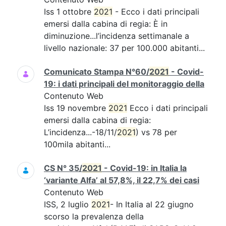
Iss 1 ottobre
2021
- Ecco i dati principali
emersi dalla cabina di regia: È in
diminuzione...l’incidenza settimanale a
livello nazionale: 37 per 100.000 abitanti...
Comunicato Stampa N°60/
2021
- Covid-
19: i dati principali del monitoraggio della
Contenuto Web
Iss 19 novembre
2021
Ecco i dati principali
emersi dalla cabina di regia:
L’incidenza...-18/11/
2021
) vs 78 per
100mila abitanti...
CS N° 35/
2021
- Covid-19: in Italia la
‘variante Alfa’ al 57,8%, il 22,7% dei casi
Contenuto Web
ISS, 2 luglio
2021
- In Italia al 22 giugno
scorso la prevalenza della