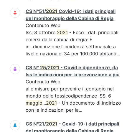
CS N°51/
2021
Covid-19: i dati principali
del monitoraggio della Cabina di Regia
Contenuto Web
Iss, 8 ottobre
2021
- Ecco i dati principali
emersi dalla cabina di regia: È
in...diminuzione l’incidenza settimanale a
livello nazionale: 34 per 100.000 abitanti...
CS N°
25
/
2021
- Covid e dipendenze, da
Iss le indicazioni per la prevenzione a più
Contenuto Web
alle misure per prevenire il contagio nel
mondo delle tossicodipendenze ISS, 6
maggio
...
2021
- Un documento di indirizzo
con le indicazioni per la...
CS N°21/
2021
- Covid-19: i dati principali
del monitoraggio della Cabina di Regia