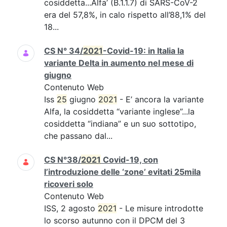
cosiddetta...Alfa’ (B.1.1.7) di SARS-CoV-2
era del 57,8%, in calo rispetto all’88,1% del
18...
CS N° 34/
2021
-Covid-19: in Italia la
variante Delta in aumento nel mese di
giugno
Contenuto Web
Iss
25
giugno
2021
- E’ ancora la variante
Alfa, la cosiddetta “variante inglese”...la
cosiddetta “indiana” e un suo sottotipo,
che passano dal...
CS N°38/
2021
Covid-19, con
l’introduzione delle ‘zone’ evitati 25mila
ricoveri solo
Contenuto Web
ISS, 2 agosto
2021
- Le misure introdotte
lo scorso autunno con il DPCM del 3