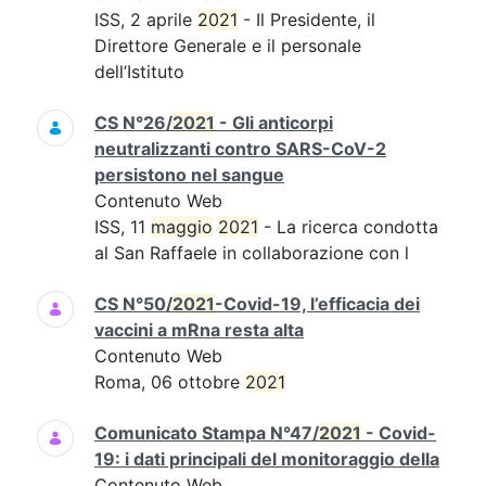
ISS, 2 aprile
2021
- Il Presidente, il
Direttore Generale e il personale
dell’Istituto
CS N°26/
2021
- Gli anticorpi
neutralizzanti contro SARS-CoV-2
persistono nel sangue
Contenuto Web
ISS, 11
maggio
2021
- La ricerca condotta
al San Raffaele in collaborazione con l
CS N°50/
2021
-Covid-19, l’efficacia dei
vaccini a mRna resta alta
Contenuto Web
Roma, 06 ottobre
2021
Comunicato Stampa N°47/
2021
- Covid-
19: i dati principali del monitoraggio della
Contenuto Web