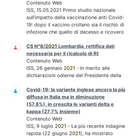
Contenuto Web
ISS, 15.05.2021 Primo studio nazionale
sull’impatto della vaccinazione anti Covid-
19: dopo il vaccino crollano sia il rischio di
infezione che quello di decesso e ricovero
CS N°8/
2021
Lombardia, rettifica dati
necessaria per il ricalcolo di Rt
Contenuto Web
ISS, 26 gennaio
2021
- In merito alle
dichiarazioni odierne del Presidente della
Covid-19: la variante inglese ancora la più
diffusa in Italia ma in diminuzione
(57,8%), in crescita le varianti delta e
kappa (27,7% insieme)
Contenuto Web
ISS, 9 luglio
2021
- La più recente indagine
rapida (22 giugno
2021
), ha mostrato