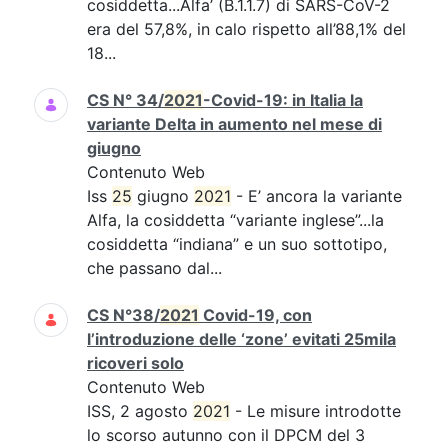
cosiddetta...Alfa’ (B.1.1.7) di SARS-CoV-2
era del 57,8%, in calo rispetto all’88,1% del
18...
CS N° 34/
2021
-Covid-19: in Italia la
variante Delta in aumento nel mese di
giugno
Contenuto Web
Iss
25
giugno
2021
- E’ ancora la variante
Alfa, la cosiddetta “variante inglese”...la
cosiddetta “indiana” e un suo sottotipo,
che passano dal...
CS N°38/
2021
Covid-19, con
l’introduzione delle ‘zone’ evitati 25mila
ricoveri solo
Contenuto Web
ISS, 2 agosto
2021
- Le misure introdotte
lo scorso autunno con il DPCM del 3