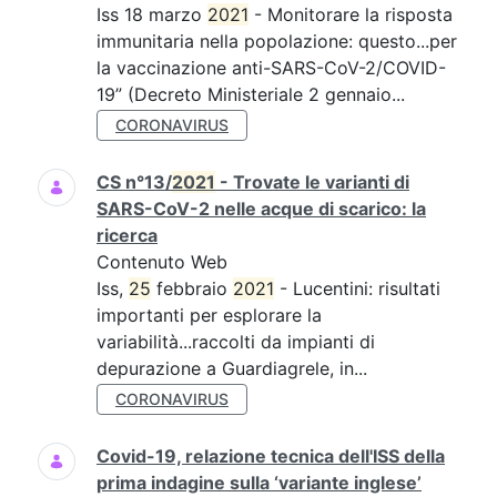
Iss 18 marzo
2021
- Monitorare la risposta
immunitaria nella popolazione: questo...per
la vaccinazione anti-SARS-CoV-2/COVID-
19” (Decreto Ministeriale 2 gennaio...
CORONAVIRUS
CS n°13/
2021
- Trovate le varianti di
SARS-CoV-2 nelle acque di scarico: la
ricerca
Contenuto Web
Iss,
25
febbraio
2021
- Lucentini: risultati
importanti per esplorare la
variabilità...raccolti da impianti di
depurazione a Guardiagrele, in...
CORONAVIRUS
Covid-19, relazione tecnica dell'ISS della
prima indagine sulla ‘variante inglese’