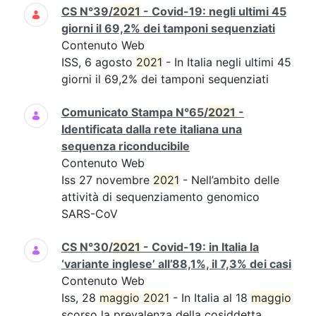
CS N°39/
2021
- Covid-19: negli ultimi 45
giorni il 69,2% dei tamponi sequenziati
Contenuto Web
ISS, 6 agosto
2021
- In Italia negli ultimi 45
giorni il 69,2% dei tamponi sequenziati
Comunicato Stampa N°65/
2021
-
Identificata dalla rete italiana una
sequenza riconducibile
Contenuto Web
Iss 27 novembre
2021
- Nell’ambito delle
attività di sequenziamento genomico
SARS-CoV
CS N°30/
2021
- Covid-19: in Italia la
‘variante inglese’ all’88,1%, il 7,3% dei casi
Contenuto Web
Iss, 28
maggio
2021
- In Italia al 18
maggio
scorso la prevalenza della cosiddetta