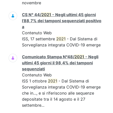
novembre
CS N° 44/
2021
- Negli ultimi 45 giorni
l’88,7% dei tamponi sequenziati positivo
a
Contenuto Web
ISS, 17 settembre
2021
- Dal Sistema di
Sorveglianza integrata COVID-19 emerge
Comunicato Stampa N°48/
2021
- Negli
ultimi 45 giorni il 98,4% dei tamponi
sequenziati
Contenuto Web
ISS 1 ottobre
2021
- Dal Sistema di
Sorveglianza integrata COVID-19 emerge
che in..., e si riferiscono alle sequenze
depositate tra il 14 agosto e il 27
settembre...