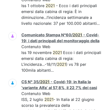
Iss 1 ottobre
2021
- Ecco i dati principali
emersi dalla cabina di regia: È in
diminuzione...l’incidenza settimanale a
livello nazionale: 37 per 100.000 abitanti...
Comunicato Stampa N°60/
2021
- Covid-
19: i dati principali del monitoraggio della
Contenuto Web
Iss 19 novembre
2021
Ecco i dati principali
emersi dalla cabina di regia:
L’incidenza...-18/11/
2021
) vs 78 per
100mila abitanti...
CS N° 35/
2021
- Covid-19: in Italia la
‘variante Alfa’ al 57,8%, il 22,7% dei casi
Contenuto Web
ISS, 2 luglio
2021
- In Italia al 22 giugno
scorso la prevalenza della