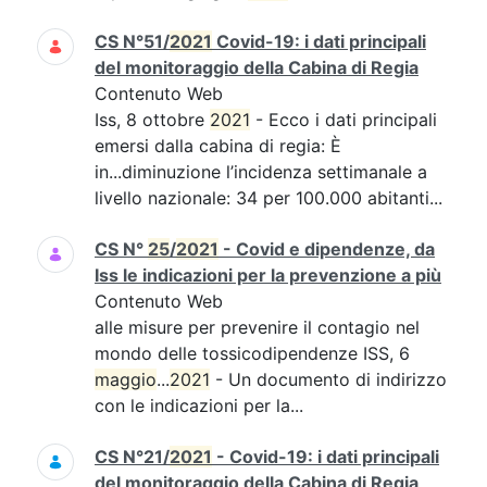
CS N°51/
2021
Covid-19: i dati principali
del monitoraggio della Cabina di Regia
Contenuto Web
Iss, 8 ottobre
2021
- Ecco i dati principali
emersi dalla cabina di regia: È
in...diminuzione l’incidenza settimanale a
livello nazionale: 34 per 100.000 abitanti...
CS N°
25
/
2021
- Covid e dipendenze, da
Iss le indicazioni per la prevenzione a più
Contenuto Web
alle misure per prevenire il contagio nel
mondo delle tossicodipendenze ISS, 6
maggio
...
2021
- Un documento di indirizzo
con le indicazioni per la...
CS N°21/
2021
- Covid-19: i dati principali
del monitoraggio della Cabina di Regia