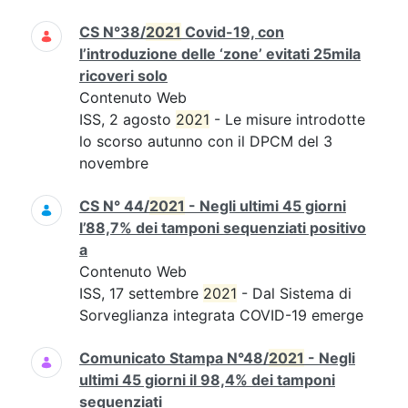
CS N°38/
2021
Covid-19, con
l’introduzione delle ‘zone’ evitati 25mila
ricoveri solo
Contenuto Web
ISS, 2 agosto
2021
- Le misure introdotte
lo scorso autunno con il DPCM del 3
novembre
CS N° 44/
2021
- Negli ultimi 45 giorni
l’88,7% dei tamponi sequenziati positivo
a
Contenuto Web
ISS, 17 settembre
2021
- Dal Sistema di
Sorveglianza integrata COVID-19 emerge
Comunicato Stampa N°48/
2021
- Negli
ultimi 45 giorni il 98,4% dei tamponi
sequenziati