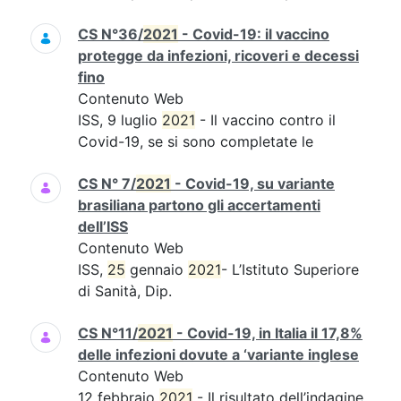
CS N°36/
2021
- Covid-19: il vaccino
protegge da infezioni, ricoveri e decessi
fino
Contenuto Web
ISS, 9 luglio
2021
- Il vaccino contro il
Covid-19, se si sono completate le
CS N° 7/
2021
- Covid-19, su variante
brasiliana partono gli accertamenti
dell’ISS
Contenuto Web
ISS,
25
gennaio
2021
- L’Istituto Superiore
di Sanità, Dip.
CS N°11/
2021
- Covid-19, in Italia il 17,8%
delle infezioni dovute a ‘variante inglese
Contenuto Web
12 febbraio
2021
- Il risultato dell’indagine