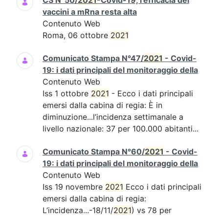
CS N°50/
2021
-Covid-19, l’efficacia dei
vaccini a mRna resta alta
Contenuto Web
Roma, 06 ottobre
2021
Comunicato Stampa N°47/
2021
- Covid-
19: i dati principali del monitoraggio della
Contenuto Web
Iss 1 ottobre
2021
- Ecco i dati principali
emersi dalla cabina di regia: È in
diminuzione...l’incidenza settimanale a
livello nazionale: 37 per 100.000 abitanti...
Comunicato Stampa N°60/
2021
- Covid-
19: i dati principali del monitoraggio della
Contenuto Web
Iss 19 novembre
2021
Ecco i dati principali
emersi dalla cabina di regia:
L’incidenza...-18/11/
2021
) vs 78 per