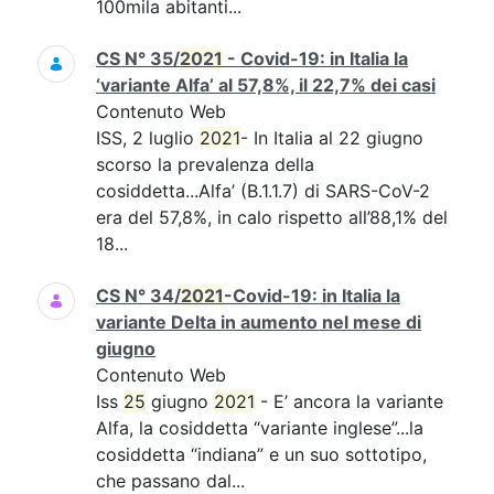
100mila abitanti...
CS N° 35/
2021
- Covid-19: in Italia la
‘variante Alfa’ al 57,8%, il 22,7% dei casi
Contenuto Web
ISS, 2 luglio
2021
- In Italia al 22 giugno
scorso la prevalenza della
cosiddetta...Alfa’ (B.1.1.7) di SARS-CoV-2
era del 57,8%, in calo rispetto all’88,1% del
18...
CS N° 34/
2021
-Covid-19: in Italia la
variante Delta in aumento nel mese di
giugno
Contenuto Web
Iss
25
giugno
2021
- E’ ancora la variante
Alfa, la cosiddetta “variante inglese”...la
cosiddetta “indiana” e un suo sottotipo,
che passano dal...