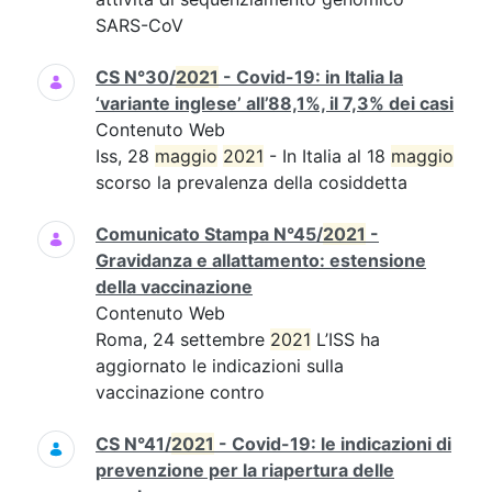
SARS-CoV
CS N°30/
2021
- Covid-19: in Italia la
‘variante inglese’ all’88,1%, il 7,3% dei casi
Contenuto Web
Iss, 28
maggio
2021
- In Italia al 18
maggio
scorso la prevalenza della cosiddetta
Comunicato Stampa N°45/
2021
-
Gravidanza e allattamento: estensione
della vaccinazione
Contenuto Web
Roma, 24 settembre
2021
L’ISS ha
aggiornato le indicazioni sulla
vaccinazione contro
CS N°41/
2021
- Covid-19: le indicazioni di
prevenzione per la riapertura delle