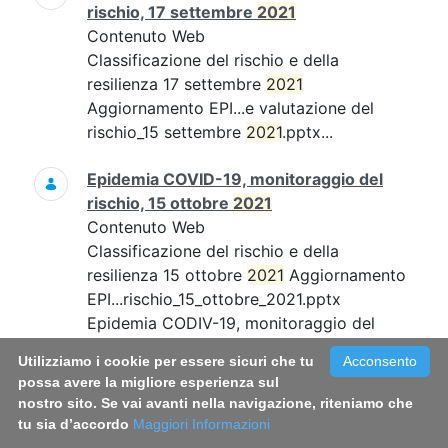
rischio, 17 settembre
2021
Contenuto Web
Classificazione del rischio e della
resilienza 17 settembre
2021
Aggiornamento EPI...e valutazione del
rischio_15 settembre
2021
.pptx...
Epidemia COVID-19, monitoraggio del
rischio, 15 ottobre
2021
Contenuto Web
Classificazione del rischio e della
resilienza 15 ottobre
2021
Aggiornamento
EPI...rischio_15_ottobre_2021.pptx
Epidemia CODIV-19, monitoraggio del
rischio, 15 ottobre...
Utilizziamo i cookie per essere sicuri che tu
Acconsento
possa avere la migliore esperienza sul
Epidemia COVID-19, monitoraggio del
nostro sito. Se vai avanti nella navigazione, riteniamo che
rischio, 19 novembre
2021
tu sia d’accordo
Maggiori Informazioni
Contenuto Web