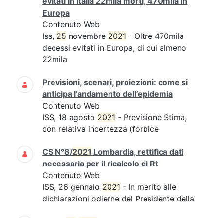
evitati in Italia 22mila morti, 470mila in
Europa
Contenuto Web
Iss,
25
novembre
2021
- Oltre 470mila
decessi evitati in Europa, di cui almeno
22mila
Previsioni, scenari, proiezioni: come si
anticipa l’andamento dell’epidemia
Contenuto Web
ISS, 18 agosto
2021
- Previsione Stima,
con relativa incertezza (forbice
CS N°8/
2021
Lombardia, rettifica dati
necessaria per il ricalcolo di Rt
Contenuto Web
ISS, 26 gennaio
2021
- In merito alle
dichiarazioni odierne del Presidente della