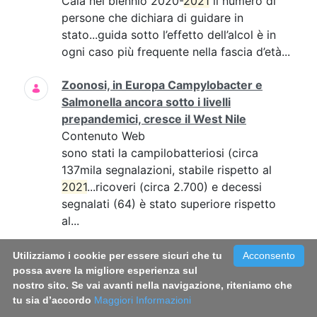
Cala nel biennio 2020-
2021
il numero di
persone che dichiara di guidare in
stato...guida sotto l’effetto dell’alcol è in
ogni caso più frequente nella fascia d’età...
Zoonosi, in Europa Campylobacter e
Salmonella ancora sotto i livelli
prepandemici, cresce il West Nile
Contenuto Web
sono stati la campilobatteriosi (circa
137mila segnalazioni, stabile rispetto al
2021
...ricoveri (circa 2.700) e decessi
segnalati (64) è stato superiore rispetto
al...
Infezioni sessualmente trasmesse, online
Utilizziamo i cookie per essere sicuri che tu
Acconsento
il vademecum per conoscerle e
possa avere la migliore esperienza sul
nostro sito. Se vai avanti nella navigazione, riteniamo che
prevenirle
tu sia d’accordo
Maggiori Informazioni
Contenuto Web