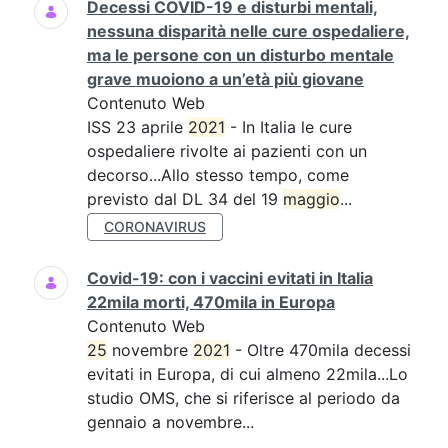
Decessi COVID-19 e disturbi mentali,
nessuna disparità nelle cure ospedaliere,
ma le persone con un disturbo mentale
grave muoiono a un’età più giovane
Contenuto Web
ISS 23 aprile
2021
- In Italia le cure
ospedaliere rivolte ai pazienti con un
decorso...Allo stesso tempo, come
previsto dal DL 34 del 19
maggio
...
CORONAVIRUS
Covid-19: con i vaccini evitati in Italia
22mila morti, 470mila in Europa
Contenuto Web
25
novembre
2021
- Oltre 470mila decessi
evitati in Europa, di cui almeno 22mila...Lo
studio OMS, che si riferisce al periodo da
gennaio a novembre...