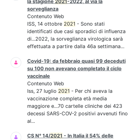
la stagione
2021
-2022, al via la
sorveglianza
Contenuto Web
ISS, 14 ottobre
2021
- Sono stati
identificati due casi sporadici di influenza
di...2022, la sorveglianza virologica sarà
effettuata a partire dalla 46a settimana...
Covid-19: da febbraio quasi 99 deceduti
su 100 non avevano completato il ciclo
vaccinale
Contenuto Web
Iss, 27 luglio
2021
- Per chi aveva la
vaccinazione completa età media
maggiore e...70 cartelle cliniche dei 423
decessi SARS-COV-2 positivi avvenuti fino
al...
CS N° 14/
2021
- In Italia il 54% delle