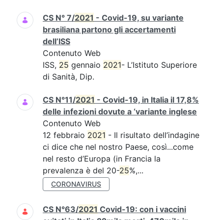
CS N° 7/
2021
- Covid-19, su variante
brasiliana partono gli accertamenti
dell’ISS
Contenuto Web
ISS,
25
gennaio
2021
- L’Istituto Superiore
di Sanità, Dip.
CS N°11/
2021
- Covid-19, in Italia il 17,8%
delle infezioni dovute a ‘variante inglese
Contenuto Web
12 febbraio
2021
- Il risultato dell’indagine
ci dice che nel nostro Paese, così...come
nel resto d’Europa (in Francia la
prevalenza è del 20-
25
%,...
CORONAVIRUS
CS N°63/
2021
Covid-19: con i vaccini