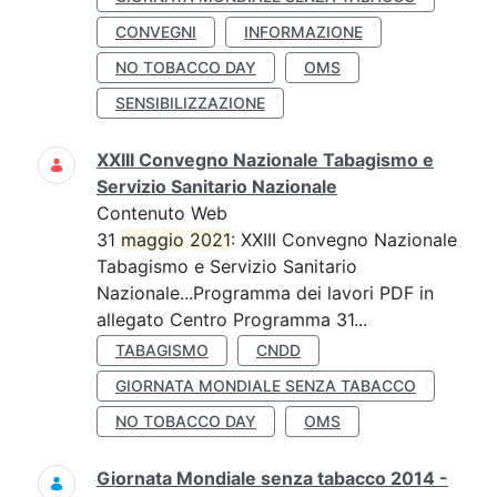
CONVEGNI
INFORMAZIONE
NO TOBACCO DAY
OMS
SENSIBILIZZAZIONE
XXIII Convegno Nazionale Tabagismo e
Servizio Sanitario Nazionale
Contenuto Web
31
maggio
2021
: XXIII Convegno Nazionale
Tabagismo e Servizio Sanitario
Nazionale...Programma dei lavori PDF in
allegato Centro Programma 31...
TABAGISMO
CNDD
GIORNATA MONDIALE SENZA TABACCO
NO TOBACCO DAY
OMS
Giornata Mondiale senza tabacco 2014 -