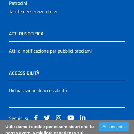
Patrocini
Tariffe dei servizi a terzi
ATTI DI NOTIFICA
Atti di notificazione per pubblici proclami
ACCESSIBILITÀ
Dichiarazione di accessibilità
Seguici su:
Utilizziamo i cookie per essere sicuri che tu
Acconsento
Accessibilità: form di segnalazione di prima istanza per
possa avere la migliore esperienza sul