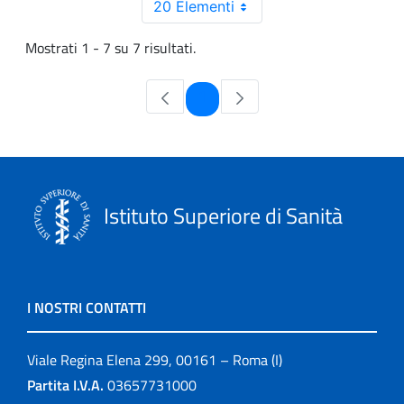
20 Elementi
Mostrati 1 - 7 su 7 risultati.
Pagina
1
Istituto Superiore di Sanità
I NOSTRI CONTATTI
Viale Regina Elena 299, 00161 – Roma (I)
Partita I.V.A.
03657731000