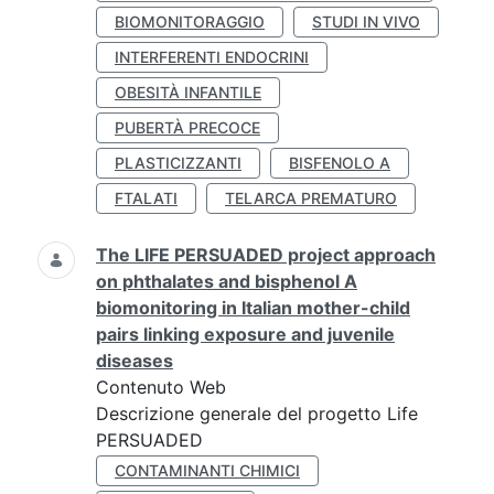
BIOMONITORAGGIO
STUDI IN VIVO
INTERFERENTI ENDOCRINI
OBESITÀ INFANTILE
PUBERTÀ PRECOCE
PLASTICIZZANTI
BISFENOLO A
FTALATI
TELARCA PREMATURO
The LIFE PERSUADED project approach
on phthalates and bisphenol A
biomonitoring in Italian mother-child
pairs linking exposure and juvenile
diseases
Contenuto Web
Descrizione generale del progetto Life
PERSUADED
CONTAMINANTI CHIMICI