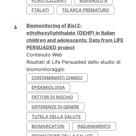
PLASTICIZZANTI
BISFENOLO A
FTALATI
TELARCA PREMATURO
Biomonitoring of Bis(2-
ethylhexyl)phthalate (DEHP) in Italian
children and adolescents: Data from LIFE
PERSUADED project
Contenuto Web
Risultati di Life Persuaded dello studio di
biomonitoraggio
CONTAMINANTI CHIMICI
EPIDEMIOLOGIA
FATTORI DI RISCHIO
DIFFERENZE DI GENERE
TUTELA DELLA SALUTE
BIOMARCATORI
INQUINAMENTO
PROMOZIONE DELLA SALUTE