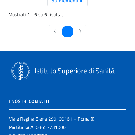
60 Elementi
Mostrati 1 - 6 su 6 risultati.
Pagina
1
Istituto Superiore di Sanità
I NOSTRI CONTATTI
Viale Regina Elena 299, 00161 – Roma (I)
Partita I.V.A.
03657731000