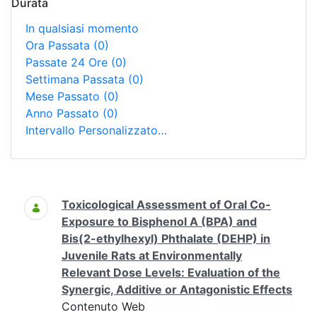
Durata
In qualsiasi momento
Ora Passata
(0)
Passate 24 Ore
(0)
Settimana Passata
(0)
Mese Passato
(0)
Anno Passato
(0)
Intervallo Personalizzato…
Ricerca
Toxicological Assessment of Oral Co-
Exposure to Bisphenol A (BPA) and
Bis(2-ethylhexyl) Phthalate (DEHP) in
Juvenile Rats at Environmentally
Relevant Dose Levels: Evaluation of the
Synergic, Additive or Antagonistic Effects
Contenuto Web