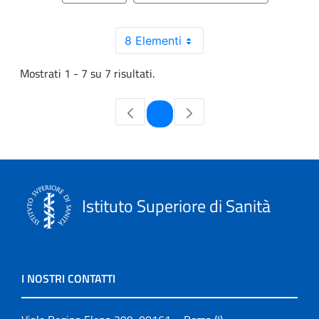
8 Elementi
Mostrati 1 - 7 su 7 risultati.
Pagina
1
Istituto Superiore di Sanità
I NOSTRI CONTATTI