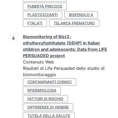
PUBERTÀ PRECOCE
PLASTICIZZANTI
BISFENOLO A
FTALATI
TELARCA PREMATURO
Biomonitoring of Bis(2-
ethylhexyl)phthalate (DEHP) in Italian
children and adolescents: Data from LIFE
PERSUADED project
Contenuto Web
Risultati di Life Persuaded dello studio di
biomonitoraggio
CONTAMINANTI CHIMICI
EPIDEMIOLOGIA
FATTORI DI RISCHIO
DIFFERENZE DI GENERE
TUTELA DELLA SALUTE