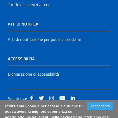
Tariffe dei servizi a terzi
ATTI DI NOTIFICA
Atti di notificazione per pubblici proclami
ACCESSIBILITÀ
Dichiarazione di accessibilità
Seguici su:
Utilizziamo i cookie per essere sicuri che tu
Acconsento
Accessibilità: form di segnalazione di prima istanza per
possa avere la migliore esperienza sul
nostro sito. Se vai avanti nella navigazione, riteniamo che