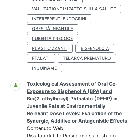
VALUTAZIONE IMPATTO SULLA SALUTE
INTERFERENTI ENDOCRINI
OBESITÀ INFANTILE
PUBERTÀ PRECOCE
PLASTICIZZANTI
BISFENOLO A
FTALATI
TELARCA PREMATURO
INQUINAME
Toxicological Assessment of Oral Co-
Exposure to Bisphenol A (BPA) and
Bis(2-ethylhexyl) Phthalate (DEHP) in
Juvenile Rats at Environmentally
Relevant Dose Levels: Evaluation of the
Synergic, Additive or Antagonistic Effects
Contenuto Web
Risultati di Life Persuaded sullo studio