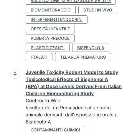
VALUTAZIONE IMPATTO SULLA SALUTE
BIOMONITORAGGIO
STUDI IN VIVO
INTERFERENTI ENDOCRINI
OBESITÀ INFANTILE
PUBERTÀ PRECOCE
PLASTICIZZANTI
BISFENOLO A
FTALATI
TELARCA PREMATURO
Juvenile Toxicity Rodent Model to Study
Toxicological Effects of Bisphenol A
(BPA) at Dose Levels Derived From Italian
Children Biomonitoring Study
Contenuto Web
Risultati di Life Persuaded sullo studio
animale derivanti dall'esposizione orale a
Bisfenolo A
CONTAMINANTI CHIMICI